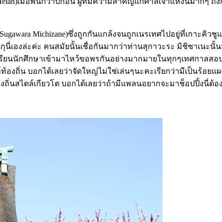
n)เมื่อพันกว่าปีก่อน ผู้ที่มีความสำคัญแก่ศาลเจ้าแห่งนี้มากๆ ถึงกั
Sugawara Michizane)ซึ่งถูกกันแกล้งจนถูกเนรเทศไปอยู่ที่เกาะคิวชูแ
านกุนี่เองล่ะค่ะ คนสมัยนั้นเชื่อกันมากว่าท่านสุกาวะระ มิชิซาเนะนั
นนักศึกษาเข้ามาไหว้ขอพรกันอย่างมากมายในทุกๆเทศกาลสอบ นอกจา
์ท้องถิ่น บอกได้เลยว่าจัดใหญ่ไม่ใช่เล่นๆนะคะเรียกว่ามีเป็นร้อยแ
งถิ่นสไตล์เกียวโต บอกได้เลยว่าถ้ามีแพลนอยากจะมาช็อปปิ้งนี่ต้