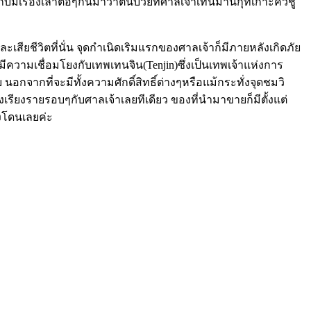
บมีเรื่องเล่าต่อๆกันมาว่าต้นบ๊วยที่ศาลเจ้าเทนมานกุที่เกาะคิวชู
ละเสียชีวิตที่นั่น จุดกำเนิดเริมแรกของศาลเจ้าก็มีภายหลังเกิดภัย
้นมีความเชื่อมโยงกับเทพเทนจิน(Tenjin)ซึ่งเป็นเทพเจ้าแห่งการ
กที่จะมีทั้งความศักดิ์สิทธิ์ต่างๆหรือแม้กระทั่งจุดชมวิ
ผงเรียงรายรอบๆกับศาลเจ้าเลยทีเดียว ของที่นำมาขายก็มีตั้งแต่
องโดนเลยค่ะ