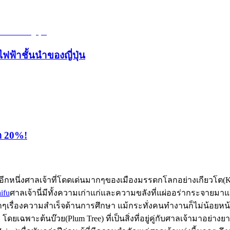
ไฟฟ้าชั้นนำของญี่ปุ่น
ุด 20%!
นอีกหนึ่งศาลเจ้าที่โดดเด่นมากๆของเมืองมรรดกโลกอย่างเกียวโต(Ky
ifu
ศาลเจ้านี่มีทั้งความเก่าแก่และความขลังที่แผ่ออร่ากระจายมาแต
ยงมากๆเรื่องความสำเร็จด้านการศึกษา แม้กระทั่งคนทำงานก็ไม่น้
ง โดยเฉพาะต้นบ๊วย(Plum Tree) ที่เป็นสิ่งที่อยู่คู่กับศาลเจ้ามาอย