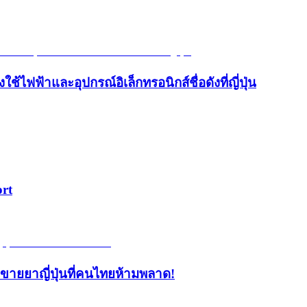
้ไฟฟ้าและอุปกรณ์อิเล็กทรอนิกส์ชื่อดังที่ญี่ปุ่น
ort
้านขายยาญี่ปุ่นที่คนไทยห้ามพลาด!