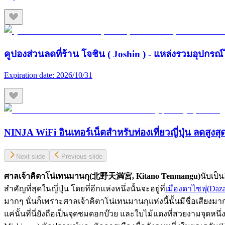
คูปองส่วนลดที่ร้าน โจชิน ( Joshin ) - แหล่งรวมอุปกรณ์
Expiration date:
2026/10/31
NINJA WiFi อินเทอร์เน็ตสำหรับท่องเที่ยวญี่ปุ่น ลดสูงส
Next slide
Previous slide
ศาลเจ้าคิตาโน่เทนมานกุ(
北野天満宮
, Kitano Tenmangu)
นับเป็
สำคัญที่สุดในญี่ปุ่น โดยที่อีกแห่งหนึ่งนั้นจะอยู่ที่
เมืองดาไซฟุ(Daza
มากๆ นั่นก็เพราะศาลเจ้าคิตาโน่เทนมานกุแห่งนี้นั้นมีชื่อเสี
แค่นั้นที่นี่ยังถือเป็นจุดชมดอกบ๊วย และใบไม้แดงที่สวยงามจุดหนึ่