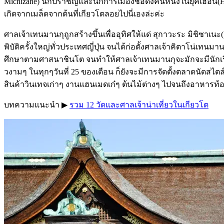
Michizane) นักปราชญ์และนักการเมืองชื่อดังคนหนึ่งในยุคเฮอัน(Heia
เกิดจากเมล็ดจากต้นที่เกียวโตลอยไปนี่เองล่ะค่ะ
ศาลเจ้าเทนมานกุถูกสร้างขึ้นเพื่ออุทิศให้แด่ สุกาวะระ มิชิซาเนะ(
พิบัติครั้งใหญ่ทั่วประเทศญี่ปุ่น จนได้ก่อตั้งศาลเจ้าคิตาโน่เทนม
ศึกษาตามศาสนาชินโต จนทำให้ศาลเจ้าเทนมานกุจะมักจะมีนักเรีย
วงามๆ ในทุกๆวันที่ 25 ของเดือน ก็ยังจะมีการจัดตั้งตลาดนัดสไตล
สินค้าวินเทจเก่าๆ งานแฮนเมดเก๋ๆ ต้นไม้ต่างๆ ไปจนถึงอาหารท้อ
บทความแนะนำ ▶︎
รวม 12 วัดและศาลเจ้าน่าเที่ยวในเกียวโต