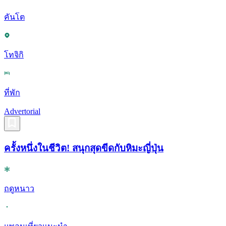
คันโต
โทจิกิ
ที่พัก
Advertorial
ครั้งหนึ่งในชีวิต! สนุกสุดขีดกับหิมะญี่ปุ่น
ฤดูหนาว