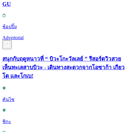
GU
ช้อปปิ้ง
Advertorial
สนุกกับฤดูหนาวที่ “ บิวะโกะวัลเลย์ ” รีสอร์ตวิวสวย
เห็นทะเลสาบบิวะ - เดินทางสะดวกจากโอซาก้า เกียว
โต และโกเบ!
คันไซ
ชิกะ