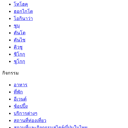
โทโฮคุ
ฮอกไกโด
โอกินาว่า
ชูบุ
คันโต
คันไซ
คิวชู
ชิโกกุ
ชูโกกุ
กิจกรรม
อาหาร
ที่พัก
อีเวนต์
ช้อปปิ้ง
บริการต่างๆ
สถานที่ท่องเที่ยว
สถานที่และกิจกรรมสไตล์ญี่ปุ่นในไทย