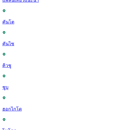
แพลนเที่ยวแนะนำ
คันโต
คันไซ
คิวชู
ชูบุ
ฮอกไกโด