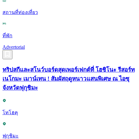
สถานที่ท่องเที่ยว
ที่พัก
Advertorial
ทริปสกีและสโนว์บอร์ดสุดเพอร์เฟกต์ที่ โฮชิโนะ รีสอร์ท
เนโกมะ เมาน์เทน ! สัมผัสฤดูหนาวแสนพิเศษ ณ ไอซุ
จังหวัดฟุกุชิมะ
โทโฮคุ
ฟุกุชิมะ