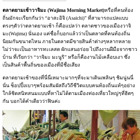
ตลาดยามเช้าวาจิมะ (
Wajima Morning Market)
หรือที่คนท้อง
ถิ่นมักจะเรียกกันว่า “อาสะอิจิ (Asaichi)” ที่สามารถแปลแบบ
ตรงๆตัวว่าตลาดยามเช้า ก็คือแปลว่า ตลาดชาวของเมืองวาจิ
มะ(Wajima) นั่นเอง แค่ชื่อก็บอกแล้วว่าเป็นตลาดที่คนท้องถิ่น
นิยมกันขนาดไหน ภายในตลาดมีขายสินค้าต่างๆหลากหลาย
ไม่ว่าจะเป็นอาหารทะเลสด ผักแสนอร่อย ไปถึงงานฝีมือจากชาว
บ้าน ที่เรียกว่า “วาจิมะ มะนูริ” หรือก็คืองานไม้เคลือบเงา ซึ่ง
เป็นสินค้าพื้นถิ่นของเมืองที่มีชื่อเสียง
ตลาดยามเช้าของที่นี่นี่เหมาะมากๆที่จะมาเดินเพลินๆ ชิมนู่นนี่
นั่น ช็อปปิ้งเบาๆพร้อมสัมผัสถึงวิถีชีวิตแบบคนท้องถิ่นแท้ๆอย่าง
ใกล้ชิดสนิทสนมแบบที่หาไม่ได้ตามเมืองท่องเที่ยวใหญ่ๆที่ฮิตๆ
กัน บอกได้คำเดียวว่าฟินค่ะ