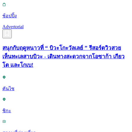
ช้อปปิ้ง
Advertorial
สนุกกับฤดูหนาวที่ “ บิวะโกะวัลเลย์ ” รีสอร์ตวิวสวย
เห็นทะเลสาบบิวะ - เดินทางสะดวกจากโอซาก้า เกียว
โต และโกเบ!
คันไซ
ชิกะ