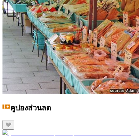
คูปองส่วนลด