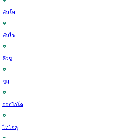
คันโต
คันไซ
คิวชู
ชูบุ
ฮอกไกโด
โทโฮคุ