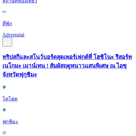
สถานที่ท่องเที่ยว
ที่พัก
Advertorial
ทริปสกีและสโนว์บอร์ดสุดเพอร์เฟกต์ที่ โฮชิโนะ รีสอร์ท
เนโกมะ เมาน์เทน ! สัมผัสฤดูหนาวแสนพิเศษ ณ ไอซุ
จังหวัดฟุกุชิมะ
โทโฮคุ
ฟุกุชิมะ