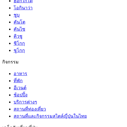
ฮอกไกโด
โอกินาว่า
ชูบุ
คันโต
คันไซ
คิวชู
ชิโกกุ
ชูโกกุ
กิจกรรม
อาหาร
ที่พัก
อีเวนต์
ช้อปปิ้ง
บริการต่างๆ
สถานที่ท่องเที่ยว
สถานที่และกิจกรรมสไตล์ญี่ปุ่นในไทย