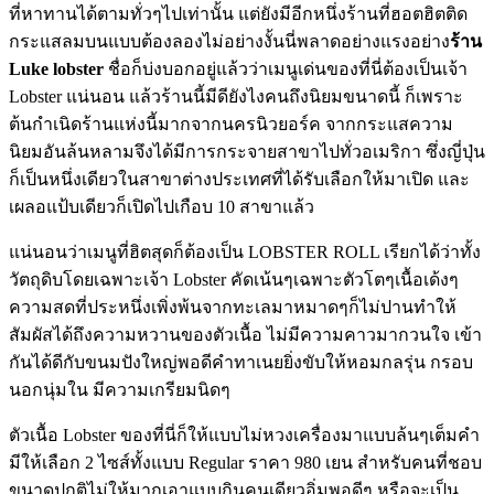
ที่หาทานได้ตามทั่วๆไปเท่านั้น แต่ยังมีอีกหนึ่งร้านที่ฮอตฮิตติด
กระแสลมบนแบบต้องลองไม่อย่างงั้นนี่พลาดอย่างแรงอย่าง
ร้าน
Luke lobster
ชื่อก็บ่งบอกอยู่แล้วว่าเมนูเด่นของที่นี่ต้องเป็นเจ้า
Lobster แน่นอน แล้วร้านนี้มีดียังไงคนถึงนิยมขนาดนี้ ก็เพราะ
ต้นกำเนิดร้านแห่งนี้มากจากนครนิวยอร์ค จากกระแสความ
นิยมอันล้นหลามจึงได้มีการกระจายสาขาไปทั่วอเมริกา ซึ่งญี่ปุ่น
ก็เป็นหนึ่งเดียวในสาขาต่างประเทศที่ได้รับเลือกให้มาเปิด และ
เผลอแป้บเดียวก็เปิดไปเกือบ 10 สาขาแล้ว
แน่นอนว่าเมนูที่ฮิตสุดก็ต้องเป็น LOBSTER ROLL เรียกได้ว่าทั้ง
วัตถุดิบโดยเฉพาะเจ้า Lobster คัดเน้นๆเฉพาะตัวโตๆเนื้อเด้งๆ
ความสดที่ประหนึ่งเพิ่งพ้นจากทะเลมาหมาดๆก็ไม่ปานทำให้
สัมผัสได้ถึงความหวานของตัวเนื้อ ไม่มีความคาวมากวนใจ เข้า
กันได้ดีกับขนมปังใหญ่พอดีคำทาเนยยิ่งขับให้หอมกลรุ่น กรอบ
นอกนุ่มใน มีความเกรียมนิดๆ
ตัวเนื้อ Lobster ของที่นี่ก็ให้แบบไม่หวงเครื่องมาแบบล้นๆเต็มคำ
มีให้เลือก 2 ไซส์ทั้งแบบ Regular ราคา 980 เยน สำหรับคนที่ชอบ
ขนาดปกติไม่ให้มากเอาแบบกินคนเดียวอิ่มพอดีๆ หรือจะเป็น