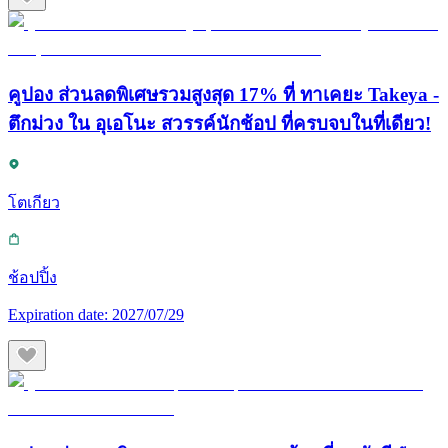
คูปอง ส่วนลดพิเศษรวมสูงสุด 17% ที่ ทาเคยะ Takeya -
ตึกม่วง ใน อุเอโนะ สวรรค์นักช้อป ที่ครบจบในที่เดียว!
โตเกียว
ช้อปปิ้ง
Expiration date:
2027/07/29