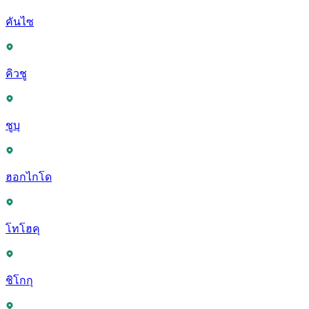
คันไซ
คิวชู
ชูบุ
ฮอกไกโด
โทโฮคุ
ชิโกกุ