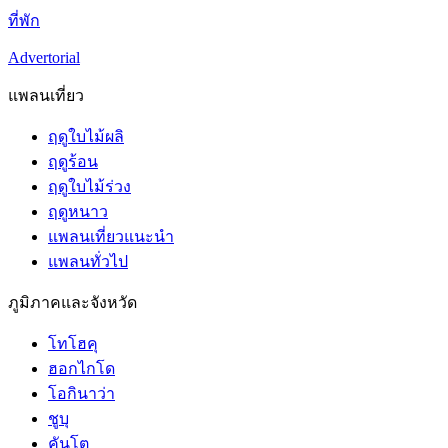
ที่พัก
Advertorial
แพลนเที่ยว
ฤดูใบไม้ผลิ
ฤดูร้อน
ฤดูใบไม้ร่วง
ฤดูหนาว
แพลนเที่ยวแนะนำ
แพลนทั่วไป
ภูมิภาคและจังหวัด
โทโฮคุ
ฮอกไกโด
โอกินาว่า
ชูบุ
คันโต