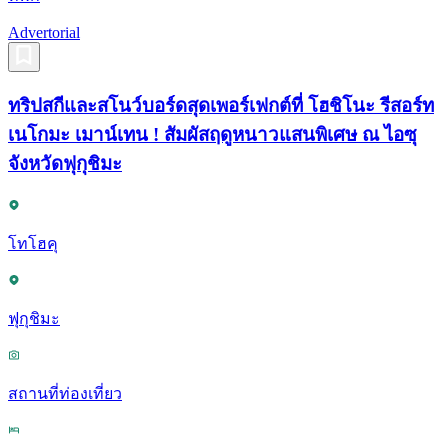
Advertorial
ทริปสกีและสโนว์บอร์ดสุดเพอร์เฟกต์ที่ โฮชิโนะ รีสอร์ท
เนโกมะ เมาน์เทน ! สัมผัสฤดูหนาวแสนพิเศษ ณ ไอซุ
จังหวัดฟุกุชิมะ
โทโฮคุ
ฟุกุชิมะ
สถานที่ท่องเที่ยว