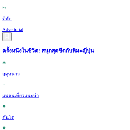
ที่พัก
Advertorial
ครั้งหนึ่งในชีวิต! สนุกสุดขีดกับหิมะญี่ปุ่น
ฤดูหนาว
แพลนเที่ยวแนะนำ
คันโต