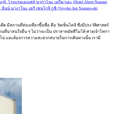
o)
9. โรงแรมเอเบสท์ นากาโนะ เอกิมาเอะ (Hotel Abest Nagano
อินน์ นางาโนะ เอกิ เซนโกจิ กูชิ (Toyoko Inn Nagano-eki
สถานที่ท่องเที่ยวขึ้นชื่อ คือ วัดเซ็นโคจิ ซึ่งมีประวัติศาสตร์
ถานที่น่าสนใจอื่น ๆ ไม่ว่าจะเป็น ปราสาทมัตสึโมโต้ ศาลเจ้าโทกา
องนากาโน่ และต้องการความสะดวกสบายในการเดินทางนั้น เรามี