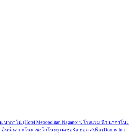
 นากาโน (Hotel Metropolitan Nagano)
4. โรงแรม นิว นากาโนะ
มี อินน์ นากะโนะ เซงโกโนะยุ เนเชอรัล ฮอต สปริง (Dormy Inn