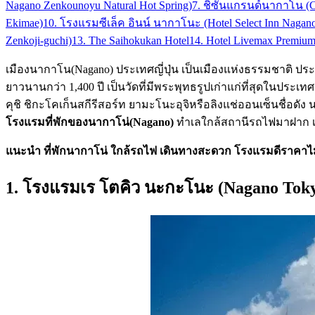
Nagano Zenkounoyu Natural Hot Spring)
7. ชิซันแกรนด์นากาโน (C
Ekimae)
10. โรงแรมซีเล็ค อินน์ นากาโนะ (Hotel Select Inn Nagan
Zenkoji-guchi)
13. The Saihokukan Hotel
14. Hotel Livemax Premiu
เมืองนากาโน(Nagano) ประเทศญี่ปุ่น เป็นเมืองแห่งธรรมชาติ ประวัต
ยาวนานกว่า 1,400 ปี เป็นวัดที่มีพระพุทธรูปเก่าแก่ที่สุดในประเท
คุชิ ชิกะโคเก็นสกีรีสอร์ท ยามะโนะอุจิหรือลิงแช่ออนเซ็นชื่อดั
โรงแรมที่พักของนากาโน่(Nagano)
ทำเลใกล้สถานีรถไฟมาฝาก เพื่
แนะนำ ที่พักนากาโน่ ใกล้รถไฟ เดินทางสะดวก โรงแรมดีราคาไ
1. โรงแรมเร โตคิว นะกะโนะ (Nagano Toky