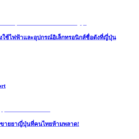
้ไฟฟ้าและอุปกรณ์อิเล็กทรอนิกส์ชื่อดังที่ญี่ปุ่น
ort
้านขายยาญี่ปุ่นที่คนไทยห้ามพลาด!