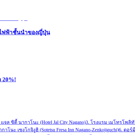
ไฟฟ้าชั้นนำของญี่ปุ่น
ุด 20%!
 แจล ซิตี้ นากาโนะ (Hotel Jal City Nagano)
3. โรงแรม เมโทรโพลิทัน
กาโนะ เซงโกจิงูฮิ (Sotetsu Fresa Inn Nagano-Zenkojiguchi)
6. ดอร์