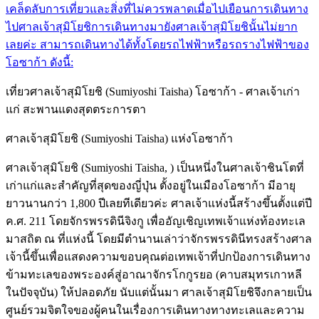
เคล็ดลับการเที่ยวและสิ่งที่ไม่ควรพลาดเมื่อไปเยือน
การเดินทาง
ไปศาลเจ้าสุมิโยชิ
การเดินทางมายังศาลเจ้าสุมิโยชินั้นไม่ยาก
เลยค่ะ สามารถเดินทางได้ทั้งโดยรถไฟฟ้าหรือรถรางไฟฟ้าของ
โอซาก้า ดังนี้:
เที่ยวศาลเจ้าสุมิโยชิ (Sumiyoshi Taisha) โอซาก้า - ศาลเจ้าเก่า
แก่ สะพานแดงสุดตระการตา
ศาลเจ้าสุมิโยชิ (Sumiyoshi Taisha) แห่งโอซาก้า
ศาลเจ้าสุมิโยชิ (Sumiyoshi Taisha, ) เป็นหนึ่งในศาลเจ้าชินโตที่
เก่าแก่และสำคัญที่สุดของญี่ปุ่น ตั้งอยู่ในเมืองโอซาก้า มีอายุ
ยาวนานกว่า 1,800 ปีเลยทีเดียวค่ะ ศาลเจ้าแห่งนี้สร้างขึ้นตั้งแต่ปี
ค.ศ. 211 โดยจักรพรรดินีจิงกู เพื่ออัญเชิญเทพเจ้าแห่งท้องทะเล
มาสถิต ณ ที่แห่งนี้ โดยมีตำนานเล่าว่าจักรพรรดินีทรงสร้างศาล
เจ้านี้ขึ้นเพื่อแสดงความขอบคุณต่อเทพเจ้าที่ปกป้องการเดินทาง
ข้ามทะเลของพระองค์สู่อาณาจักรโกกูรยอ (คาบสมุทรเกาหลี
ในปัจจุบัน) ให้ปลอดภัย นับแต่นั้นมา ศาลเจ้าสุมิโยชิจึงกลายเป็น
ศูนย์รวมจิตใจของผู้คนในเรื่องการเดินทางทางทะเลและความ