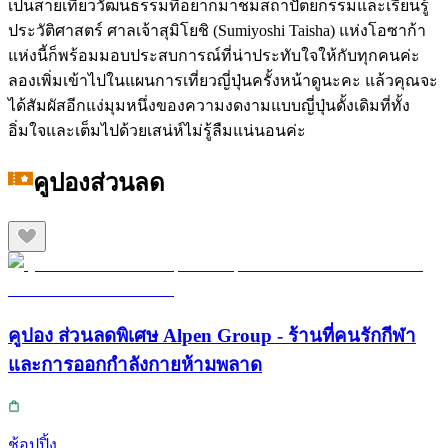
เป็นสายเที่ยววัฒนธรรมที่อยากมาชมสถาปัตยกรรมและเรียนรู้
ประวัติศาสตร์ ศาลเจ้าสุมิโยชิ (Sumiyoshi Taisha) แห่งโอซาก้า
แห่งนี้ก็พร้อมมอบประสบการณ์ที่น่าประทับใจให้กับทุกคนค่ะ
ลองเพิ่มเข้าไปในแผนการเที่ยวญี่ปุ่นครั้งหน้าดูนะคะ แล้วคุณจะ
ได้สัมผัสอีกแง่มุมหนึ่งของความงดงามแบบญี่ปุ่นดั้งเดิมที่ทั้ง
อิ่มใจและเต็มไปด้วยเสน่ห์ไม่รู้ลืมแน่นอนค่ะ
คูปองส่วนลด
คูปอง ส่วนลดพิเศษ Alpen Group - ร้านที่คนรักกีฬา
และการออกกำลังกายห้ามพลาด
ช้อปปิ้ง