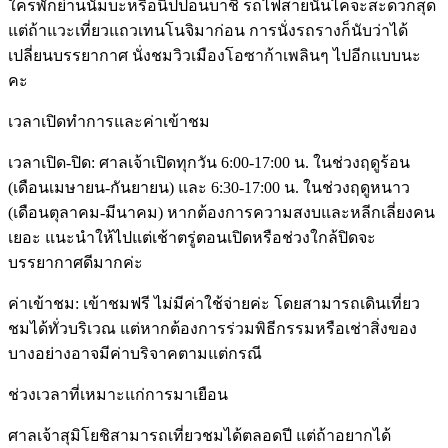
ใครพักย่านนัมบะหรือนิปปอนบาชิ รถไฟสายนันไคจะสะดวกสุด
แต่ถ้าแวะเที่ยวแถวเทนโนจิมาก่อน การนั่งรถรางก็นับว่าได้
เปลี่ยนบรรยากาศ นั่งชมวิวเมืองโอซาก้าเพลินๆ ไปอีกแบบนะ
คะ
เวลาเปิดทำการและค่าเข้าชม
เวลาเปิด-ปิด: ศาลเจ้าเปิดทุกวัน 6:00-17:00 น. ในช่วงฤดูร้อน
(เดือนเมษายน-กันยายน) และ 6:30-17:00 น. ในช่วงฤดูหนาว
(เดือนตุลาคม-มีนาคม) หากต้องการความสงบและหลีกเลี่ยงคน
เยอะ แนะนำให้ไปแต่เช้าตรู่ตอนเปิดหรือช่วงใกล้ปิดจะ
บรรยากาศดีมากค่ะ
ค่าเข้าชม: เข้าชมฟรี ไม่มีค่าใช้จ่ายค่ะ โดยสามารถเดินเที่ยว
ชมได้ทั่วบริเวณ แต่หากต้องการร่วมพิธีกรรมหรือเช่าสิ่งของ
บางอย่างอาจมีค่าบริจาคตามแต่กรณี
ช่วงเวลาที่เหมาะแก่การมาเยือน
ศาลเจ้าสุมิโยชิสามารถเที่ยวชมได้ตลอดปี แต่ถ้าอยากได้