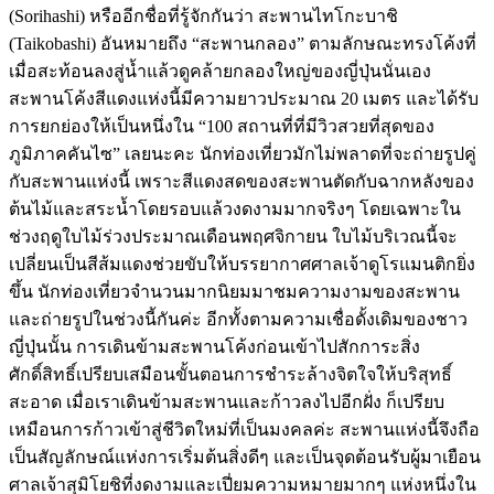
(Sorihashi) หรืออีกชื่อที่รู้จักกันว่า สะพานไทโกะบาชิ
(Taikobashi) อันหมายถึง “สะพานกลอง” ตามลักษณะทรงโค้งที่
เมื่อสะท้อนลงสู่น้ำแล้วดูคล้ายกลองใหญ่ของญี่ปุ่นนั่นเอง
สะพานโค้งสีแดงแห่งนี้มีความยาวประมาณ 20 เมตร และได้รับ
การยกย่องให้เป็นหนึ่งใน “100 สถานที่ที่มีวิวสวยที่สุดของ
ภูมิภาคคันไซ” เลยนะคะ นักท่องเที่ยวมักไม่พลาดที่จะถ่ายรูปคู่
กับสะพานแห่งนี้ เพราะสีแดงสดของสะพานตัดกับฉากหลังของ
ต้นไม้และสระน้ำโดยรอบแล้วงดงามมากจริงๆ โดยเฉพาะใน
ช่วงฤดูใบไม้ร่วงประมาณเดือนพฤศจิกายน ใบไม้บริเวณนี้จะ
เปลี่ยนเป็นสีส้มแดงช่วยขับให้บรรยากาศศาลเจ้าดูโรแมนติกยิ่ง
ขึ้น นักท่องเที่ยวจำนวนมากนิยมมาชมความงามของสะพาน
และถ่ายรูปในช่วงนี้กันค่ะ อีกทั้งตามความเชื่อดั้งเดิมของชาว
ญี่ปุ่นนั้น การเดินข้ามสะพานโค้งก่อนเข้าไปสักการะสิ่ง
ศักดิ์สิทธิ์เปรียบเสมือนขั้นตอนการชำระล้างจิตใจให้บริสุทธิ์
สะอาด เมื่อเราเดินข้ามสะพานและก้าวลงไปอีกฝั่ง ก็เปรียบ
เหมือนการก้าวเข้าสู่ชีวิตใหม่ที่เป็นมงคลค่ะ สะพานแห่งนี้จึงถือ
เป็นสัญลักษณ์แห่งการเริ่มต้นสิ่งดีๆ และเป็นจุดต้อนรับผู้มาเยือน
ศาลเจ้าสุมิโยชิที่งดงามและเปี่ยมความหมายมากๆ แห่งหนึ่งใน