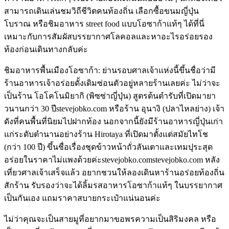
สามารถเดินเล่นชมวิถีชีวิตคนท้องถิ่น เลือกซื้อขนมญี่ปุ่น
โบราณ หรือชิมอาหาร street food แบบโอซาก้าแท้ๆ ได้ที่นี่
เหมาะกับการสัมผัสบรรยากาศโลคอลและหาอะไรอร่อยรอง
ท้องก่อนเดินทางกลับค่ะ
ชิมอาหารพื้นเมืองโอซาก้า: ย่านรอบศาลเจ้าแห่งนี้ขึ้นชื่อว่ามี
ร้านอาหารเจ้าอร่อยดั้งเดิมซ่อนตัวอยู่หลายร้านเลยค่ะ ไม่ว่าจะ
เป็นร้าน โอโคโนมิยากิ (พิซซ่าญี่ปุ่น) สูตรต้นตำรับที่เปิดมายา
วนานกว่า 30 ปีstevejobko.com หรือร้าน อุนางิ (ปลาไหลย่าง) เจ้า
ดังที่คนพื้นที่นิยมไปฝากท้อง นอกจากนี้ยังมีร้านอาหารญี่ปุ่นเก่า
แก่ระดับตำนานอย่างร้าน Hirotaya ที่เปิดมาตั้งแต่สมัยไทโช
(กว่า 100 ปี) ขึ้นชื่อเรื่องชุดข้าวหน้าถั่วลันเตาและเทมปุระสุด
อร่อยในราคาไม่แพงด้วยค่ะstevejobko.comstevejobko.com หลัง
เที่ยวศาลเจ้าเสร็จแล้ว อยากชวนให้ลองเดินหาร้านอร่อยท้องถิ่น
สักร้าน รับรองว่าจะได้ลิ้มรสอาหารโอซาก้าแท้ๆ ในบรรยากาศ
เป็นกันเอง แถมราคาสบายกระเป๋าแน่นอนค่ะ
ไม่ว่าคุณจะเป็นสายมูที่อยากมาขอพรความเป็นสิริมงคล หรือ