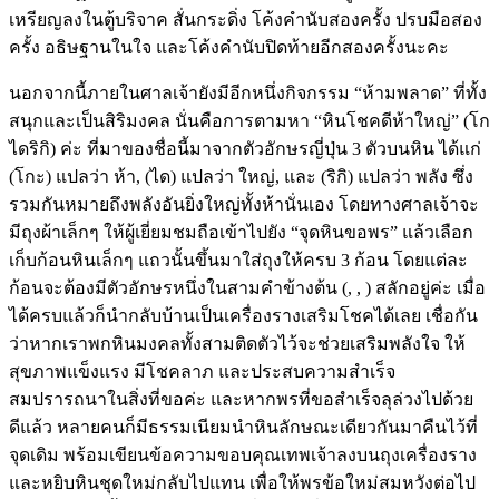
เหรียญลงในตู้บริจาค สั่นกระดิ่ง โค้งคำนับสองครั้ง ปรบมือสอง
ครั้ง อธิษฐานในใจ และโค้งคำนับปิดท้ายอีกสองครั้งนะคะ
นอกจากนี้ภายในศาลเจ้ายังมีอีกหนึ่งกิจกรรม “ห้ามพลาด” ที่ทั้ง
สนุกและเป็นสิริมงคล นั่นคือการตามหา “หินโชคดีห้าใหญ่” (โก
ไดริกิ) ค่ะ ที่มาของชื่อนี้มาจากตัวอักษรญี่ปุ่น 3 ตัวบนหิน ได้แก่
(โกะ) แปลว่า ห้า, (ได) แปลว่า ใหญ่, และ (ริกิ) แปลว่า พลัง ซึ่ง
รวมกันหมายถึงพลังอันยิ่งใหญ่ทั้งห้านั่นเอง โดยทางศาลเจ้าจะ
มีถุงผ้าเล็กๆ ให้ผู้เยี่ยมชมถือเข้าไปยัง “จุดหินขอพร” แล้วเลือก
เก็บก้อนหินเล็กๆ แถวนั้นขึ้นมาใส่ถุงให้ครบ 3 ก้อน โดยแต่ละ
ก้อนจะต้องมีตัวอักษรหนึ่งในสามคำข้างต้น (, , ) สลักอยู่ค่ะ เมื่อ
ได้ครบแล้วก็นำกลับบ้านเป็นเครื่องรางเสริมโชคได้เลย เชื่อกัน
ว่าหากเราพกหินมงคลทั้งสามติดตัวไว้จะช่วยเสริมพลังใจ ให้
สุขภาพแข็งแรง มีโชคลาภ และประสบความสำเร็จ
สมปรารถนาในสิ่งที่ขอค่ะ และหากพรที่ขอสำเร็จลุล่วงไปด้วย
ดีแล้ว หลายคนก็มีธรรมเนียมนำหินลักษณะเดียวกันมาคืนไว้ที่
จุดเดิม พร้อมเขียนข้อความขอบคุณเทพเจ้าลงบนถุงเครื่องราง
และหยิบหินชุดใหม่กลับไปแทน เพื่อให้พรข้อใหม่สมหวังต่อไป