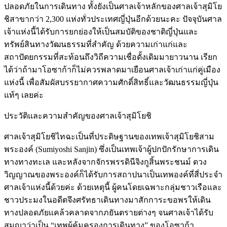
ปลอดภัยในการเดินทาง ทั้งยังเป็นศาลเจ้าหลักของศาลเจ้าสุมิโย
ชิสาขากว่า 2,300 แห่งทั่วประเทศญี่ปุ่นอีกด้วยนะคะ ปัจจุบันศาล
เจ้าแห่งนี้ได้รับการยกย่องให้เป็นสมบัติของชาติญี่ปุ่นและ
ทรัพย์สินทางวัฒนธรรมที่สำคัญ ด้วยความเก่าแก่และ
สถาปัตยกรรมที่สะท้อนถึงวิถีความเชื่อดั้งเดิมมายาวนาน เรียก
ได้ว่าถ้ามาโอซาก้าก็ไม่ควรพลาดมาเยือนศาลเจ้าเก่าแก่คู่เมือง
แห่งนี้ เพื่อสัมผัสบรรยากาศความศักดิ์สิทธิ์และวัฒนธรรมญี่ปุ่น
แท้ๆ เลยค่ะ
ประวัติและความสำคัญของศาลเจ้าสุมิโยชิ
ศาลเจ้าสุมิโยชิไทฉะเป็นที่ประดิษฐานของเทพเจ้าสุมิโยชิสาม
พระองค์ (Sumiyoshi Sanjin) ซึ่งเป็นเทพเจ้าผู้ปกปักรักษาการเดิน
ทางทางทะเล และหลังจากจักรพรรดินีจิงกูสิ้นพระชนม์ ดวง
วิญญาณของพระองค์ก็ได้รับการสถาปนาเป็นเทพองค์ที่สี่ประจำ
ศาลเจ้าแห่งนี้ด้วยค่ะ ด้วยเหตุนี้ ผู้คนโดยเฉพาะกลุ่มชาวเรือและ
ชาวประมงในอดีตจึงศรัทธาเดินทางมาสักการะขอพรให้เดิน
ทางปลอดภัยแคล้วคลาดจากภยันตรายต่างๆ จนศาลเจ้าได้รับ
สมญาว่าเป็น “เทพผู้คุ้มครองการเดินทาง” ของโอซาก้า