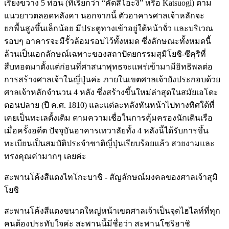
เรียงขวาง 5 ท่อน (ที่เรียกว่า “คัตสึโอะงิ” หรือ Katsuogi) ตาม
แนวยาวตลอดหลังคา นอกจากนี้ ตัวอาคารศาลเจ้าหลักจะ
ยกพื้นสูงขึ้นเล็กน้อย มีประตูทางเข้าอยู่ใต้หน้าจั่ว และบริเวณ
รอบๆ อาคารจะมีรั้วล้อมรอบไว้ทั้งหมด ซึ่งลักษณะทั้งหมดนี้
ล้วนเป็นเอกลักษณ์เฉพาะของสถาปัตยกรรมสุมิโยชิ-ซึคุริที่
สืบทอดมาตั้งแต่ก่อนที่ศาสนาพุทธจะแพร่เข้ามามีอิทธิพลต่อ
การสร้างศาลเจ้าในญี่ปุ่นค่ะ ภายในเขตศาลเจ้ายังประกอบด้วย
ศาลเจ้าหลักจำนวน 4 หลัง ซึ่งสร้างขึ้นใหม่ล่าสุดในสมัยเอโดะ
ตอนปลาย (ปี ค.ศ. 1810) และแต่ละหลังหันหน้าไปทางทิศใต้ที่
เคยเป็นทะเลดั้งเดิม ตามความเชื่อในการคุ้มครองนักเดินเรือ
เมื่อครั้งอดีต ปัจจุบันอาคารเทวาลัยทั้ง 4 หลังนี้ได้รับการขึ้น
ทะเบียนเป็นสมบัติประจำชาติญี่ปุ่นเรียบร้อยแล้ว สวยงามและ
ทรงคุณค่ามากๆ เลยค่ะ
สะพานโค้งสีแดงไทโกะบาชิ - สัญลักษณ์มงคลของศาลเจ้าสุมิ
โยชิ
สะพานโค้งสีแดงขนาดใหญ่หน้าเขตศาลเจ้าเป็นจุดไฮไลท์ที่ทุก
คนต้องประทับใจค่ะ สะพานนี้มีชื่อว่า สะพานโซริฮาชิ