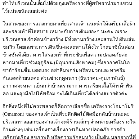
ทำให้บริเวณนั้นเต็มไปด้วยถุงเครื่องรางที่ผู้ศรัทธานำมาแขวน
ไว้แน่นขนัดเลยล่ะค่ะ
ในส่วนของการแต่งกายมาเที่ยวศาลเจ้า แนะนำให้เตรียมเสื้อผ้า
และรองเท้าที่ใส่สบาย เหมาะกับการเดินเยอะๆ นะคะ เพราะ
บริเวณศาลเจ้าค่อนข้างกว้าง มีทั้งลานกว้างและสวนให้เดินเล่น
ชมวิว โดยเฉพาะการเดินขึ้น-ลงสะพานโค้งไทโกะบาชินั้นค่อน
ข้างชันทีเดียว ควรใส่รองเท้าที่กระชับเพื่อความปลอดภัยค่ะ
หากมาเที่ยวช่วงฤดูร้อน (มิถุนายน-สิงหาคม) ซึ่งอากาศในโอ
ซาก้าร้อนชื้น แดดแรง อย่าลืมพกร่มหรือหมวกและทาครีม
กันแดดด้วยนะคะ ส่วนช่วงฤดูหนาว (ธันวาคม-กุมภาพันธ์)
อากาศจะหนาวเย็นกว่าบ้านเรามาก ควรเตรียมเสื้อโค้ท ผ้าพัน
คอ และถุงมือไปให้พร้อม จะได้เดินเที่ยวได้อย่างสบายตัวค่ะ
อีกสิ่งหนึ่งที่ไม่ควรพลาดก็คือการเลือกซื้อ เครื่องรางโอมาโมริ
(Omamori) ของศาลเจ้าเป็นที่ระลึกติดไม้ติดมือกลับบ้านนะคะ
บริเวณทางออกของศาลเจ้าจะมีร้านเล็กๆ จำหน่ายเครื่องรางใน
ด้านต่างๆ เช่น เครื่องรางเรื่องการเดินทางปลอดภัย การค้า
เจริญรุ่งเรือง สุขภาพดี หรือความรักสมหวัง เป็นต้น นอกจากนี้ที่