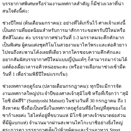
บรรยากาศพิเศษหรือร่วมงานเทศกาลสำคัญ ก็มีช่วงเวลาที่น่า
สนใจดังนี้ค่ะ:
ช่วงปีใหม่ (ต้นเดือนมกราคม): อย่างที่ได้เกริ่นไว้ ศาลเจ้าแห่งนี้
เป็นสถานที่ยอดนิยมสำหรับการมาสักการะขอพรรับปีใหม่หรือ
ฮัทสึโมเดะ ค่ะ บรรยากาศช่วงวันที่ 1-3 มกราคมจะคึกคักมาก
เป็นพิเศษ ผู้คนแต่งชุดกิโมโนสวยงามมาไหว้พระและต่อคิวยาว
ไปจนถึงสะพานโค้งเลยทีเดียว หากใครชอบความคึกคักและ
อยากสัมผัสบรรยากาศปีใหม่แบบญี่ปุ่นแท้ๆ ก็สามารถมาร่วมได้
แต่ต้องเผื่อเวลารอคิวหน่อยนะคะ (หรืออาจเลือกมาช่วงเช้ามืด
วันที่ 1 เพื่อร่วมพิธีปีใหม่แรกเริ่ม)
ช่วงเทศกาลฤดูร้อน (ปลายเดือนกรกฎาคม): ทุกปีจะมีการจัด
งานเทศกาลใหญ่ประจำปีของศาลเจ้าสุมิโยชิ หรือที่เรียกว่า “สุมิ
โยชิ มัตสึริ” (Sumiyoshi Matsuri) ในช่วงวันที่ 30 กรกฎาคม ถึง 1
สิงหาคม ซึ่งถือเป็นหนึ่งในเทศกาลฤดูร้อนที่ยิ่งใหญ่ที่สุดของโอ
ซาก้าเลยค่ะ ไฮไลท์อยู่ที่ขบวนแห่ มิโกชิ (ศาลเจ้าขนาดย่อส่วน
ที่มีผู้แบกแห่) จำนวนมากผ่านสะพานไทโกะบาชิอย่างยิ่งใหญ่
ตระการตา บรรยากาศเต็มไปด้วยผู้คนและร้านอาหาร Street