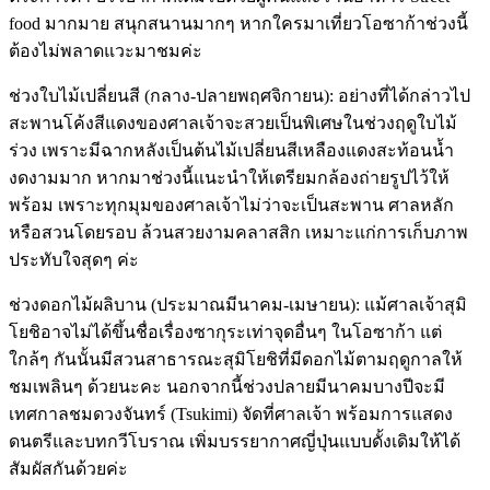
food มากมาย สนุกสนานมากๆ หากใครมาเที่ยวโอซาก้าช่วงนี้
ต้องไม่พลาดแวะมาชมค่ะ
ช่วงใบไม้เปลี่ยนสี (กลาง-ปลายพฤศจิกายน): อย่างที่ได้กล่าวไป
สะพานโค้งสีแดงของศาลเจ้าจะสวยเป็นพิเศษในช่วงฤดูใบไม้
ร่วง เพราะมีฉากหลังเป็นต้นไม้เปลี่ยนสีเหลืองแดงสะท้อนน้ำ
งดงามมาก หากมาช่วงนี้แนะนำให้เตรียมกล้องถ่ายรูปไว้ให้
พร้อม เพราะทุกมุมของศาลเจ้าไม่ว่าจะเป็นสะพาน ศาลหลัก
หรือสวนโดยรอบ ล้วนสวยงามคลาสสิก เหมาะแก่การเก็บภาพ
ประทับใจสุดๆ ค่ะ
ช่วงดอกไม้ผลิบาน (ประมาณมีนาคม-เมษายน): แม้ศาลเจ้าสุมิ
โยชิอาจไม่ได้ขึ้นชื่อเรื่องซากุระเท่าจุดอื่นๆ ในโอซาก้า แต่
ใกล้ๆ กันนั้นมีสวนสาธารณะสุมิโยชิที่มีดอกไม้ตามฤดูกาลให้
ชมเพลินๆ ด้วยนะคะ นอกจากนี้ช่วงปลายมีนาคมบางปีจะมี
เทศกาลชมดวงจันทร์ (Tsukimi) จัดที่ศาลเจ้า พร้อมการแสดง
ดนตรีและบทกวีโบราณ เพิ่มบรรยากาศญี่ปุ่นแบบดั้งเดิมให้ได้
สัมผัสกันด้วยค่ะ