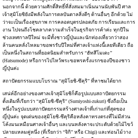
นอกจากนี้ ด้วยความศักดิ์สิทธิ์ที่สั่งสมมาเนิ่นนานนับพันปี ศาล
เจ้าสุมิโยชิยังมีพลังในการดลบันดาลสิ่งดีๆ ด้านอื่นๆ อีกด้วย ไม่
ว่าจะเป็นเรื่องสุขภาพ การคลอดบุตรปลอดภัย การเรียนและการ
งาน ไปจนถึงโชคลาภความสำเร็จในธุรกิจการค้าค่ะ ทุกปีใน
ช่วงเทศกาลปีใหม่ จะมีทั้งชาวญี่ปุ่นและนักท่องเที่ยวกว่าสอง
ล้านคนหลั่งไหลมาขอพรรับปีใหม่ที่ศาลเจ้าแห่งนี้เลยทีเดียว ถือ
เป็นหนึ่งในสถานที่ยอดนิยมสำหรับการ “ฮัทสึโมเดะ”
(Hatsumode) หรือการไปไหว้พระขอพรครั้งแรกของปีของชาว
ญี่ปุ่นค่ะ
สถาปัตยกรรมแบบโบราณ “สุมิโยชิ-ซึคุริ” ที่หาชมได้ยาก
เสน่ห์อีกอย่างของศาลเจ้าสุมิโยชิก็คือรูปแบบสถาปัตยกรรม
ดั้งเดิมที่เรียกว่า “สุมิโยชิ-ซึคุริ” (Sumiyoshi-zukuri) ซึ่งถือเป็น
หนึ่งในรูปแบบสถาปัตยกรรมสร้างศาลเจ้าที่เก่าแก่ที่สุดของ
ญี่ปุ่นค่ะ จุดเด่นของสุมิโยชิ-ซึคุริคือหลังคาทรงตรงที่ไม่มีส่วน
โค้งมนเหมือนศาลเจ้าอื่นๆ และบนหลังคาจะประดับด้วยไม้ไขว้
ปลายแหลมคู่หนึ่ง (ที่เรียกว่า “จิกิ” หรือ Chigi) และท่อนไม้วาง