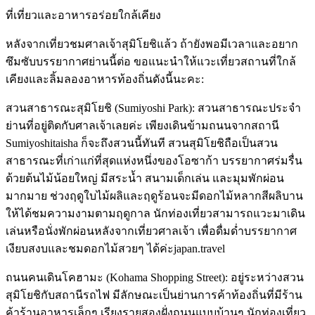
ที่เที่ยวและอาหารอร่อยใกล้เคียง
หลังจากเที่ยวชมศาลเจ้าสุมิโยชิแล้ว ถ้ายังพอมีเวลาและอยาก
ซึมซับบรรยากาศย่านนี้ต่อ ขอแนะนำให้แวะเที่ยวสถานที่ใกล้
เคียงและลิ้มลองอาหารท้องถิ่นดังนี้นะคะ:
สวนสาธารณะสุมิโยชิ (Sumiyoshi Park): สวนสาธารณะประจำ
ย่านที่อยู่ติดกับศาลเจ้าเลยค่ะ เพียงเดินข้ามถนนจากสถานี
Sumiyoshitaisha ก็จะถึงสวนนี้ทันที สวนสุมิโยชิถือเป็นสวน
สาธารณะที่เก่าแก่ที่สุดแห่งหนึ่งของโอซาก้า บรรยากาศร่มรื่น
ด้วยต้นไม้น้อยใหญ่ มีสระน้ำ สนามเด็กเล่น และมุมพักผ่อน
มากมาย ช่วงฤดูใบไม้ผลิและฤดูร้อนจะมีดอกไม้หลากสีผลิบาน
ให้ได้ชมความงามตามฤดูกาล นักท่องเที่ยวสามารถแวะมาเดิน
เล่นหรือนั่งพักผ่อนหลังจากเที่ยวศาลเจ้า เพื่อดื่มด่ำบรรยากาศ
เงียบสงบและชมดอกไม้สวยๆ ได้ค่ะjapan.travel
ถนนคนเดินโคฮามะ (Kohama Shopping Street): อยู่ระหว่างสวน
สุมิโยชิกับสถานีรถไฟ มีลักษณะเป็นย่านการค้าท้องถิ่นที่มีร้าน
ค้าร้านอาหารเล็กๆ เรียงรายสองฝั่งถนนแบบบ้านๆ นักท่องเที่ยว