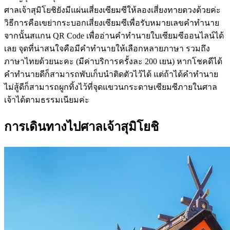
ศาลเจ้าสุมิโยชิยังมีแผ่นเสี่ยงเซียมซีให้ลองเสี่ยงทายดวงด้วยค่ะ
วิธีการคือเขย่ากระบอกเสี่ยงเซียมซีเพื่อรับหมายเลขคำทำนาย
จากนั้นสแกน QR Code เพื่ออ่านคำทำนายใบเซียมซีออนไลน์ได้
เลย จุดที่น่าสนใจคือมีคำทำนายให้เลือกหลายภาษา รวมถึง
ภาษาไทยด้วยนะคะ (มีค่าบริการครั้งละ 200 เยน) หากโชคดีได้
คำทำนายดีก็สามารถพับเก็บนำติดตัวไว้ได้ แต่ถ้าได้คำทำนาย
ไม่สู้ดีก็สามารถผูกทิ้งไว้ที่จุดแขวนกระดาษเซียมซีภายในศาล
เจ้าได้ตามธรรมเนียมค่ะ
การเดินทางไปศาลเจ้าสุมิโยชิ