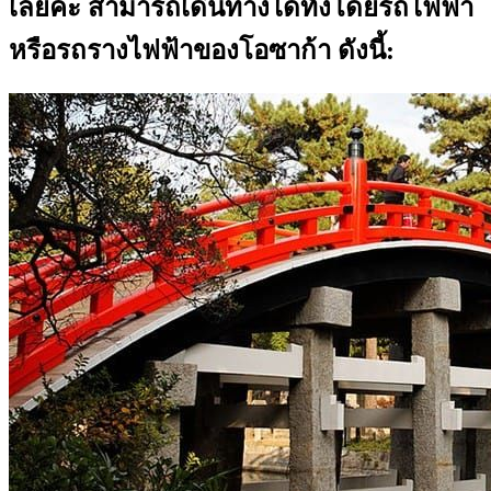
เลยค่ะ สามารถเดินทางได้ทั้งโดยรถไฟฟ้า
หรือรถรางไฟฟ้าของโอซาก้า ดังนี้: