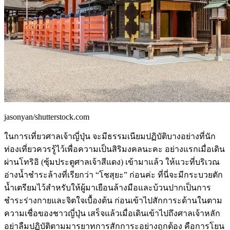
jasonyan/shutterstock.com
ในการเที่ยวศาลเจ้าญี่ปุ่น จะมีธรรมเนียมปฏิบัติบางอย่างที่นัก
ท่องเที่ยวควรรู้ไว้เพื่อความเป็นสิริมงคลนะคะ อย่างแรกเมื่อเดิน
ผ่านโทริอิ (ซุ้มประตูศาลเจ้าสีแดง) เข้ามาแล้ว ให้แวะที่บริเวณ
อ่างน้ำชำระล้างที่เรียกว่า “โชสุยะ” ก่อนค่ะ ที่นี่จะมีกระบวยตัก
น้ำเตรียมไว้สำหรับให้ผู้มาเยือนล้างมือและบ้วนปากเป็นการ
ชำระร่างกายและจิตใจเบื้องต้น ก่อนเข้าไปสักการะด้านในตาม
ความเชื่อของชาวญี่ปุ่น เสร็จแล้วเมื่อเดินเข้าไปถึงศาลเจ้าหลัก
อย่าลืมปฏิบัติตามมารยาทการสักการะอย่างถูกต้อง คือการโยน