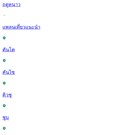
ฤดูหนาว
แพลนเที่ยวแนะนำ
คันโต
คันไซ
คิวชู
ชูบุ