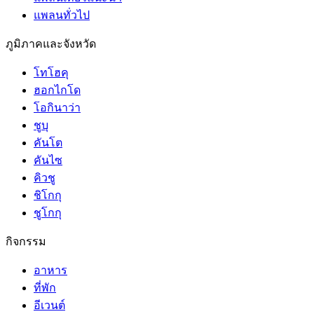
แพลนทั่วไป
ภูมิภาคและจังหวัด
โทโฮคุ
ฮอกไกโด
โอกินาว่า
ชูบุ
คันโต
คันไซ
คิวชู
ชิโกกุ
ชูโกกุ
กิจกรรม
อาหาร
ที่พัก
อีเวนต์