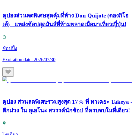
คูปองส่วนลดพิเศษสุดคุ้มที่ห้าง Don Quijote (ดองกิโฮ
เต้) - แหล่งช้อปสุดมันส์ที่ห้ามพลาดเมื่อมาเที่ยวญี่ปุ่น!
ช้อปปิ้ง
Expiration date:
2026/07/30
คูปอง ส่วนลดพิเศษรวมสูงสุด 17% ที่ ทาเคยะ Takeya -
ตึกม่วง ใน อุเอโนะ สวรรค์นักช้อป ที่ครบจบในที่เดียว!
โตเกียว