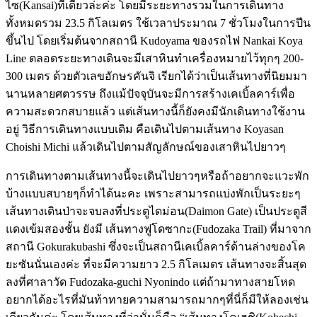
ไซ(Kansai)ทีเดียวล่ะค่ะ โดยมีระยะทางรวมในการเดินทาง
ทั้งหมดรวม 23.5 กิโลเมตร ใช้เวลาประมาณ 7 ชั่วโมงในการปีน
ขึ้นไป โดยเริ่มต้นจากสถานี Kudoyama ของรถไฟ Nankai Koya
Line ตลอดระยะทางเดินจะมีเสาหินทำเครื่องหมายไว้ทุกๆ 200-
300 เมตร ด้วยตัวเลขอักษรคันจิ เรียกได้ว่าเป็นเส้นทางที่นิยมมา
นานหลายศตวรรษ ถึงแม้ปัจจุบันจะมีการสร้างเคเบิ้ลคาร์เพื่อ
ความสะดวกสบายแล้ว แต่เส้นทางนี้ก็ยังคงมีนักเดินทางใช้งาน
อยู่ วิธีการเดินทางแบบเดิม คือเดินไปตามเส้นทาง Koyasan
Choishi Michi แล้วเดินไปตามสัญลักษณ์ของเสาหินไปยาวๆ
การเดินทางตามเส้นทางนี้จะเดินไปยาวๆหรือถ้าอยากจะแวะพัก
บ้างแบบสบายๆก็ทำได้นะคะ เพราะสามารถแบ่งพักเป็นระยะๆ
เส้นทางเดินป่าจะจบลงที่ประตูไดม่อน(Daimon Gate) เป็นประตูสี
แดงเข้มสองชั้น ยังมี เส้นทางฟูโดซากะ(Fudozaka Trail) ที่มาจาก
สถานี Gokurakubashi ซึ่งจะเป็นสถานีเคเบิ้ลคาร์ด้านล่างของโค
ยะซันนั่นเองค่ะ ที่จะมีความยาว 2.5 กิโลเมตร เส้นทางจะสิ้นสุด
ลงที่ศาลาวัด Fudozaka-guchi Nyonindo แต่ถ้ามาทางสายโหด
อยากได้อะไรที่มันท้าทายความสามารถมากๆที่นี่ก็มีให้ลองเช่น