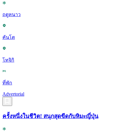
ฤดูหนาว
คันโต
โทจิกิ
ที่พัก
Advertorial
ครั้งหนึ่งในชีวิต! สนุกสุดขีดกับหิมะญี่ปุ่น