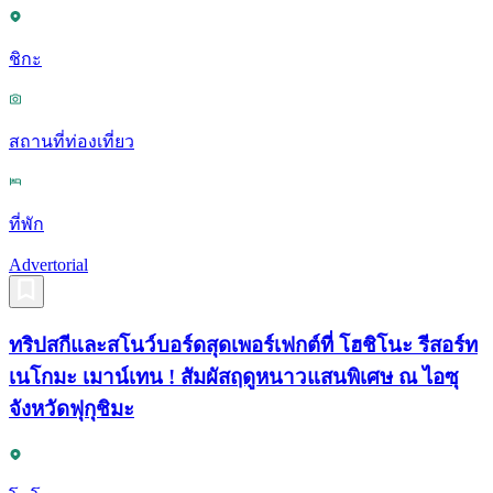
ชิกะ
สถานที่ท่องเที่ยว
ที่พัก
Advertorial
ทริปสกีและสโนว์บอร์ดสุดเพอร์เฟกต์ที่ โฮชิโนะ รีสอร์ท
เนโกมะ เมาน์เทน ! สัมผัสฤดูหนาวแสนพิเศษ ณ ไอซุ
จังหวัดฟุกุชิมะ