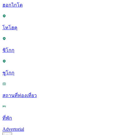
ฮอกไกโด
โทโฮคุ
ชิโกกุ
ชูโกกุ
สถานที่ท่องเที่ยว
ที่พัก
Advertorial