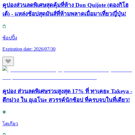
คูปองส่วนลดพิเศษสุดคุ้มที่ห้าง Don Quijote (ดองกิโฮ
เต้) - แหล่งช้อปสุดมันส์ที่ห้ามพลาดเมื่อมาเที่ยวญี่ปุ่น!
ช้อปปิ้ง
Expiration date:
2026/07/30
คูปอง ส่วนลดพิเศษรวมสูงสุด 17% ที่ ทาเคยะ Takeya -
ตึกม่วง ใน อุเอโนะ สวรรค์นักช้อป ที่ครบจบในที่เดียว!
โตเกียว