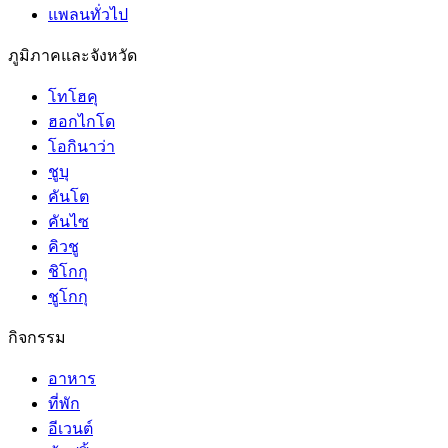
แพลนทั่วไป
ภูมิภาคและจังหวัด
โทโฮคุ
ฮอกไกโด
โอกินาว่า
ชูบุ
คันโต
คันไซ
คิวชู
ชิโกกุ
ชูโกกุ
กิจกรรม
อาหาร
ที่พัก
อีเวนต์