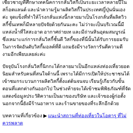
เชี่ยวชาญที่ศึกษาเทคนิคการกลั่นวิสกี้เป็นระยะเวลาหลายปีใน
สก็อตแลนด์ และนำความรู้มาผลิตวิสกี้ในประเทศญี่ปุ่นนั่นเอง
ค่ะ จุดแข็งที่ทำให้โรงกลั่นแห่งนี้กลายมาเป็นโรงกลั่นที่ผลิตวิว
สกี้ขั้นเทพก็มีหลายปัจจัยด้วยกันนะคะ ไม่ว่าจะเป็นบริเวณนี้มี
แหล่งน้ำที่ใสสะอาด อากาศถ่ายเท และมีถ่านหินอุดมสมบูรณ์
ซึ่งเหมาะแก่การกลั่นวิสกี้ชั้นดี วิสกี้ของที่นี่นั้นได้รับการยอมรับ
ในการจัดอันดับวิสกี้มอลต์ที่ดี แถมยังมีรางวัลการันตีความดี
งามอีกเพียบเลยล่ะค่ะ
ปัจจุบันโรงกลั่นวิสกี้นิกกะได้กลายมาเป็นอีกแหล่งท่องเที่ยวยอด
นิยมสำหรับคนที่สนใจด้านนี้ เพราะได้มีการเปิดให้ประชาชนได้
เข้าชมกระบวนการผลิตวิสกี้ตั้งแต่ต้นจนจบ เรียนรู้เกียวกับขั้น
ตอนที่แตกต่างกันออกไป ในช่วงท้ายจะได้เข้าชมพิพิธภัณฑ์ที่จัด
แสดงข้อมูลประวัติความเป็นมาของบริษัท และเจ้าของผู้ก่อตั้ง
นอกจากนี้ยังมีร้านอาหาร และร้านขายของที่ระลึกอีกด้วย
บทความที่เกี่ยวข้อง ▶︎
แนะนำสถานที่ท่องเที่ยวในโอตารุ ที่ไม่
ควรพลาด