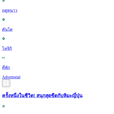
ฤดูหนาว
คันโต
โทจิกิ
ที่พัก
Advertorial
ครั้งหนึ่งในชีวิต! สนุกสุดขีดกับหิมะญี่ปุ่น