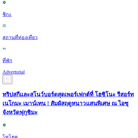
ชิกะ
สถานที่ท่องเที่ยว
ที่พัก
Advertorial
ทริปสกีและสโนว์บอร์ดสุดเพอร์เฟกต์ที่ โฮชิโนะ รีสอร์ท
เนโกมะ เมาน์เทน ! สัมผัสฤดูหนาวแสนพิเศษ ณ ไอซุ
จังหวัดฟุกุชิมะ
โทโฮคุ