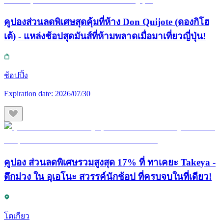
คูปองส่วนลดพิเศษสุดคุ้มที่ห้าง Don Quijote (ดองกิโฮ
เต้) - แหล่งช้อปสุดมันส์ที่ห้ามพลาดเมื่อมาเที่ยวญี่ปุ่น!
ช้อปปิ้ง
Expiration date:
2026/07/30
คูปอง ส่วนลดพิเศษรวมสูงสุด 17% ที่ ทาเคยะ Takeya -
ตึกม่วง ใน อุเอโนะ สวรรค์นักช้อป ที่ครบจบในที่เดียว!
โตเกียว