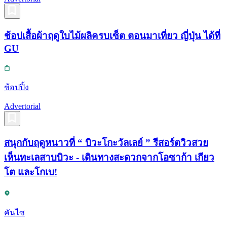
ช้อปเสื้อผ้าฤดูใบไม้ผลิครบเซ็ต ตอนมาเที่ยว ญี่ปุ่น ได้ที่
GU
ช้อปปิ้ง
Advertorial
สนุกกับฤดูหนาวที่ “ บิวะโกะวัลเลย์ ” รีสอร์ตวิวสวย
เห็นทะเลสาบบิวะ - เดินทางสะดวกจากโอซาก้า เกียว
โต และโกเบ!
คันไซ