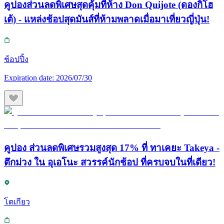
คูปองส่วนลดพิเศษสุดคุ้มที่ห้าง Don Quijote (ดองกิโฮ
เต้) - แหล่งช้อปสุดมันส์ที่ห้ามพลาดเมื่อมาเที่ยวญี่ปุ่น!
ช้อปปิ้ง
Expiration date:
2026/07/30
คูปอง ส่วนลดพิเศษรวมสูงสุด 17% ที่ ทาเคยะ Takeya -
ตึกม่วง ใน อุเอโนะ สวรรค์นักช้อป ที่ครบจบในที่เดียว!
โตเกียว