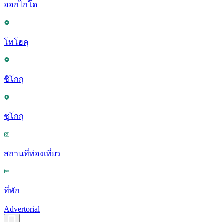
ฮอกไกโด
โทโฮคุ
ชิโกกุ
ชูโกกุ
สถานที่ท่องเที่ยว
ที่พัก
Advertorial