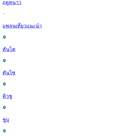
ฤดูหนาว
แพลนเที่ยวแนะนำ
คันโต
คันไซ
คิวชู
ชูบุ