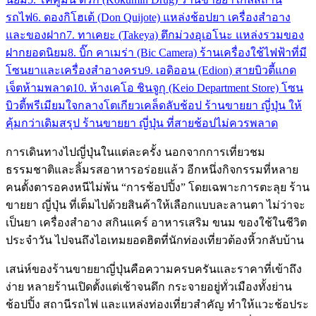
รถไฟ
6. ดองกิโฮเต้ (Don Quijote) แหล่งช้อปยา เครื่องสำอาง
และของฝาก
7. ทาเคยะ (Takeya) ตึกม่วงอุเอโนะ แหล่งรวมของ
ฝากยอดนิยม
8. บิ๊ก คาเมร่า (Bic Camera) ร้านเครื่องใช้ไฟฟ้าที่มี
โซนยาและเครื่องสำอางครบ
9. เอดิออน (Edion) สายบิวตี้แกด
เจ็ตห้ามพลาด
10. ห้างเคโอ ชินจูกุ (Keio Department Store) โซน
บิวตี้พรีเมียมใจกลางโตเกียว
เคล็ดลับช้อป ร้านขายยา ญี่ปุ่น ให้
คุ้มกว่าเดิม
สรุป ร้านขายยา ญี่ปุ่น ที่สายช้อปไม่ควรพลาด
การเดินทางไปญี่ปุ่นในแต่ละครั้ง นอกจากการเที่ยวชม
ธรรมชาติและลิ้มรสอาหารอร่อยแล้ว อีกหนึ่งกิจกรรมที่หลาย
คนตั้งตารอคงหนีไม่พ้น “การช้อปปิ้ง” โดยเฉพาะการตะลุย ร้าน
ขายยา ญี่ปุ่น ที่เต็มไปด้วยสินค้าให้เลือกแบบละลานตา ไม่ว่าจะ
เป็นยา เครื่องสำอาง สกินแคร์ อาหารเสริม ขนม ของใช้ในชีวิต
ประจำวัน ไปจนถึงไอเทมยอดฮิตที่นักท่องเที่ยวต้องหิ้วกลับบ้าน
เสน่ห์ของร้านขายยาญี่ปุ่นคือความครบครันและราคาที่เข้าถึง
ง่าย หลายร้านเปิดตั้งแต่เช้าจนดึก กระจายอยู่ทั่วเมืองทั้งย่าน
ช้อปปิ้ง สถานีรถไฟ และแหล่งท่องเที่ยวสำคัญ ทำให้แวะช้อประ