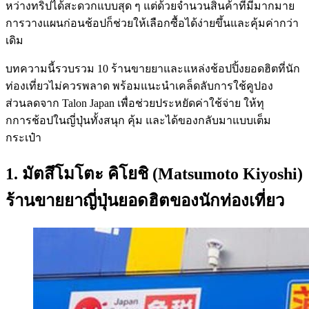
หว่างทริปได้สะดวกแบบสุด ๆ แต่ด้วยจำนวนสินค้าที่มีมากมาย
การวางแผนก่อนช้อปก็ช่วยให้เลือกซื้อได้ง่ายขึ้นและคุ้มค่ากว่า
เดิม
บทความนี้รวบรวม 10 ร้านขายยาและแหล่งช้อปปิ้งยอดฮิตที่นัก
ท่องเที่ยวไม่ควรพลาด พร้อมแนะนำเคล็ดลับการใช้คูปอง
ส่วนลดจาก Talon Japan เพื่อช่วยประหยัดค่าใช้จ่าย ให้ทุ
กการช้อปในญี่ปุ่นทั้งสนุก คุ้ม และได้ของกลับมาแบบเต็ม
กระเป๋า
1. มัตสึโมโตะ คิโยชิ (Matsumoto Kiyoshi)
ร้านขายยาญี่ปุ่นยอดฮิตของนักท่องเที่ยว