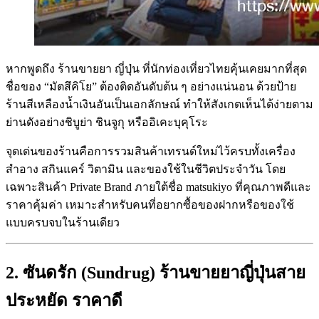
หากพูดถึง ร้านขายยา ญี่ปุ่น ที่นักท่องเที่ยวไทยคุ้นเคยมากที่สุด
ชื่อของ “มัตสึคิโย” ต้องติดอันดับต้น ๆ อย่างแน่นอน ด้วยป้าย
ร้านสีเหลืองน้ำเงินอันเป็นเอกลักษณ์ ทำให้สังเกตเห็นได้ง่ายตาม
ย่านดังอย่างชิบูย่า ชินจูกุ หรืออิเคะบุคุโระ
จุดเด่นของร้านคือการรวมสินค้าเทรนด์ใหม่ไว้ครบทั้งเครื่อง
สำอาง สกินแคร์ วิตามิน และของใช้ในชีวิตประจำวัน โดย
เฉพาะสินค้า Private Brand ภายใต้ชื่อ matsukiyo ที่คุณภาพดีและ
ราคาคุ้มค่า เหมาะสำหรับคนที่อยากซื้อของฝากหรือของใช้
แบบครบจบในร้านเดียว
2. ซันดรัก (Sundrug) ร้านขายยาญี่ปุ่นสาย
ประหยัด ราคาดี