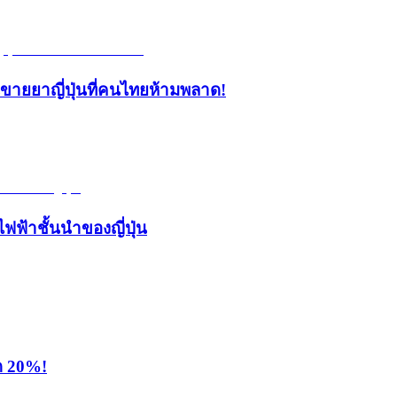
้านขายยาญี่ปุ่นที่คนไทยห้ามพลาด!
ไฟฟ้าชั้นนำของญี่ปุ่น
ุด 20%!