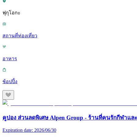
ฟุกุโอกะ
สถานที่ท่องเที่ยว
อาหาร
ช้อปปิ้ง
คูปอง ส่วนลดพิเศษ Alpen Group - ร้านที่คนรักกีฬา
Expiration date:
2026/06/30