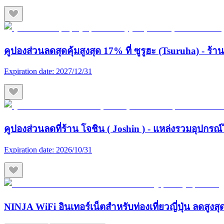
คูปองส่วนลดสุดคุ้มสูงสุด 17% ที่ ซูรูฮะ (Tsuruha) - ร
Expiration date:
2027/12/31
คูปองส่วนลดที่ร้าน โจชิน ( Joshin ) - แหล่งรวมอุปกรณ์
Expiration date:
2026/10/31
NINJA WiFi อินเทอร์เน็ตสำหรับท่องเที่ยวญี่ปุ่น ลดสูงส