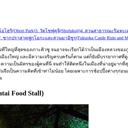
โอโฮริ(Ohori Park)
3. วัดโชฟุคุจิ(Shofukuji)
4. สวนสาธารณะริมทะเล
7. ซากปราสาทฟูกุโอกะและสวนมาอิซูรุ(Fukuoka Castle Ruin and Ma
เมืองที่ใหญ่ที่สุดของเกาะคิวชู จนอาจจะเรียกได้ว่าเป็นเมืองหลวงขอ
ป็นเมืองใหญ่ และมีความเจริญครบครันก็ตาม แต่ก็ยังมีบรรยากาศที่ด
เป็นมิตรของผู้คนที่นี่ จนทำให้ติดหนึ่งในเมืองที่น่าอยู่มากที่ส
ันจึงเป็นความคิดที่เข้าท่าไม่น้อย โดยเฉพาะการช้อปปิ้งต่างๆก่อน
มด
tai Food Stall)