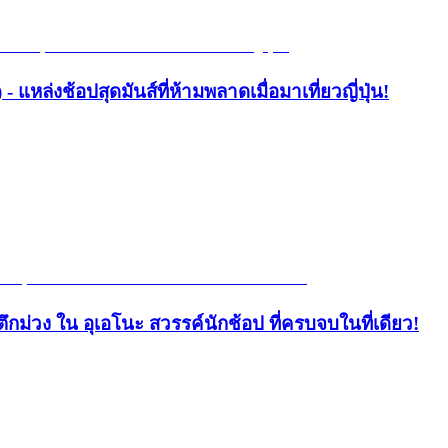
- แหล่งช้อปสุดมันส์ที่ห้ามพลาดเมื่อมาเที่ยวญี่ปุ่น!
ึกม่วง ใน อุเอโนะ สวรรค์นักช้อป ที่ครบจบในที่เดียว!