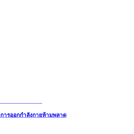
และการออกกำลังกายห้ามพลาด