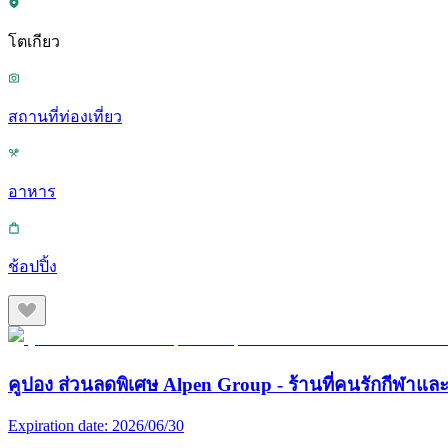
โตเกียว
สถานที่ท่องเที่ยว
อาหาร
ช้อปปิ้ง
คูปอง ส่วนลดพิเศษ Alpen Group - ร้านที่คนรักกีฬา
Expiration date:
2026/06/30