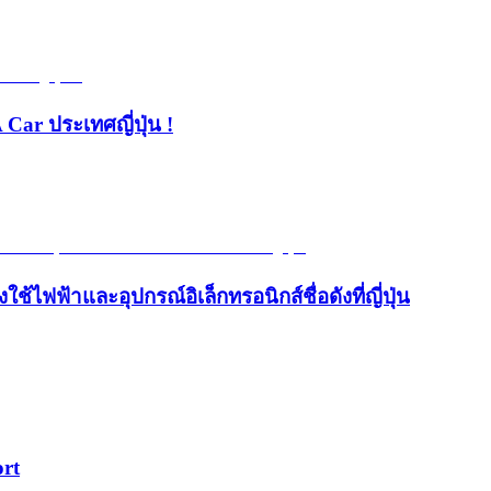
 Car ประเทศญี่ปุ่น !
้ไฟฟ้าและอุปกรณ์อิเล็กทรอนิกส์ชื่อดังที่ญี่ปุ่น
ort