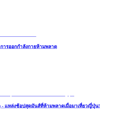
และการออกกำลังกายห้ามพลาด
- แหล่งช้อปสุดมันส์ที่ห้ามพลาดเมื่อมาเที่ยวญี่ปุ่น!