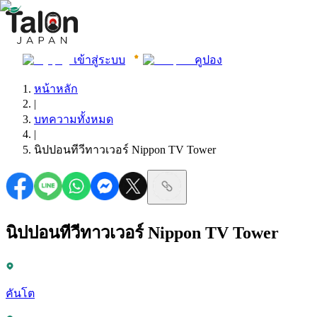
เข้าสู่ระบบ
คูปอง
หน้าหลัก
|
บทความทั้งหมด
|
นิปปอนทีวีทาวเวอร์ Nippon TV Tower
นิปปอนทีวีทาวเวอร์ Nippon TV Tower
คันโต