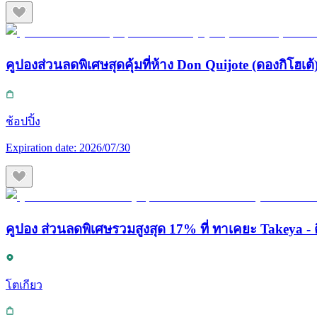
คูปองส่วนลดพิเศษสุดคุ้มที่ห้าง Don Quijote (ดองกิโฮเต้) 
ช้อปปิ้ง
Expiration date:
2026/07/30
คูปอง ส่วนลดพิเศษรวมสูงสุด 17% ที่ ทาเคยะ Takeya - ต
โตเกียว