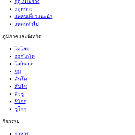
ฤดูใบไม้ร่วง
ฤดูหนาว
แพลนเที่ยวแนะนำ
แพลนทั่วไป
ภูมิภาคและจังหวัด
โทโฮคุ
ฮอกไกโด
โอกินาว่า
ชูบุ
คันโต
คันไซ
คิวชู
ชิโกกุ
ชูโกกุ
กิจกรรม
อาหาร