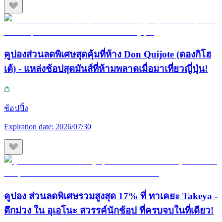
คูปองส่วนลดพิเศษสุดคุ้มที่ห้าง Don Quijote (ดองกิโฮ
เต้) - แหล่งช้อปสุดมันส์ที่ห้ามพลาดเมื่อมาเที่ยวญี่ปุ่น!
ช้อปปิ้ง
Expiration date:
2026/07/30
คูปอง ส่วนลดพิเศษรวมสูงสุด 17% ที่ ทาเคยะ Takeya -
ตึกม่วง ใน อุเอโนะ สวรรค์นักช้อป ที่ครบจบในที่เดียว!