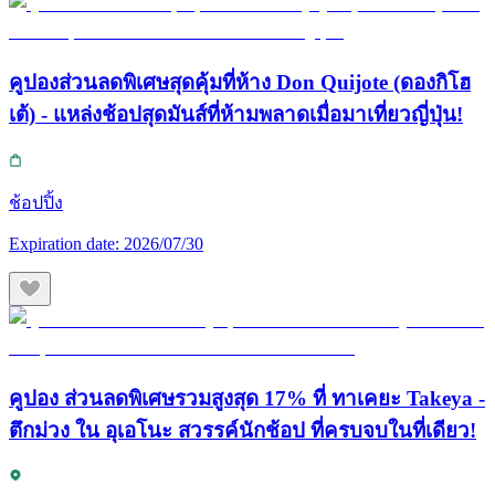
คูปองส่วนลดพิเศษสุดคุ้มที่ห้าง Don Quijote (ดองกิโฮ
เต้) - แหล่งช้อปสุดมันส์ที่ห้ามพลาดเมื่อมาเที่ยวญี่ปุ่น!
ช้อปปิ้ง
Expiration date:
2026/07/30
คูปอง ส่วนลดพิเศษรวมสูงสุด 17% ที่ ทาเคยะ Takeya -
ตึกม่วง ใน อุเอโนะ สวรรค์นักช้อป ที่ครบจบในที่เดียว!