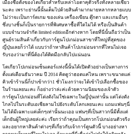
เมืองชื่อดังของโตเกียวสำหรับเหล่าโอตาคุตัวจริงทั้งหลายเชียว
นะคะ เพราะย่านนี้นั้นเต็มไปด้วยสินค้ามากมายหลากหลายแบบ
ไม่ว่าจะเป็นการ์ดเกม ของเล่น เครื่องเขียน ตุ๊กตา และเกมอื่นๆ
ซึ่งบางชิ้นก็เป็นรายการที่พิเศษหาซื้อที่ใดไม่ได้ หรือเป็นสินค้า
แบบจำนวนจำกัด limited editionอีกต่างหาก โดยที่นี่นั้นถือว่าเป็น
ศูนย์รวมสินค้าเกี่ยวกับการ์ตูนโปเกม่อนสาขาที่ใหญ่ที่สุดของ
ญี่ปุ่นเลยก็ว่าได้ แบบว่าถ้าหาสินค้าโปเกม่อนจากที่ไหนไม่เจอ
รับรองว่ามาที่นี่ต้องได้ติดมือกลับไปแน่นอน
โตเกียวโปเกม่อนเซ็นเตอร์แห่งนี้นั้นได้เปิดตัวอย่างเป็นทางการ
ตั้งแต่เดือนธันวาคม ปี 2014 คิดดูว่าฮอตแค่ไหน เพราะขนาดแค่
คิวเข้าร้านนี่ก็ปาเข้ากว่า1 ชั่วโมงกว่าจะได้เข้าไปเลือกซื้อของ
ในร้านเลยนะคะ ก็อย่างว่าล่ะค่ะด้วยความนิยมของเจ้าตัว
การ์ตูนโปเกม่อนที่โด่งดังไม่ใช่เฉพาะในญี่ปุ่นเท่านั้น แต่โด่งดัง
ไกลไปในระดับเอเชียลามไปยังระดับโลกเลยนะคะ แถมแฟนๆนี่
ไม่ได้มีเฉพาะแค่เด็กๆเท่านั้นนะเออ แฟนๆที่เป็นสาวกนี่มีตั้งแต่
เด็กยันผู้ใหญ่เลยล่ะค่ะ เรียกว่าถ้าคุณเป็นสกวกโปเกม่อนตัวจริง
และอยากหาสินค้าต่างๆที่เกี่ยวกับเจ้าการ์ตูนตัวนี้ บางอย่างหา