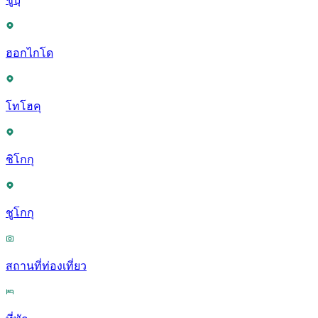
ฮอกไกโด
โทโฮคุ
ชิโกกุ
ชูโกกุ
สถานที่ท่องเที่ยว