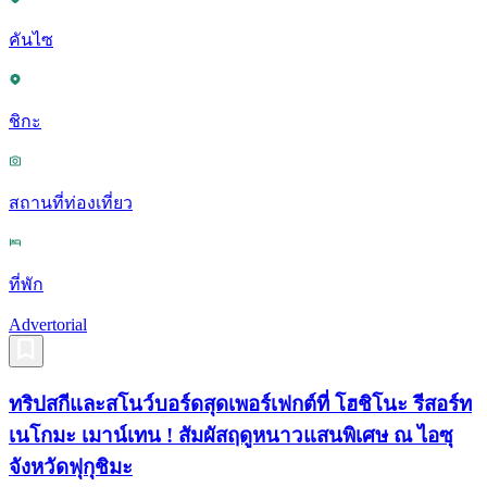
คันไซ
ชิกะ
สถานที่ท่องเที่ยว
ที่พัก
Advertorial
ทริปสกีและสโนว์บอร์ดสุดเพอร์เฟกต์ที่ โฮชิโนะ รีสอร์ท
เนโกมะ เมาน์เทน ! สัมผัสฤดูหนาวแสนพิเศษ ณ ไอซุ
จังหวัดฟุกุชิมะ