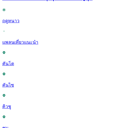
ฤดูหนาว
แพลนเที่ยวแนะนำ
คันโต
คันไซ
คิวชู
ชูบุ