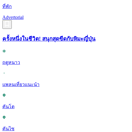
ที่พัก
Advertorial
ครั้งหนึ่งในชีวิต! สนุกสุดขีดกับหิมะญี่ปุ่น
ฤดูหนาว
แพลนเที่ยวแนะนำ
คันโต
คันไซ