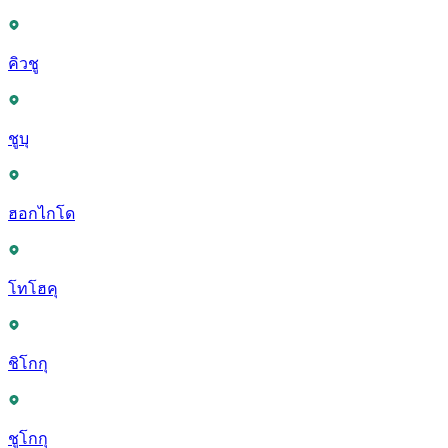
คิวชู
ชูบุ
ฮอกไกโด
โทโฮคุ
ชิโกกุ
ชูโกกุ