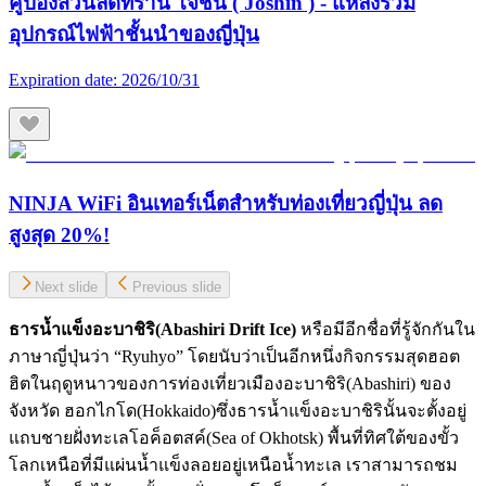
คูปองส่วนลดที่ร้าน โจชิน ( Joshin ) - แหล่งรวม
อุปกรณ์ไฟฟ้าชั้นนำของญี่ปุ่น
Expiration date:
2026/10/31
NINJA WiFi อินเทอร์เน็ตสำหรับท่องเที่ยวญี่ปุ่น ลด
สูงสุด 20%!
Next slide
Previous slide
ธารน้ำแข็งอะบาชิริ(Abashiri Drift Ice)
หรือมีอีกชื่อที่รู้จักกันใน
ภาษาญี่ปุ่นว่า “Ryuhyo” โดยนับว่าเป็นอีกหนึ่งกิจกรรมสุดฮอต
ฮิตในฤดูหนาวของการท่องเที่ยวเมืองอะบาชิริ(Abashiri) ของ
จังหวัด ฮอกไกโด(Hokkaido)ซึ่งธารน้ำแข็งอะบาชิรินั้นจะตั้งอยู่
แถบชายฝั่งทะเลโอค็อตสค์(Sea of Okhotsk) พื้นที่ทิศใต้ของขั้ว
โลกเหนือที่มีแผ่นน้ำแข็งลอยอยู่เหนือน้ำทะเล เราสามารถชม