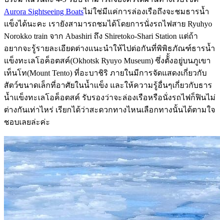
Aurora Sightseeing Boats
ไม่ใช่มีแค่การล่องเรือถึงจะชมธารน้ำ
แข็งได้นะคะ เรายังสามารถชมได้โดยการนั่งรถไฟสาย Ryuhyo
Norokko train จาก Abashiri ถึง Shiretoko-Shari Station แต่ถ้า
อยากจะรู้รายละเอียดต่างแนะนำให้ไปต่อกันที่พิพิธภัณฑ์ธารน้ำ
แข็งทะเลโอค็อตสค์(Okhotsk Ryuyo Museum) ซึ่งตัั้งอยู่บนภูเขา
เท็นโท(Mount Tento) ที่อะบาชิริ ภายในมีการจัดแสดงเกี่ยวกับ
สัตว์ขนาดเล็กที่อาศัยในน้ำแข็ง และให้ความรู้อื่นๆเกี่ยวกับธาร
น้ำแข็งทะเลโอค็อตสค์ รับรองว่าจะล่องเรือหรือนั่งรถไฟก็ฟินไม่
ต่างกันเท่าไหร่ เรียกได้ว่าสะดวกทางไหนเลือกทางนั้นได้ตามใจ
ชอบเลยล่ะค่ะ