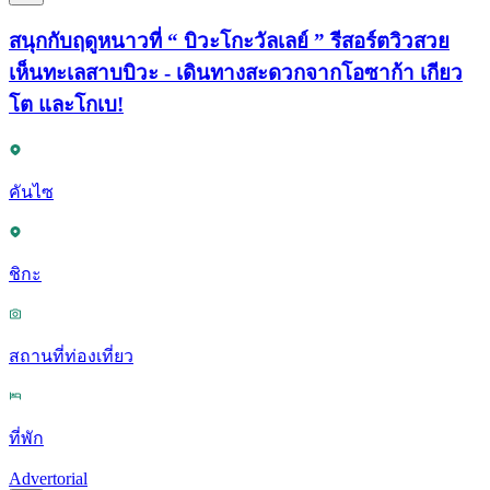
สนุกกับฤดูหนาวที่ “ บิวะโกะวัลเลย์ ” รีสอร์ตวิวสวย
เห็นทะเลสาบบิวะ - เดินทางสะดวกจากโอซาก้า เกียว
โต และโกเบ!
คันไซ
ชิกะ
สถานที่ท่องเที่ยว
ที่พัก
Advertorial