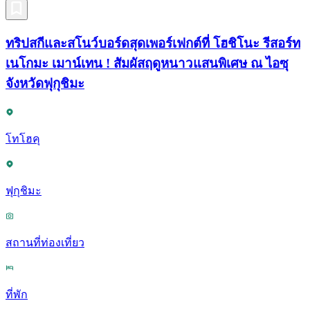
ทริปสกีและสโนว์บอร์ดสุดเพอร์เฟกต์ที่ โฮชิโนะ รีสอร์ท
เนโกมะ เมาน์เทน ! สัมผัสฤดูหนาวแสนพิเศษ ณ ไอซุ
จังหวัดฟุกุชิมะ
โทโฮคุ
ฟุกุชิมะ
สถานที่ท่องเที่ยว
ที่พัก