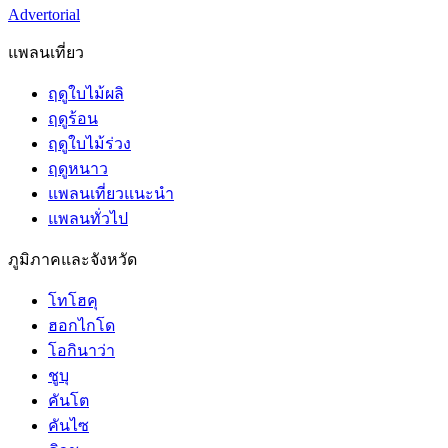
Advertorial
แพลนเที่ยว
ฤดูใบไม้ผลิ
ฤดูร้อน
ฤดูใบไม้ร่วง
ฤดูหนาว
แพลนเที่ยวแนะนำ
แพลนทั่วไป
ภูมิภาคและจังหวัด
โทโฮคุ
ฮอกไกโด
โอกินาว่า
ชูบุ
คันโต
คันไซ