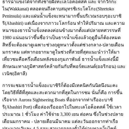
ธารน้ำแข็งได้จากทั้งชายฝั่งทะเลโอค็อตสค์ และ จากวักกะ
ไน(Wakkanai) ตลอดจนถึงคาบสมุทรชิเระโตโกะ(Shretoko
Peninsula) และแผ่นน้ำแข็งจะหนามากขึ้นบริเวณรอบๆอะบาชิ
ริ(Abashiri) แต่เนื่องจากภาวะโลกร้อน ทำให้ปริมาณ และความ
หนาของธารน้ำแข็งลดลงค่อนข้างมากตั้งแต่ปลายทศวรรษที่
1980 แน่นอนว่าขึ้นชื่อว่าเป็นธารน้ำแข็งแล้วฤดูอื่นก็ต้องหมด
สิทธิ์จะต้องมาดูเฉพาะช่วงฤดูหนาวตั้งแต่ช่วงกลาง-ปลายเดือน
มกราคม แต่หากอยากมาดูในช่วงที่สวยที่สุดแนะนำว่าให้มา
เที่ยวชมคือครึ่งเดือนหลังของกุมภาพันธ์ ธารน้ำแข็งแห่งนี้มี
ลักษณะทางภูมิศาสตร์คล้ายกันกับที่พอร์ตแลนด์(ออริกอน) และ
เวนิซ(อิตาลี)
การจะชมธารน้ำแข็งอะบาชิริก็ต้องมีเทคนิคกันนิดนึงนะคะ
โดยวิธีที่ดีที่สุดและสะดวกมากที่สุดในการชม นั่นก็คือ การขึ้น
เรือจาก Aurora Sightseeing Boats ที่ออกจากท่าเรืออะบาชิ
ริ(Abashiri Port) เพื่อล่องเรือออกไปในทะเลโอค็อตสค์ ใช้เวลา
ประมาณ 1 ชั่วโมง ค่าใช้จ่าย 3,300 เยน ต่อคน ซึ่งในช่วงปลาย
เดือนมกราคม - ปลายเดือนมีนาคม แต่ละวันออกจากท่าเรือ
ประมาณวันละ 4-5 รอบ สามารถจองตั๋วได้ผ่านทางเว็บไซต์