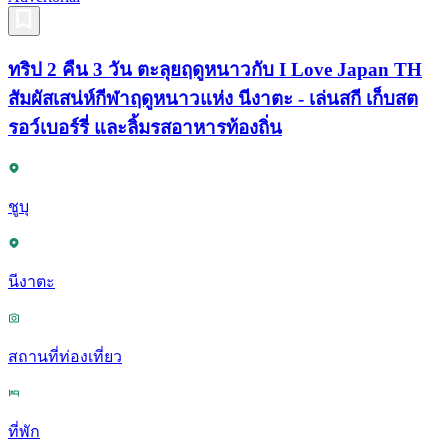
ทริป 2 คืน 3 วัน ตะลุยฤดูหนาวกับ I Love Japan TH
สัมผัสเสน่ห์กีฬาฤดูหนาวแห่ง นีงาตะ - เล่นสกี เก็บสต
รอว์เบอร์รี่ และลิ้มรสอาหารท้องถิ่น
ชูบุ
นีงาตะ
สถานที่ท่องเที่ยว
ที่พัก