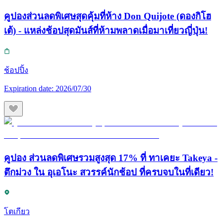
คูปองส่วนลดพิเศษสุดคุ้มที่ห้าง Don Quijote (ดองกิโฮ
เต้) - แหล่งช้อปสุดมันส์ที่ห้ามพลาดเมื่อมาเที่ยวญี่ปุ่น!
ช้อปปิ้ง
Expiration date:
2026/07/30
คูปอง ส่วนลดพิเศษรวมสูงสุด 17% ที่ ทาเคยะ Takeya -
ตึกม่วง ใน อุเอโนะ สวรรค์นักช้อป ที่ครบจบในที่เดียว!
โตเกียว