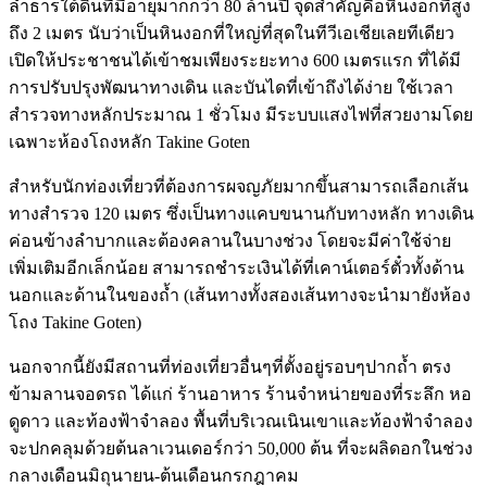
ลำธารใต้ดินที่มีอายุมากกว่า 80 ล้านปี จุดสำคัญคือหินงอกที่สูง
ถึง 2 เมตร นับว่าเป็นหินงอกที่ใหญ่ที่สุดในทีวีเอเชียเลยทีเดียว
เปิดให้ประชาชนได้เข้าชมเพียงระยะทาง 600 เมตรแรก ที่ได้มี
การปรับปรุงพัฒนาทางเดิน และบันไดที่เข้าถึงได้ง่าย ใช้เวลา
สำรวจทางหลักประมาณ 1 ชั่วโมง มีระบบแสงไฟที่สวยงามโดย
เฉพาะห้องโถงหลัก Takine Goten
สำหรับนักท่องเที่ยวที่ต้องการผจญภัยมากขึ้นสามารถเลือกเส้น
ทางสำรวจ 120 เมตร ซึ่งเป็นทางแคบขนานกับทางหลัก ทางเดิน
ค่อนข้างลำบากและต้องคลานในบางช่วง โดยจะมีค่าใช้จ่าย
เพิ่มเติมอีกเล็กน้อย สามารถชำระเงินได้ที่เคาน์เตอร์ตั๋วทั้งด้าน
นอกและด้านในของถ้ำ (เส้นทางทั้งสองเส้นทางจะนำมายังห้อง
โถง Takine Goten)
นอกจากนี้ยังมีสถานที่ท่องเที่ยวอื่นๆที่ตั้งอยู่รอบๆปากถ้ำ ตรง
ข้ามลานจอดรถ ได้แก่ ร้านอาหาร ร้านจำหน่ายของที่ระลึก หอ
ดูดาว และท้องฟ้าจำลอง พื้นที่บริเวณเนินเขาและท้องฟ้าจำลอง
จะปกคลุมด้วยต้นลาเวนเดอร์กว่า 50,000 ต้น ที่จะผลิดอกในช่วง
กลางเดือนมิถุนายน-ต้นเดือนกรกฎาคม