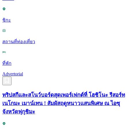
ชิกะ
สถานที่ท่องเที่ยว
ที่พัก
Advertorial
ทริปสกีและสโนว์บอร์ดสุดเพอร์เฟกต์ที่ โฮชิโนะ รีสอร์ท
เนโกมะ เมาน์เทน ! สัมผัสฤดูหนาวแสนพิเศษ ณ ไอซุ
จังหวัดฟุกุชิมะ