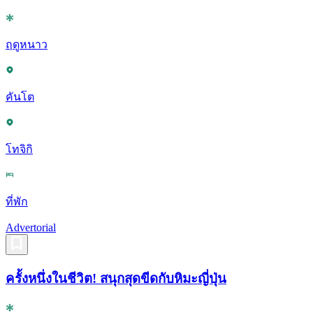
ฤดูหนาว
คันโต
โทจิกิ
ที่พัก
Advertorial
ครั้งหนึ่งในชีวิต! สนุกสุดขีดกับหิมะญี่ปุ่น