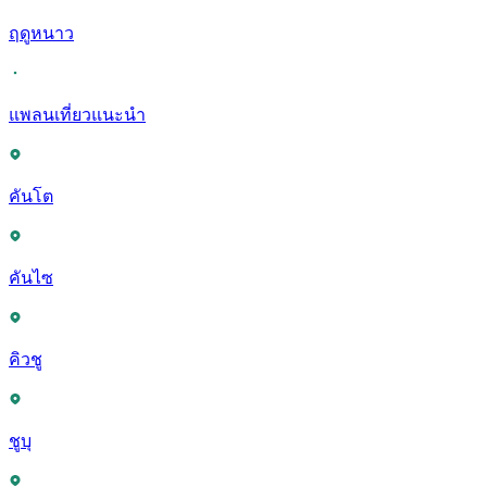
ฤดูหนาว
แพลนเที่ยวแนะนำ
คันโต
คันไซ
คิวชู
ชูบุ