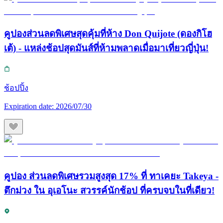
คูปองส่วนลดพิเศษสุดคุ้มที่ห้าง Don Quijote (ดองกิโฮ
เต้) - แหล่งช้อปสุดมันส์ที่ห้ามพลาดเมื่อมาเที่ยวญี่ปุ่น!
ช้อปปิ้ง
Expiration date:
2026/07/30
คูปอง ส่วนลดพิเศษรวมสูงสุด 17% ที่ ทาเคยะ Takeya -
ตึกม่วง ใน อุเอโนะ สวรรค์นักช้อป ที่ครบจบในที่เดียว!