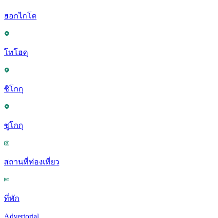
ฮอกไกโด
โทโฮคุ
ชิโกกุ
ชูโกกุ
สถานที่ท่องเที่ยว
ที่พัก
Advertorial