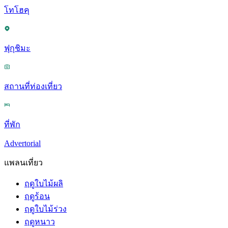
โทโฮคุ
ฟุกุชิมะ
สถานที่ท่องเที่ยว
ที่พัก
Advertorial
แพลนเที่ยว
ฤดูใบไม้ผลิ
ฤดูร้อน
ฤดูใบไม้ร่วง
ฤดูหนาว