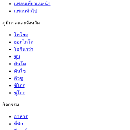
แพลนเที่ยวแนะนำ
แพลนทั่วไป
ภูมิภาคและจังหวัด
โทโฮคุ
ฮอกไกโด
โอกินาว่า
ชูบุ
คันโต
คันไซ
คิวชู
ชิโกกุ
ชูโกกุ
กิจกรรม
อาหาร
ที่พัก