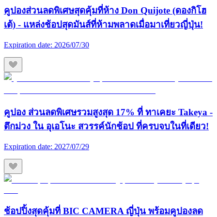
คูปองส่วนลดพิเศษสุดคุ้มที่ห้าง Don Quijote (ดองกิโฮ
เต้) - แหล่งช้อปสุดมันส์ที่ห้ามพลาดเมื่อมาเที่ยวญี่ปุ่น!
Expiration date:
2026/07/30
คูปอง ส่วนลดพิเศษรวมสูงสุด 17% ที่ ทาเคยะ Takeya -
ตึกม่วง ใน อุเอโนะ สวรรค์นักช้อป ที่ครบจบในที่เดียว!
Expiration date:
2027/07/29
ช้อปปิ้งสุดคุ้มที่ BIC CAMERA ญี่ปุ่น พร้อมคูปองลด