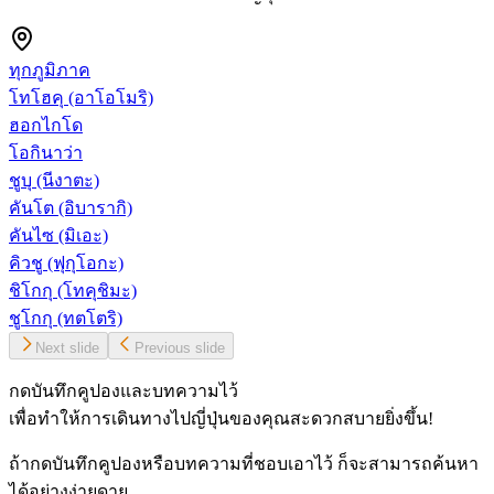
ทุกภูมิภาค
โทโฮคุ
(อาโอโมริ)
ฮอกไกโด
โอกินาว่า
ชูบุ
(นีงาตะ)
คันโต
(อิบารากิ)
คันไซ
(มิเอะ)
คิวชู
(ฟุกุโอกะ)
ชิโกกุ
(โทคุชิมะ)
ชูโกกุ
(ทตโตริ)
Next slide
Previous slide
กดบันทึกคูปองและบทความไว้
เพื่อทำให้การเดินทางไปญี่ปุ่นของคุณสะดวกสบายยิ่งขึ้น!
ถ้ากดบันทึกคูปองหรือบทความที่ชอบเอาไว้ ก็จะสามารถค้นหา
ได้อย่างง่ายดาย