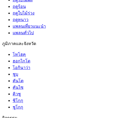
ฤดูร้อน
ฤดูใบไม้ร่วง
ฤดูหนาว
แพลนเที่ยวแนะนำ
แพลนทั่วไป
ภูมิภาคและจังหวัด
โทโฮคุ
ฮอกไกโด
โอกินาว่า
ชูบุ
คันโต
คันไซ
คิวชู
ชิโกกุ
ชูโกกุ
กิจกรรม