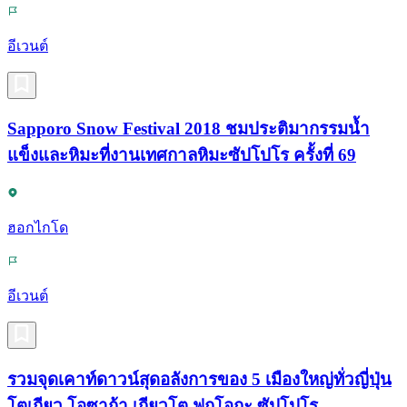
อีเวนต์
Sapporo Snow Festival 2018 ชมประติมากรรมน้ำ
แข็งและหิมะที่งานเทศกาลหิมะซัปโปโร ครั้งที่ 69
ฮอกไกโด
อีเวนต์
รวมจุดเคาท์ดาวน์สุดอลังการของ 5 เมืองใหญ่ทั่วญี่ปุ่น
โตเกียว โอซาก้า เกียวโต ฟูกุโอกะ ซัปโปโร