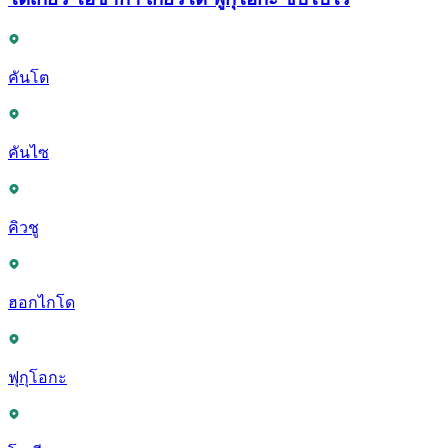
คันโต
คันไซ
คิวชู
ฮอกไกโด
ฟุกุโอกะ