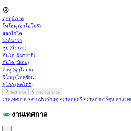
ทุกภูมิภาค
โทโฮคุ
(อาโอโมริ)
ฮอกไกโด
โอกินาว่า
ชูบุ
(นีงาตะ)
คันโต
(อิบารากิ)
คันไซ
(มิเอะ)
คิวชู
(ฟุกุโอกะ)
ชิโกกุ
(โทคุชิมะ)
ชูโกกุ
(ทตโตริ)
Next slide
Previous slide
งานเทศกาล
งานประจำฤดู
งานดนตรี
งานตัวการ์ตูน คาแรค
งานเทศกาล