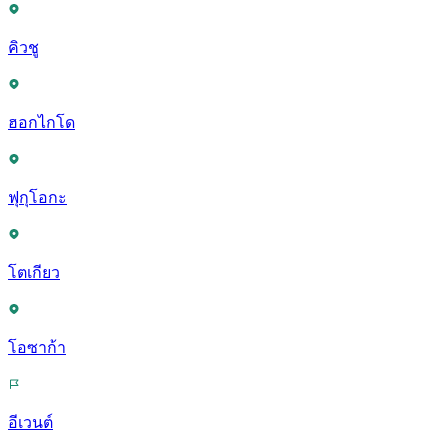
คิวชู
ฮอกไกโด
ฟุกุโอกะ
โตเกียว
โอซาก้า
อีเวนต์