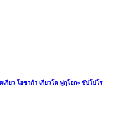
โตเกียว โอซาก้า เกียวโต ฟูกุโอกะ ซัปโปโร