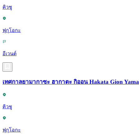
คิวชู
ฟุกุโอกะ
อีเวนต์
เทศกาลยามากาซะ ฮากาตะ กิออน Hakata Gion Yama
คิวชู
ฟุกุโอกะ