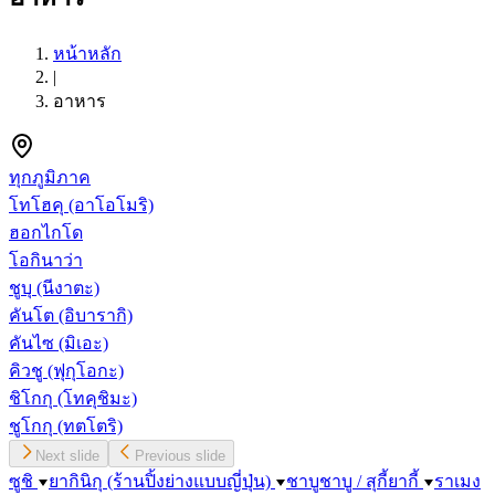
หน้าหลัก
|
อาหาร
ทุกภูมิภาค
โทโฮคุ
(อาโอโมริ)
ฮอกไกโด
โอกินาว่า
ชูบุ
(นีงาตะ)
คันโต
(อิบารากิ)
คันไซ
(มิเอะ)
คิวชู
(ฟุกุโอกะ)
ชิโกกุ
(โทคุชิมะ)
ชูโกกุ
(ทตโตริ)
Next slide
Previous slide
ซูชิ
ยากินิกุ (ร้านปิ้งย่างแบบญี่ปุ่น)
ชาบูชาบู / สุกี้ยากี้
ราเมง