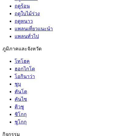
ฤดูร้อน
ฤดูใบไม้ร่วง
ฤดูหนาว
แพลนเที่ยวแนะนำ
แพลนทั่วไป
ภูมิภาคและจังหวัด
โทโฮคุ
ฮอกไกโด
โอกินาว่า
ชูบุ
คันโต
คันไซ
คิวชู
ชิโกกุ
ชูโกกุ
กิจกรรม