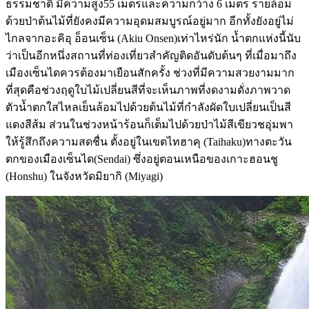
ธรรมชาติ มีความสูง55 เมตรและความกว้าง 6 เมตร รายล้อม
ด้วยป่าต้นไม้ที่ยังคงมีความอุดมสมบูรณ์อยู่มาก อีกทั้งยังอยู่ไม่
ไกลจากอะคิอุ อ็อนเซ็น (Akiu Onsen)เท่าไหร่นัก น้ำตกแห่งนี้นับ
ว่าเป็นอีกหนึ่งสถานที่ท่องเที่ยวสำคัญติดอันดับต้นๆ ที่เมื่อมาถึง
เมืองเซ็นไดควรต้องมาเยือนสักครั้ง ช่วงที่มีความสวยงามมาก
ที่สุดคือช่วงฤดูใบไม้เปลี่ยนสีที่จะเห็นภาพที่งดงามดั่งภาพวาด
ตัวน้ำตกใสไหลเย็นล้อมไปด้วยต้นไม้ที่กำลังผัดใบเปลี่ยนเป็นสี
แดงสีส้ม ส่วนในช่วงหน้าร้อนก็เต็มไปด้วยป่าไม้สีเขียวชอุ่มพา
ให้รู้สึกถึงความสดชื่น ตั้งอยู่ในเขตไทฮาคุ (Taihaku)ทางตะวัน
ตกของเมืองเซ็นได(Sendai) ซึ่งอยู่ตอนเหนือของเกาะฮอนชู
(Honshu) ในจังหวัดมิยากิ (Miyagi)