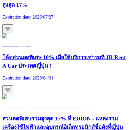
สูงสุด 17%
Expiration date:
2026/07/27
โค้ดส่วนลดพิเศษ 10% เมื่อใช้บริการเช่ารถที่ JR Rent
A Car ประเทศญี่ปุ่น !
Expiration date:
2026/04/01
ส่วนลดพิเศษรวมสูงสุด 17% ที่ EDION - แหล่งรวม
เครื่องใช้ไฟฟ้าและอุปกรณ์อิเล็กทรอนิกส์ชื่อดังที่ญี่ปุ่น