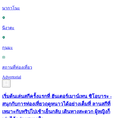
นากาโนะ
นีงาตะ
กุนมะ
สถานที่ท่องเที่ยว
Advertorial
เริ่มต้นเล่นสกีครั้งแรกที่ ฮันเตอร์เมาน์เทน ชิโอบาระ -
สนุกกับการท่องเที่ยวฤดูหนาวได้อย่างเต็มที่ ลานสกีที่
เหมาะกับทริปไปเช้าเย็นกลับ เดินทางสะดวก ผู้หญิงก็