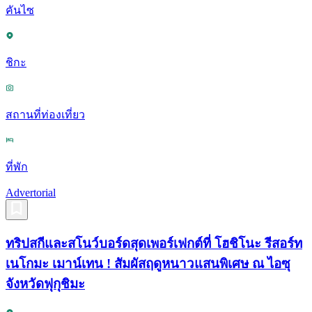
คันไซ
ชิกะ
สถานที่ท่องเที่ยว
ที่พัก
Advertorial
ทริปสกีและสโนว์บอร์ดสุดเพอร์เฟกต์ที่ โฮชิโนะ รีสอร์ท
เนโกมะ เมาน์เทน ! สัมผัสฤดูหนาวแสนพิเศษ ณ ไอซุ
จังหวัดฟุกุชิมะ