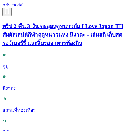
Advertorial
ทริป 2 คืน 3 วัน ตะลุยฤดูหนาวกับ I Love Japan TH
สัมผัสเสน่ห์กีฬาฤดูหนาวแห่ง นีงาตะ - เล่นสกี เก็บสต
รอว์เบอร์รี่ และลิ้มรสอาหารท้องถิ่น
ชูบุ
นีงาตะ
สถานที่ท่องเที่ยว