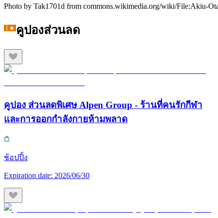
Photo by Tak1701d from commons.wikimedia.org/wiki/File:Akiu-Ot
คูปองส่วนลด
คูปอง ส่วนลดพิเศษ Alpen Group - ร้านที่คนรักกีฬา
และการออกกำลังกายห้ามพลาด
ช้อปปิ้ง
Expiration date:
2026/06/30