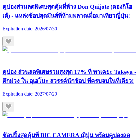
คูปองส่วนลดพิเศษสุดคุ้มที่ห้าง Don Quijote (ดองกิโฮ
เต้) - แหล่งช้อปสุดมันส์ที่ห้ามพลาดเมื่อมาเที่ยวญี่ปุ่น!
Expiration date:
2026/07/30
คูปอง ส่วนลดพิเศษรวมสูงสุด 17% ที่ ทาเคยะ Takeya -
ตึกม่วง ใน อุเอโนะ สวรรค์นักช้อป ที่ครบจบในที่เดียว!
Expiration date:
2027/07/29
ช้อปปิ้งสุดคุ้มที่ BIC CAMERA ญี่ปุ่น พร้อมคูปองลด