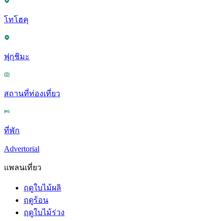
โทโฮคุ
ฟุกุชิมะ
สถานที่ท่องเที่ยว
ที่พัก
Advertorial
แพลนเที่ยว
ฤดูใบไม้ผลิ
ฤดูร้อน
ฤดูใบไม้ร่วง