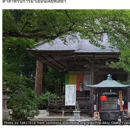
ค่าสำหรับการมาเยือนเลยทีเดียว