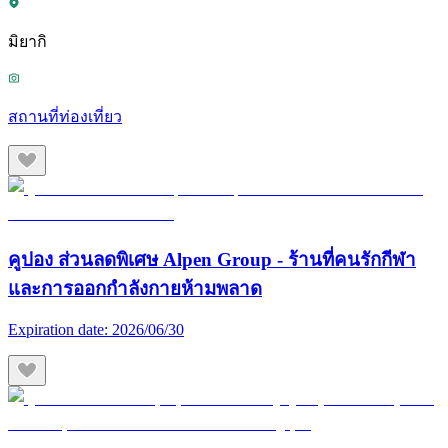
มิยากิ
สถานที่ท่องเที่ยว
คูปอง ส่วนลดพิเศษ Alpen Group - ร้านที่คนรักกีฬา
และการออกกำลังกายห้ามพลาด
Expiration date:
2026/06/30