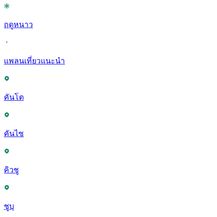
ฤดูหนาว
แพลนเที่ยวแนะนำ
คันโต
คันไซ
คิวชู
ชูบุ