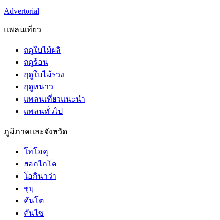
Advertorial
แพลนเที่ยว
ฤดูใบไม้ผลิ
ฤดูร้อน
ฤดูใบไม้ร่วง
ฤดูหนาว
แพลนเที่ยวแนะนำ
แพลนทั่วไป
ภูมิภาคและจังหวัด
โทโฮคุ
ฮอกไกโด
โอกินาว่า
ชูบุ
คันโต
คันไซ