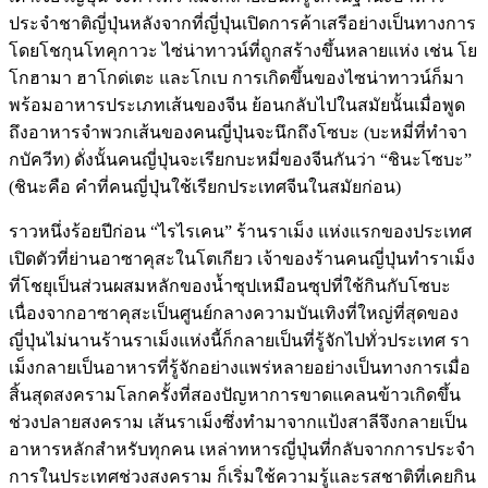
ประจำชาติญี่ปุ่นหลังจากที่ญี่ปุ่นเปิดการค้าเสรีอย่างเป็นทางการ
โดยโชกุนโทคุกาวะ ไซ่น่าทาวน์ที่ถูกสร้างขึ้นหลายแห่ง เช่น โย
โกฮามา ฮาโกด่เตะ และโกเบ การเกิดขึ้นของไซน่าทาวน์ก็มา
พร้อมอาหารประเภทเส้นของจีน ย้อนกลับไปในสมัยนั้นเมื่อพูด
ถึงอาหารจำพวกเส้นของคนญี่ปุ่นจะนึกถึงโซบะ (บะหมี่ที่ทำจา
กบัควีท) ดั่งนั้นคนญี่ปุ่นจะเรียกบะหมี่ของจีนกันว่า “ชินะโซบะ”
(ชินะคือ คำที่คนญี่ปุ่นใช้เรียกประเทศจีนในสมัยก่อน)
ราวหนึ่งร้อยปีก่อน “ไรไรเคน” ร้านราเม็ง แห่งแรกของประเทศ
เปิดตัวที่ย่านอาซาคุสะในโตเกียว เจ้าของร้านคนญี่ปุ่นทำราเม็ง
ที่โชยุเป็นส่วนผสมหลักของนํ้าซุปเหมือนซุปที่ใช้กินกับโซบะ
เนื่องจากอาซาคุสะเป็นศูนย์กลางความบันเทิงที่ใหญ่ที่สุดของ
ญี่ปุ่นไม่นานร้านราเม็งแห่งนี้ก็กลายเป็นที่รู้จักไปทั่วประเทศ รา
เม็งกลายเป็นอาหารที่รู้จักอย่างแพร่หลายอย่างเป็นทางการเมื่อ
สิ้นสุดสงครามโลกครั้งที่สองปัญหาการขาดแคลนข้าวเกิดขึ้น
ช่วงปลายสงคราม เส้นราเม็งซึ่งทำมาจากแป้งสาลีจึงกลายเป็น
อาหารหลักสำหรับทุกคน เหล่าทหารญี่ปุ่นที่กลับจากการประจำ
การในประเทศช่วงสงคราม ก็เริ่มใช้ความรู้และรสชาติที่เคยกิน