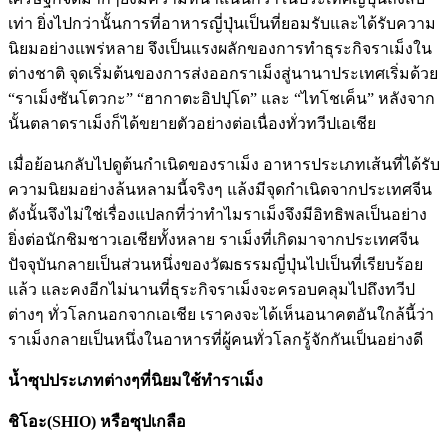
เท่า ยิ่งไปกว่านั้นการที่อาหารญี่ปุ่นเป็นที่ยอมรับและได้รับความ
นิยมอย่างแพร่หลาย จึงเป็นแรงผลักของการทำธุระกิจราเม็งใน
ต่างชาติ จุดเริ่มต้นของการส่งออกราเม็งสู่นานาประเทศเริ่มด้วย
“ราเม็งซันโตวกะ” “ฮากาตะอิปปุโด” และ “ไทโชเค็น” หลังจาก
นั้นตลาดราเม็งก็ได้ขยายตัวอย่างต่อเนื่องทั่วทวีปเอเชีย
เมื่อย้อนกลับไปดูต้นกำเนิดของราเม็ง อาหารประเภทเส้นที่ได้รับ
ความนิยมอย่างล้นหลามนี้จริงๆ แล้งมีจุดกำเนิดจากประเทศจีน
ดังนั้นจึงไม่ใช่เรื่องแปลกที่ว่าทำไมราเม็งจึงมีอิทธิพลเป็นอย่าง
ยิ่งต่อนักชิมชาวเอเชียทั้งหลาย ราเม็งที่เกิดมาจากประเทศจีน
ปัจจุบันกลายเป็นส่วนหนึ่งของวัฒธรรมญี่ปุ่นไปเป็นที่เรียบร้อย
แล้ว และคงอีกไม่นานที่ธุระกิจราเม็งจะครอบคลุมไปถึงทวีป
ต่างๆ ทั่วโลกนอกจากเอเชีย เราคงจะได้เห็นอนาคตอันใกล้นี้ว่า
ราเม็งกลายเป็นหนึ่งในอาหารที่ผู้คนทั่วโลกรู้จักกันเป็นอย่างดี
น้ำซุปประเภทต่างๆที่นิยมใช้ทำราเม็ง
ชิโอะ(SHIO) หรือซุปเกลือ