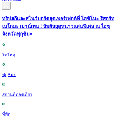
ทริปสกีและสโนว์บอร์ดสุดเพอร์เฟกต์ที่ โฮชิโนะ รีสอร์ท
เนโกมะ เมาน์เทน ! สัมผัสฤดูหนาวแสนพิเศษ ณ ไอซุ
จังหวัดฟุกุชิมะ
โทโฮคุ
ฟุกุชิมะ
สถานที่ท่องเที่ยว
ที่พัก