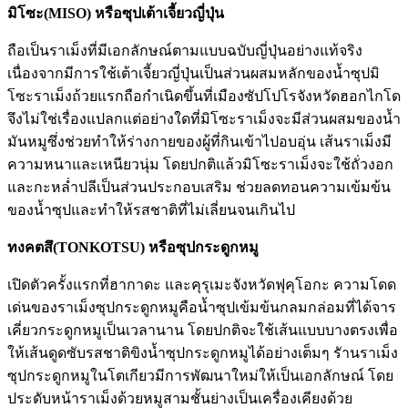
มิโซะ(MISO) หรือซุปเต้าเจี้ยวญี่ปุ่น
ถือเป็นราเม็งที่มีเอกลักษณ์ตามแบบฉบับญี่ปุ่นอย่างแท้จริง
เนื่องจากมีการใช้เต้าเจี้ยวญี่ปุ่นเป็นส่วนผสมหลักของนํ้าซุปมิ
โซะราเม็งถ้วยแรกถือกำเนิดขึ้นที่เมืองซัปโปโรจังหวัดฮอกไกโด
จึงไม่ใช่เรื่องแปลกแต่อย่างใดที่มิโซะราเม็งจะมีส่วนผสมของนํ้า
มันหมูซึ่งช่วยทำให้ร่างกายของผู้ที่กินเข้าไปอบอุ่น เส้นราเม็งมี
ความหนาและเหนียวนุ่ม โดยปกติแล้วมิโซะราเม็งจะใช้ถั่วงอก
และกะหลํ่าปลีเป็นส่วนประกอบเสริม ช่วยลดทอนความเข้มข้น
ของนํ้าซุปและทำให้รสชาติที่ไม่เลี่ยนจนเกินไป
ทงคตสึ(TONKOTSU) หรือซุปกระดูกหมู
เปิดตัวครั้งแรกที่ฮากาดะ และคุรุเมะจังหวัดฟุคุโอกะ ความโดด
เด่นของราเม็งซุปกระดูกหมูคือนํ้าซุปเข้มข้นกลมกล่อมที่ได้จาร
เคี่ยวกระดูกหมูเป็นเวลานาน โดยปกติจะใช้เส้นแบบบางตรงเพื่อ
ให้เส้นดูดซับรสชาติขิงนํ้าซุปกระดูกหมูได้อย่างเต็มๆ รัานราเม็ง
ซุปกระดูกหมูในโตเกียวมีการพัฒนาใหม่ให้เป็นเอกลักษณ์ โดย
ประดับหน้าราเม็งด้วยหมูสามชั้นย่างเป็นเครื่องเคียงด้วย