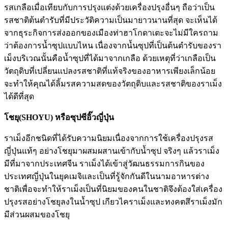
รสเกลือเมื่อเทียบกับการปรุงแต่งด้วยเครื่องปรุงอื่นๆ ถือว่าเป็น
รสชาติต้นตำรับที่มีประวัติความเป็นมายาวนานที่สุด จะเห็นได้
จากธุระกิจการส่งออกของเมืองท่าฮาโกดาเตะจะไม่มีใครถาม
ว่าต้องการนํ้าซุปแบบไหน เนื่องจากนํ้นซุปที่เป็นต้นตำรับของรา
เม็งบริเวณนั้นคือนํ้าซุปที่ได้มาจากเกลือ ด้วยเหตุที่ว่าเกลือเป็น
วัตถุดิบที่เปลี่ยนเเปลงรสชาติที่แท้จริงของอาหารเพียงเล็กน้อย
จะทำให้คุณได้ลิ้มรสความสดของวัตถุดิบและรสชาติของราเม็ง
ได้ดีที่สุด
โชยุ(SHOYU) หรือซุปซีอิ๊วญี่ปุ่น
ราเม็งอีกชนิดที่ได้รับความนิยมเนื่องจากการใช้เครื่องปรุงรส
ญี่ปุ่นแท้ๆ อย่างโชยุมาผสมผสานเข้ากับนํ้าซุป จริงๆ แล้วราเม็ง
มีที่มาจากประเทศจีน ราเม็งได้เข้าสู่วัฒนธรรมการกินของ
ประเทศญี่ปุ่นในยุคเมจิและเป็นที่รู้จักกันดีในนามอาหารต่าง
ชาติเพื่อจะทำให้ราเม็งเป็นที่นิยมของคนในชาติจึงต้องใส่เครื่อง
ปรุงรสอย่างโชยุลงในนํ้าซุป เกียวไคราเม็งและทงคตสึราเม็งมัก
มีส่วนผสมของโชยุ