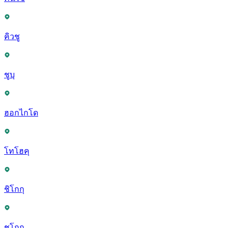
คิวชู
ชูบุ
ฮอกไกโด
โทโฮคุ
ชิโกกุ
ชูโกกุ