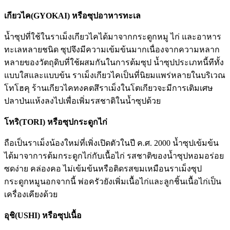
เกียวไค(GYOKAI) หรือซุปอาหารทะเล
นํ้าซุปที่ใช้ในราเม็งเกียวไคได้มาจากกระดูกหมู ไก่ และอาหาร
ทะเลหลายชนิด ซุปจึงมีความเข้มข้นมากเนื่องจากความหลาก
หลายของวัตถุดิบที่ใช้ผสมกันในการต้มซุป นํ้าซุปประเภทนี้ทีทั้ง
แบบใสและแบบข้น ราเม็งเกียวไคเป็นที่นิยมแพร่หลายในบริเวณ
โทโฮคุ ร้านเกียวไคทงคตสึราเม็งในโตเกียวจะมีการเติมเศษ
ปลาป่นแห้งลงไปเพื่อเพิ่มรสชาติในนํ้าซุปด้วย
โทริ(TORI) หรือซุปกระดูกไก่
ถือเป็นราเม็งน้องใหม่ที่เพิ่งเปิดตัวในปี ค.ศ. 2000 นํ้าซุปเข้มข้น
ได้มาจาการต้มกระดูกไก่กับเนื้อไก่ รสชาติของนํ้าซุปหอมอร่อย
ซดง่าย คล่องคอ ไม่เข้มข้นหรือติดรสขมเหมือนราเม็งซุป
กระดูกหมูนอกจากนี้ พ่อครัวยังเพิ่มเนื้อไก่และลูกชิ้นเนื้อไก่เป็น
เครื่องเคียงด้วย
อุชิ(USHI) หรือซุปเนื้อ