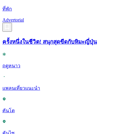
ที่พัก
Advertorial
ครั้งหนึ่งในชีวิต! สนุกสุดขีดกับหิมะญี่ปุ่น
ฤดูหนาว
แพลนเที่ยวแนะนำ
คันโต
คันไซ