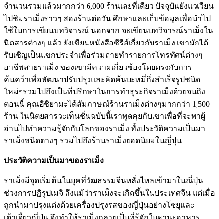
จำนวนรวมแล้วมากกว่า 6,000 ร้านเลยที่เดียว ปัจจุบันยังแวเวียน
ไปชิมราเม็งราวๆ สองร้านต่อวัน ศึกษาและเก็บข้อมูลเพื่อนำไป
ใช้ในการเขียนบทวิจารณ์ นอกจาก จะเขียนบทวิจารณ์ราเม็งใน
นิตสารต่างๆ แล้ว ยังเขียนหนังสือซีรีส์เกี่ยวกับราเม็ง เขามักได้
รับเชิญเป็นแขกประจำเพื่อร่วมถ่ายทำรายการโทรทัศน์ต่างๆ
อาชีพสายราเม็ง ของเขามีความเกี่ยวข้องโดยตรงกับการ
ค้นคว้าเพื่อพัฒนาปรับปรุงและคิดค้นบะหมี่กึ่งสำเร็จรูปชนิด
ใหม่ๆรวมไปถึงเป็นที่ปรึกษาในการทำธุระกิจราเม็งด้วยจนถึง
ตอนนี้ คุณอิชิยามะได้สัมภาษณ์ร้านราเม็งต่างๆมากกว่า 1,500
ร้าน ในนิตยสารวะเท็นชั่นฉบับนี้เราพูดคุยกับเขาเพื่อที่จะพาผู้
อ่านไปทำความรู้จักกับโลกของราเม็ง ทั้งประวัติความเป็นมา
ราเม็งชนิดต่างๆ รวมไปถึงร้านราเม็งยอดนิยมในญี่ปุ่น
ประวัติความเป็นมาของราเม็ง
ราเม็งมีจุดเริ่มต้นในยุคที่วัฒธรรมจีนหลั่งไหลเข้ามาในณี่ปุ่น
ช่วงการปฏิรูปเมจิ ถึงแม้ว่าราเม็งจะเกิดขึ้นในประเทศจีน แต่เมื่อ
ถูกนำมาปรุงแต่งด้วยเครื่องปรุงรสของญี่ปุ่นอย่างโซยุและ
เต้าเจี้ยวญี่ปุ่น จึงทำให้ราเม็งกลายเป็นที่รู้จักในฐานะอาหาร