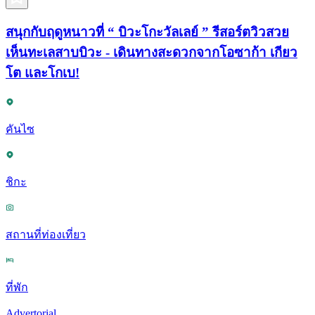
สนุกกับฤดูหนาวที่ “ บิวะโกะวัลเลย์ ” รีสอร์ตวิวสวย
เห็นทะเลสาบบิวะ - เดินทางสะดวกจากโอซาก้า เกียว
โต และโกเบ!
คันไซ
ชิกะ
สถานที่ท่องเที่ยว
ที่พัก
Advertorial