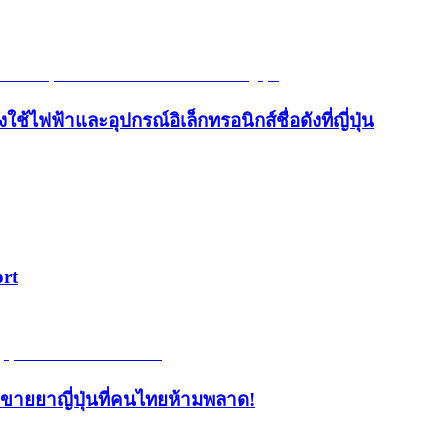
้ไฟฟ้าและอุปกรณ์อิเล็กทรอนิกส์ชื่อดังที่ญี่ปุ่น
ort
้านขายยาญี่ปุ่นที่คนไทยห้ามพลาด!