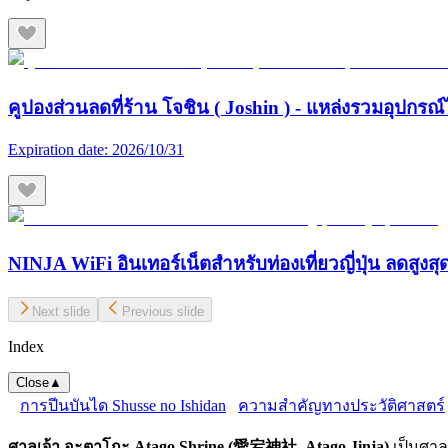
คูปองส่วนลดที่ร้าน โจชิน ( Joshin ) - แหล่งรวมอุปกรณ์
Expiration date:
2026/10/31
NINJA WiFi อินเทอร์เน็ตสำหรับท่องเที่ยวญี่ปุ่น ลดสูงส
Next slide
Previous slide
Index
Close
▲
การปีนบันได Shusse no Ishidan
ความสำคัญทางประวัติศาสตร์
ศาลเจ้า อะตาโกะ Atago Shrine (愛宕神社, Atago Jinja)
เป็นศาลเ