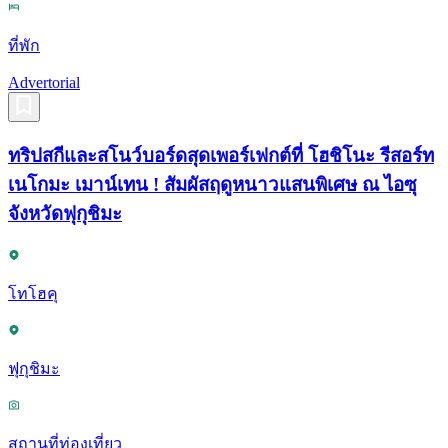
ที่พัก
Advertorial
ทริปสกีและสโนว์บอร์ดสุดเพอร์เฟกต์ที่ โฮชิโนะ รีสอร์ท
เนโกมะ เมาน์เทน ! สัมผัสฤดูหนาวแสนพิเศษ ณ ไอซุ
จังหวัดฟุกุชิมะ
โทโฮคุ
ฟุกุชิมะ
สถานที่ท่องเที่ยว