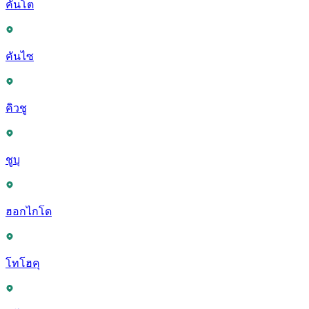
คันโต
คันไซ
คิวชู
ชูบุ
ฮอกไกโด
โทโฮคุ