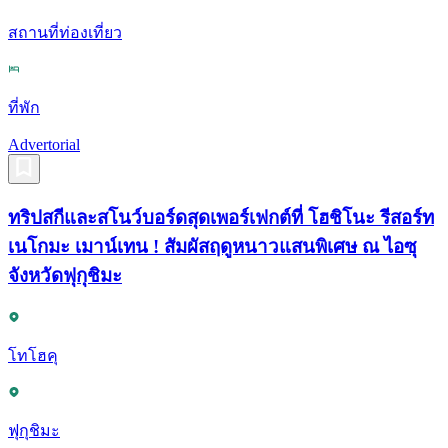
สถานที่ท่องเที่ยว
ที่พัก
Advertorial
ทริปสกีและสโนว์บอร์ดสุดเพอร์เฟกต์ที่ โฮชิโนะ รีสอร์ท
เนโกมะ เมาน์เทน ! สัมผัสฤดูหนาวแสนพิเศษ ณ ไอซุ
จังหวัดฟุกุชิมะ
โทโฮคุ
ฟุกุชิมะ