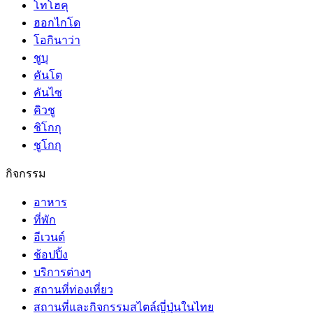
โทโฮคุ
ฮอกไกโด
โอกินาว่า
ชูบุ
คันโต
คันไซ
คิวชู
ชิโกกุ
ชูโกกุ
กิจกรรม
อาหาร
ที่พัก
อีเวนต์
ช้อปปิ้ง
บริการต่างๆ
สถานที่ท่องเที่ยว
สถานที่และกิจกรรมสไตล์ญี่ปุ่นในไทย