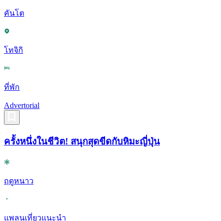
คันโต
โทจิกิ
ที่พัก
Advertorial
ครั้งหนึ่งในชีวิต! สนุกสุดขีดกับหิมะญี่ปุ่น
ฤดูหนาว
แพลนเที่ยวแนะนำ