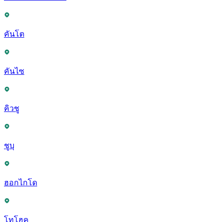
คันโต
คันไซ
คิวชู
ชูบุ
ฮอกไกโด
โทโฮคุ