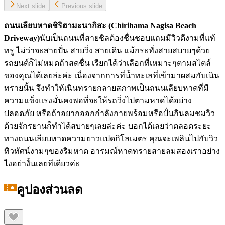
Next slide
Previous slide
ถนนเลียบหาดชิริฮามะนากิสะ (
Chirihama Nagisa Beach
Driveway)
นับเป็นถนนที่สายชิลต้องชื่นชอบแถมมีวิวดีงามที่แท้
ทรู ไม่ว่าจะสายปั่น สายวิ่ง สายเดิน แม้กระทั่งสายสบายๆด้วย
รถยนต์ก็ไม่หมดถ้าสดชื่น เรียกได้ว่าเลือกที่เหมาะๆตามสไตล์
ของคุณได้เลยล่ะค่ะ เนื่องจากการที่นํ้าทะเลที่เข้ามาผสมกับเนิน
ทรายนั้น จึงทำให้เนินทรายกลายสภาพเป็นถนนเลียบหาดที่มี
ความแข็งแรงมั่นคงพอที่จะให้รถวิ่งไปตามหาดได้อย่าง
ปลอดภัย หรือถ้าอยากออกกำลังกายพร้อมหรือปั่นกินลมชมวิว
ด้วยจักรยานก็ทำได้สบายๆเลยล่ะค่ะ บอกได้เลยว่าตลอดระยะ
ทางถนนเลียบหาดความยาวแปดกิโลเมตร คุณจะเพลินไปกับวิว
ทิวทัศน์งามๆของริมหาด อารมณ์หาดทรายสายลมสองเราอย่าง
ไงอย่างั้นเลยทีเดียวค่ะ
คูปองส่วนลด