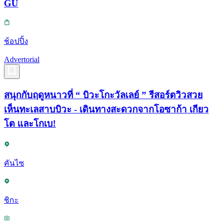
GU
ช้อปปิ้ง
Advertorial
สนุกกับฤดูหนาวที่ “ บิวะโกะวัลเลย์ ” รีสอร์ตวิวสวย
เห็นทะเลสาบบิวะ - เดินทางสะดวกจากโอซาก้า เกียว
โต และโกเบ!
คันไซ
ชิกะ