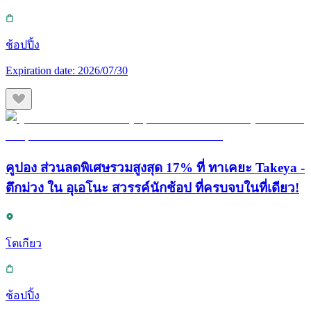
ช้อปปิ้ง
Expiration date:
2026/07/30
คูปอง ส่วนลดพิเศษรวมสูงสุด 17% ที่ ทาเคยะ Takeya -
ตึกม่วง ใน อุเอโนะ สวรรค์นักช้อป ที่ครบจบในที่เดียว!
โตเกียว
ช้อปปิ้ง