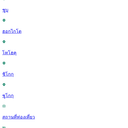
ชูบุ
ฮอกไกโด
โทโฮคุ
ชิโกกุ
ชูโกกุ
สถานที่ท่องเที่ยว