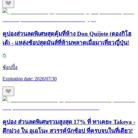
คูปองส่วนลดพิเศษสุดคุ้มที่ห้าง Don Quijote (ดองกิโฮ
เต้) - แหล่งช้อปสุดมันส์ที่ห้ามพลาดเมื่อมาเที่ยวญี่ปุ่น!
ช้อปปิ้ง
Expiration date:
2026/07/30
คูปอง ส่วนลดพิเศษรวมสูงสุด 17% ที่ ทาเคยะ Takeya -
ตึกม่วง ใน อุเอโนะ สวรรค์นักช้อป ที่ครบจบในที่เดียว!