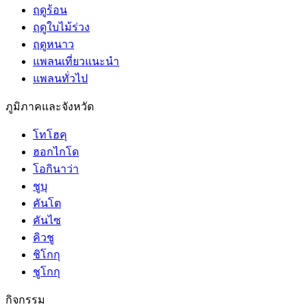
ฤดูร้อน
ฤดูใบไม้ร่วง
ฤดูหนาว
แพลนเที่ยวแนะนำ
แพลนทั่วไป
ภูมิภาคและจังหวัด
โทโฮคุ
ฮอกไกโด
โอกินาว่า
ชูบุ
คันโต
คันไซ
คิวชู
ชิโกกุ
ชูโกกุ
กิจกรรม