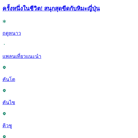
ครั้งหนึ่งในชีวิต! สนุกสุดขีดกับหิมะญี่ปุ่น
ฤดูหนาว
แพลนเที่ยวแนะนำ
คันโต
คันไซ
คิวชู