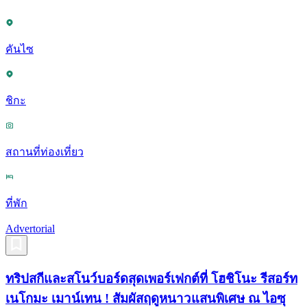
คันไซ
ชิกะ
สถานที่ท่องเที่ยว
ที่พัก
Advertorial
ทริปสกีและสโนว์บอร์ดสุดเพอร์เฟกต์ที่ โฮชิโนะ รีสอร์ท
เนโกมะ เมาน์เทน ! สัมผัสฤดูหนาวแสนพิเศษ ณ ไอซุ