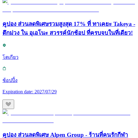
คูปอง ส่วนลดพิเศษรวมสูงสุด 17% ที่ ทาเคยะ Takeya -
ตึกม่วง ใน อุเอโนะ สวรรค์นักช้อป ที่ครบจบในที่เดียว!
โตเกียว
ช้อปปิ้ง
Expiration date:
2027/07/29
คูปอง ส่วนลดพิเศษ Alpen Group - ร้านที่คนรักกีฬา