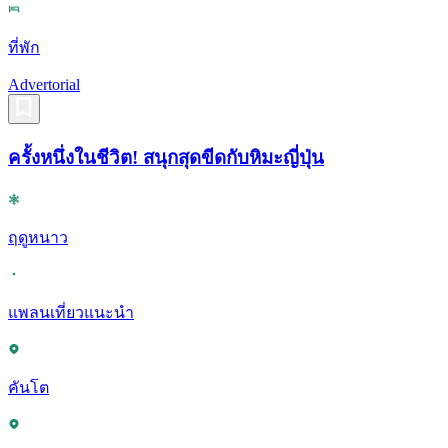
ที่พัก
Advertorial
ครั้งหนึ่งในชีวิต! สนุกสุดขีดกับหิมะญี่ปุ่น
ฤดูหนาว
แพลนเที่ยวแนะนำ
คันโต