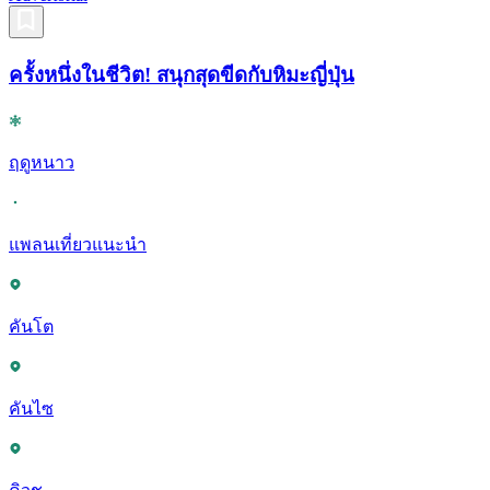
ครั้งหนึ่งในชีวิต! สนุกสุดขีดกับหิมะญี่ปุ่น
ฤดูหนาว
แพลนเที่ยวแนะนำ
คันโต
คันไซ