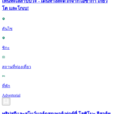
เห็นทะเลสาบบิวะ - เดินทางสะดวกจากโอซาก้า เกียว
โต และโกเบ!
คันไซ
ชิกะ
สถานที่ท่องเที่ยว
ที่พัก
Advertorial
ทริปสกีและสโนว์บอร์ดสุดเพอร์เฟกต์ที่ โฮชิโนะ รีสอร์ท