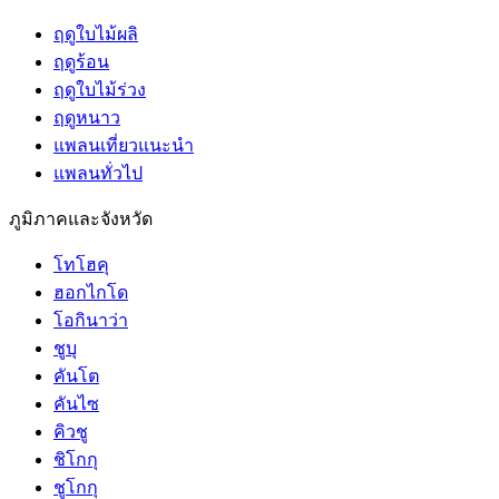
ฤดูใบไม้ผลิ
ฤดูร้อน
ฤดูใบไม้ร่วง
ฤดูหนาว
แพลนเที่ยวแนะนำ
แพลนทั่วไป
ภูมิภาคและจังหวัด
โทโฮคุ
ฮอกไกโด
โอกินาว่า
ชูบุ
คันโต
คันไซ
คิวชู
ชิโกกุ
ชูโกกุ