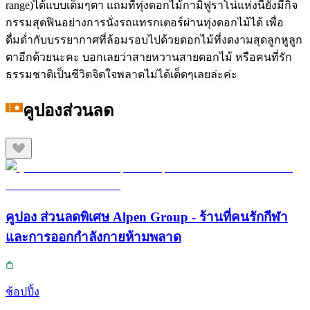
range)ได้แบบเต็มๆตา แถมที่ทุ่งดอกไม้กามิฟูราโน่แห่งนี้ยังมีกิจ
กรรมสุดฟินอย่างการนั่งรถแทรกเตอร์ผ่านทุ่งดอกไม้ได้ เพื่อ
ดื่มด่ำกับบรรยากาศที่ล้อมรอบไปด้วยดอกไม้ที่งดงามสุดลูกหูลูก
ตาอีกด้วยนะคะ บอกเลยว่าสายหวานสายดอกไม้ หรือคนที่รัก
ธรรมชาติเป็นชีวิตจิตใจพลาดไม่ได้เด็ดๆเลยล่ะค่ะ
คูปองส่วนลด
คูปอง ส่วนลดพิเศษ Alpen Group - ร้านที่คนรักกีฬา
และการออกกำลังกายห้ามพลาด
ช้อปปิ้ง