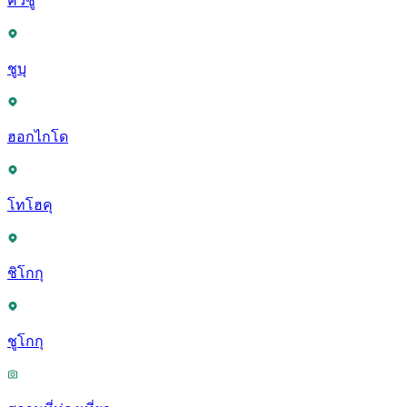
คิวชู
ชูบุ
ฮอกไกโด
โทโฮคุ
ชิโกกุ
ชูโกกุ