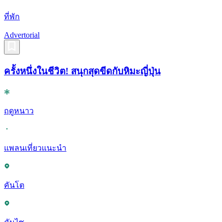
ที่พัก
Advertorial
ครั้งหนึ่งในชีวิต! สนุกสุดขีดกับหิมะญี่ปุ่น
ฤดูหนาว
แพลนเที่ยวแนะนำ
คันโต