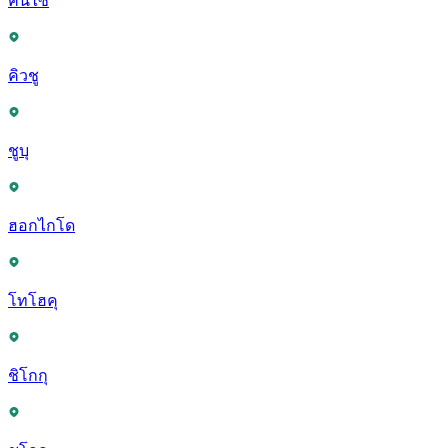
คันไซ
คิวชู
ชูบุ
ฮอกไกโด
โทโฮคุ
ชิโกกุ