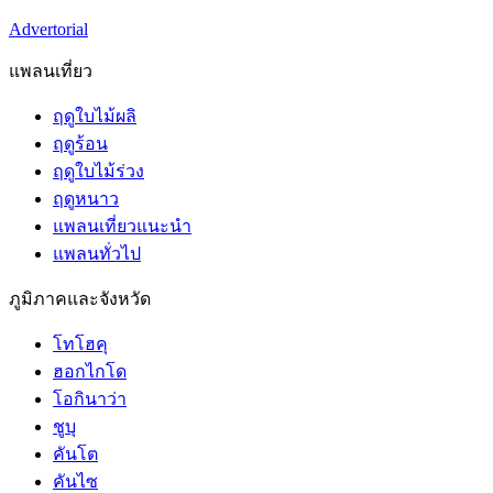
Advertorial
แพลนเที่ยว
ฤดูใบไม้ผลิ
ฤดูร้อน
ฤดูใบไม้ร่วง
ฤดูหนาว
แพลนเที่ยวแนะนำ
แพลนทั่วไป
ภูมิภาคและจังหวัด
โทโฮคุ
ฮอกไกโด
โอกินาว่า
ชูบุ
คันโต
คันไซ