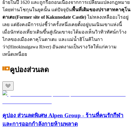
ย้ายในปี 1620 และถูกรื้อถอนเนื่องจากการเปลี่ยนแปลงกฎหมาย
โดยท่านโชกุนในยุคนั้น แต่ปัจจุบัน
พื้นที่เดิมของปราสาทคาคุโน
ดาเตะ(Former site of Kakunodate Castle)
ไม่หลงเหลืออะไรอยู่
เลย แต่ยังคงมีการบ่งชี้ว่าครั้งหนึ่งเคยตั้งอยู่บนเนินเขาแห่งนี้
เมื่อนักท่องเที่ยวเดินขึ้นสู่เนินเขาจะได้มองเห็นวิวทิวทัศน์กว้าง
ไกลของเมืองคาคุโนดาเตะ และแม่น้ำฮิโนคิไนกา
ว่า(Hinokinaigawa River) อันงดงามเป็นรางวัลให้แก่ความ
เหน็ดเหนื่อย
คูปองส่วนลด
คูปอง ส่วนลดพิเศษ Alpen Group - ร้านที่คนรักกีฬา
และการออกกำลังกายห้ามพลาด