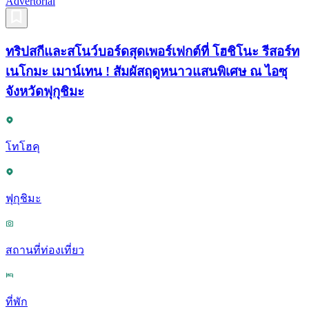
Advertorial
ทริปสกีและสโนว์บอร์ดสุดเพอร์เฟกต์ที่ โฮชิโนะ รีสอร์ท
เนโกมะ เมาน์เทน ! สัมผัสฤดูหนาวแสนพิเศษ ณ ไอซุ
จังหวัดฟุกุชิมะ
โทโฮคุ
ฟุกุชิมะ
สถานที่ท่องเที่ยว
ที่พัก