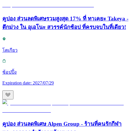
คูปอง ส่วนลดพิเศษรวมสูงสุด 17% ที่ ทาเคยะ Takeya -
ตึกม่วง ใน อุเอโนะ สวรรค์นักช้อป ที่ครบจบในที่เดียว!
โตเกียว
ช้อปปิ้ง
Expiration date:
2027/07/29
คูปอง ส่วนลดพิเศษ Alpen Group - ร้านที่คนรักกีฬา