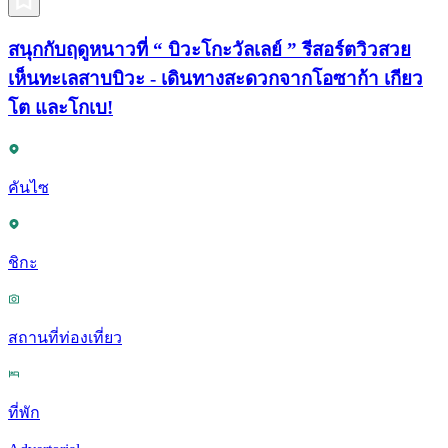
สนุกกับฤดูหนาวที่ “ บิวะโกะวัลเลย์ ” รีสอร์ตวิวสวย
เห็นทะเลสาบบิวะ - เดินทางสะดวกจากโอซาก้า เกียว
โต และโกเบ!
คันไซ
ชิกะ
สถานที่ท่องเที่ยว
ที่พัก