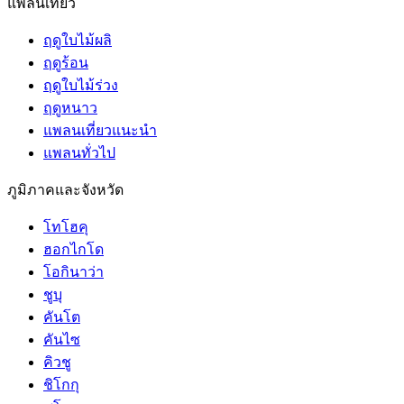
แพลนเที่ยว
ฤดูใบไม้ผลิ
ฤดูร้อน
ฤดูใบไม้ร่วง
ฤดูหนาว
แพลนเที่ยวแนะนำ
แพลนทั่วไป
ภูมิภาคและจังหวัด
โทโฮคุ
ฮอกไกโด
โอกินาว่า
ชูบุ
คันโต
คันไซ
คิวชู
ชิโกกุ