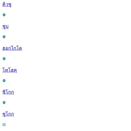
คิวชู
ชูบุ
ฮอกไกโด
โทโฮคุ
ชิโกกุ
ชูโกกุ