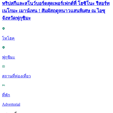
ทริปสกีและสโนว์บอร์ดสุดเพอร์เฟกต์ที่ โฮชิโนะ รีสอร์ท
เนโกมะ เมาน์เทน ! สัมผัสฤดูหนาวแสนพิเศษ ณ ไอซุ
จังหวัดฟุกุชิมะ
โทโฮคุ
ฟุกุชิมะ
สถานที่ท่องเที่ยว
ที่พัก
Advertorial