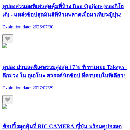
คูปองส่วนลดพิเศษสุดคุ้มที่ห้าง Don Quijote (ดองกิโฮ
เต้) - แหล่งช้อปสุดมันส์ที่ห้ามพลาดเมื่อมาเที่ยวญี่ปุ่น!
Expiration date:
2026/07/30
คูปอง ส่วนลดพิเศษรวมสูงสุด 17% ที่ ทาเคยะ Takeya -
ตึกม่วง ใน อุเอโนะ สวรรค์นักช้อป ที่ครบจบในที่เดียว!
Expiration date:
2027/07/29
ช้อปปิ้งสุดคุ้มที่ BIC CAMERA ญี่ปุ่น พร้อมคูปองลด