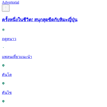
Advertorial
ครั้งหนึ่งในชีวิต! สนุกสุดขีดกับหิมะญี่ปุ่น
ฤดูหนาว
แพลนเที่ยวแนะนำ
คันโต
คันไซ