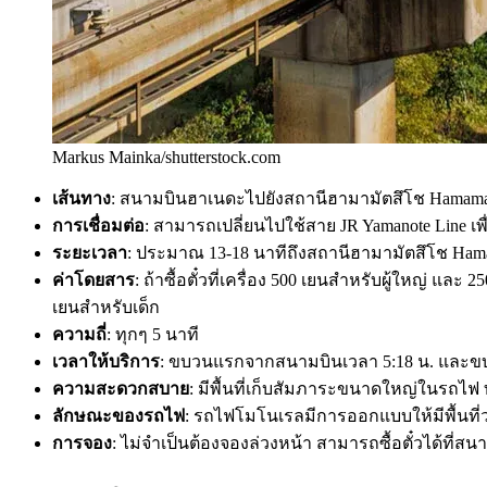
Markus Mainka/shutterstock.com
เส้นทาง
: สนามบินฮาเนดะไปยังสถานีฮามามัตสึโช Hamama
การเชื่อมต่อ
: สามารถเปลี่ยนไปใช้สาย JR Yamanote Line เพื
ระยะเวลา
: ประมาณ 13-18 นาทีถึงสถานีฮามามัตสึโช Ham
ค่าโดยสาร
: ถ้าซื้อตั๋วที่เครื่อง 500 เยนสำหรับผู้ใหญ่ และ
เยนสำหรับเด็ก
ความถี่
: ทุกๆ 5 นาที
เวลาให้บริการ
: ขบวนแรกจากสนามบินเวลา 5:18 น. และขบว
ความสะดวกสบาย
: มีพื้นที่เก็บสัมภาระขนาดใหญ่ในรถ
ลักษณะของรถไฟ
: รถไฟโมโนเรลมีการออกแบบให้มีพื้นที่
การจอง
: ไม่จำเป็นต้องจองล่วงหน้า สามารถซื้อตั๋วได้ที่สน