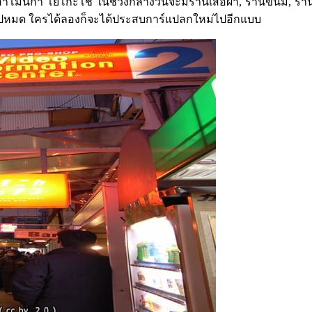
ฮาโมนิก้า โยโกะโช ในช่วงกลางวันจะมีร้านเสื้อผ้า, ร้านขนม, ร้
ต็มไปหมด ใครได้ลองก็จะได้ประสบการ์แปลกใหม่ไปอีกแบบ