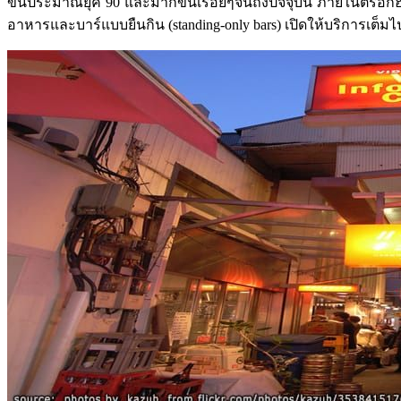
ขึ้นประมาณยุค 90 และมากขึ้นเรื่อยๆจนถึงปัจจุบัน ภายในตรอก
อาหารและบาร์แบบยืนกิน (standing-only bars) เปิดให้บริการเ