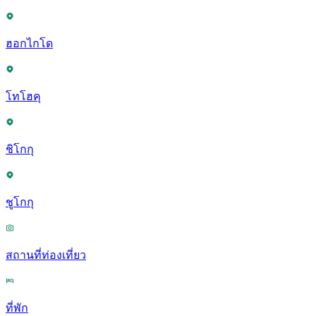
ฮอกไกโด
โทโฮคุ
ชิโกกุ
ชูโกกุ
สถานที่ท่องเที่ยว
ที่พัก