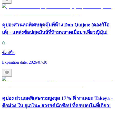
คูปองส่วนลดพิเศษสุดคุ้มที่ห้าง Don Quijote (ดองกิโฮ
เต้) - แหล่งช้อปสุดมันส์ที่ห้ามพลาดเมื่อมาเที่ยวญี่ปุ่น!
ช้อปปิ้ง
Expiration date:
2026/07/30
คูปอง ส่วนลดพิเศษรวมสูงสุด 17% ที่ ทาเคยะ Takeya -
ตึกม่วง ใน อุเอโนะ สวรรค์นักช้อป ที่ครบจบในที่เดียว!