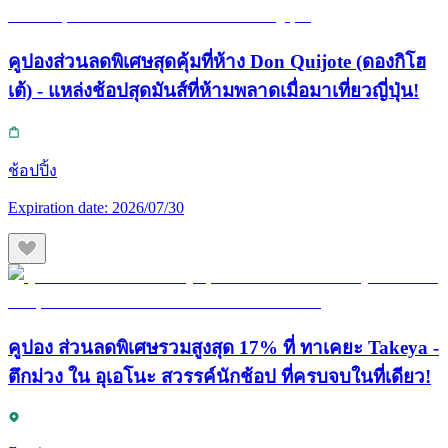
คูปองส่วนลดพิเศษสุดคุ้มที่ห้าง Don Quijote (ดองกิโฮ
เต้) - แหล่งช้อปสุดมันส์ที่ห้ามพลาดเมื่อมาเที่ยวญี่ปุ่น!
ช้อปปิ้ง
Expiration date:
2026/07/30
คูปอง ส่วนลดพิเศษรวมสูงสุด 17% ที่ ทาเคยะ Takeya -
ตึกม่วง ใน อุเอโนะ สวรรค์นักช้อป ที่ครบจบในที่เดียว!