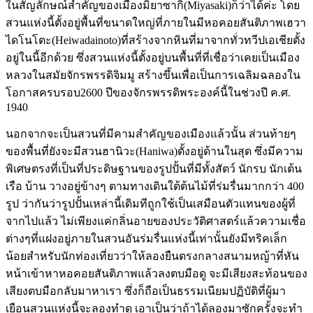
ในสัญลักษณ์สำคัญของเมืองมิยาซากิ(Miyasaki)ก็ว่าได้ค่ะ โดย
สวนแห่งนี้ตั้งอยู่พื้นที่ขนาดใหญ่ที่ภายในมีหอคอยสันติภาพเฮวา
ไดโนโตะ(Heiwadainoto)ที่สร้างจากหินที่มาจากทั่วทวีปเอเชียตั้ง
อยู่ในนี้อีกด้วย ซึ่งสวนแห่งนี้ตั้งอยู่บนพื้นที่ที่เชื่อว่าเคยเป็นเมือง
หลวงในสมัยจักรพรรดิจิมมู สร้างขึ้นเพื่อเป็นการเฉลิมฉลองใน
โอกาสครบรอบ2600 ปีของจักรพรรดิพระองค์นี้ในช่วงปี ค.ศ.
1940
นอกจากจะเป็นสวนที่มีคามสำคัญของเมืองแล้วนั้น ส่วนท้ายๆ
ของพื้นที่ยังจะมีสวนฮานิวะ(Haniwa)ตั้งอยู่ด้านในสุด ซึ่งมีความ
พิเศษตรงที่เป็นที่ประดิษฐานของรูปปั้นที่มีทั้งสัตว์ นักรบ นักเต้น
เรือ บ้าน วางอยู่ข้างๆ ตามทางเดินใต้ต้นไม้ที่ร่มรื่นมากกว่า 400
รูป ว่ากันว่ารูปปั้นเหล่านี้เดิมทีถูกใช้เป็นเสมือนตัวแทนของผู้ที่
จากไปแล้ว ไม่เพียงแค่กลิ่นอายของประวัติศาสตร์แล้วความเชื่อ
ต่างๆที่แฝงอยู่ภายในสวนอันร่มรื่นแห่งนี้เท่านั้นยังมีทริคเล็ก
น้อยสำหรับนักท่องเที่ยวว่าให้ลองยืนตรงกลางสนามหญ้าที่หัน
หน้าเข้าหาหอคอยสันติภาพแล้วลงตบมือดู จะมีเสียงสะท้อนของ
เสียงตบมือกลับมาหาเรา ซึ่งก็ถือเป็นธรรมเนียมปฏิบัติที่ผู้มา
เยือนสวนแห่งนี้จะลองทำดู เอาเป็นว่าถ้าได้ลองมาซักครั้งจะทำ