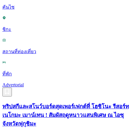
คันไซ
ชิกะ
สถานที่ท่องเที่ยว
ที่พัก
Advertorial
ทริปสกีและสโนว์บอร์ดสุดเพอร์เฟกต์ที่ โฮชิโนะ รีสอร์ท
เนโกมะ เมาน์เทน ! สัมผัสฤดูหนาวแสนพิเศษ ณ ไอซุ
จังหวัดฟุกุชิมะ