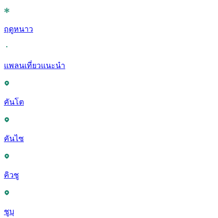
ฤดูหนาว
แพลนเที่ยวแนะนำ
คันโต
คันไซ
คิวชู
ชูบุ