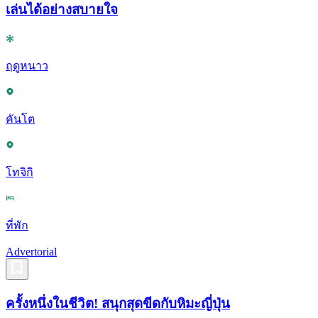
เล่นได้อย่างสบายใจ
ฤดูหนาว
คันโต
โทจิกิ
ที่พัก
Advertorial
ครั้งหนึ่งในชีวิต! สนุกสุดขีดกับหิมะญี่ปุ่น