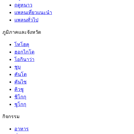
ฤดูหนาว
แพลนเที่ยวแนะนำ
แพลนทั่วไป
ภูมิภาคและจังหวัด
โทโฮคุ
ฮอกไกโด
โอกินาว่า
ชูบุ
คันโต
คันไซ
คิวชู
ชิโกกุ
ชูโกกุ
กิจกรรม
อาหาร