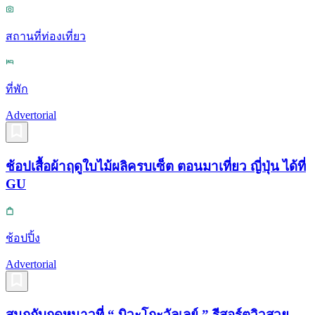
สถานที่ท่องเที่ยว
ที่พัก
Advertorial
ช้อปเสื้อผ้าฤดูใบไม้ผลิครบเซ็ต ตอนมาเที่ยว ญี่ปุ่น ได้ที่
GU
ช้อปปิ้ง
Advertorial
สนุกกับฤดูหนาวที่ “ บิวะโกะวัลเลย์ ” รีสอร์ตวิวสวย