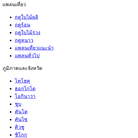
แพลนเที่ยว
ฤดูใบไม้ผลิ
ฤดูร้อน
ฤดูใบไม้ร่วง
ฤดูหนาว
แพลนเที่ยวแนะนำ
แพลนทั่วไป
ภูมิภาคและจังหวัด
โทโฮคุ
ฮอกไกโด
โอกินาว่า
ชูบุ
คันโต
คันไซ
คิวชู
ชิโกกุ