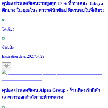
คูปอง ส่วนลดพิเศษรวมสูงสุด 17% ที่ ทาเคยะ Takeya -
ตึกม่วง ใน อุเอโนะ สวรรค์นักช้อป ที่ครบจบในที่เดียว!
โตเกียว
ช้อปปิ้ง
Expiration date:
2027/07/29
คูปอง ส่วนลดพิเศษ Alpen Group - ร้านที่คนรักกีฬา
และการออกกำลังกายห้ามพลาด