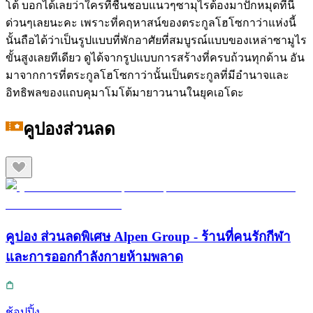
โต้ บอกได้เลยว่าใครที่ชื่นชอบแนวๆซามุไรต้องมาปักหมุดที่นี่
ด่วนๆเลยนะคะ เพราะที่คฤหาสน์ของตระกูลโฮโซกาว่าแห่งนี้
นั้นถือได้ว่าเป็นรูปแบบที่พักอาศัยที่สมบูรณ์แบบของเหล่าซามูไร
ขั้นสูงเลยทีเดียว ดูได้จากรูปแบบการสร้างที่ครบถ้วนทุกด้าน อัน
มาจากการที่ตระกูลโฮโซกาว่านั้นเป็นตระกูลที่มีอำนาจและ
อิทธิพลของแถบคุมาโมโต้มายาวนานในยุคเอโดะ
คูปองส่วนลด
คูปอง ส่วนลดพิเศษ Alpen Group - ร้านที่คนรักกีฬา
และการออกกำลังกายห้ามพลาด
ช้อปปิ้ง