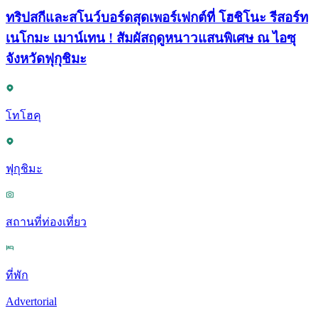
ทริปสกีและสโนว์บอร์ดสุดเพอร์เฟกต์ที่ โฮชิโนะ รีสอร์ท
เนโกมะ เมาน์เทน ! สัมผัสฤดูหนาวแสนพิเศษ ณ ไอซุ
จังหวัดฟุกุชิมะ
โทโฮคุ
ฟุกุชิมะ
สถานที่ท่องเที่ยว
ที่พัก
Advertorial