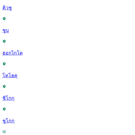
คิวชู
ชูบุ
ฮอกไกโด
โทโฮคุ
ชิโกกุ
ชูโกกุ