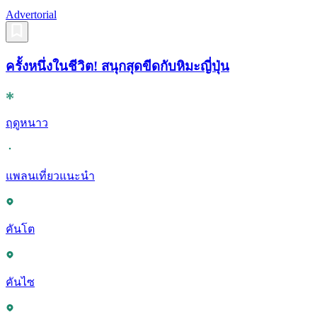
Advertorial
ครั้งหนึ่งในชีวิต! สนุกสุดขีดกับหิมะญี่ปุ่น
ฤดูหนาว
แพลนเที่ยวแนะนำ
คันโต
คันไซ