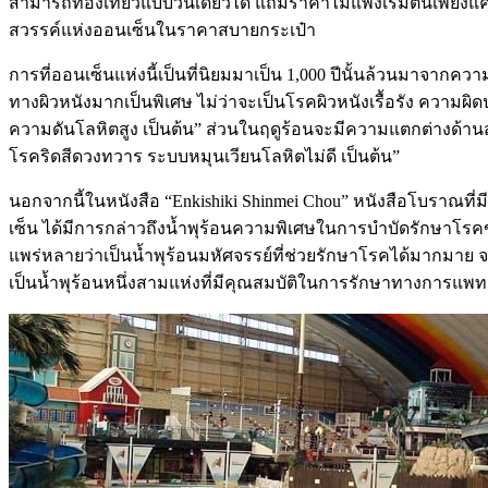
สามารถท่องเที่ยวแบบวันเดียวได้ แถมราคาไม่แพงเริ่มต้นเพียงแค่ 
สวรรค์แห่งออนเซ็นในราคาสบายกระเป๋า
การที่ออนเซ็นแห่งนี้เป็นที่นิยมมาเป็น 1,000 ปีนั้นล้วนมาจากค
ทางผิวหนังมากเป็นพิเศษ ไม่ว่าจะเป็นโรคผิวหนังเรื้อรัง ความผ
ความดันโลหิตสูง เป็นต้น” ส่วนในฤดูร้อนจะมีความแตกต่างด้า
โรคริดสีดวงทวาร ระบบหมุนเวียนโลหิตไม่ดี เป็นต้น”
นอกจากนี้ในหนังสือ “Enkishiki Shinmei Chou” หนังสือโบราณที่มีข้
เซ็น ได้มีการกล่าวถึงน้ำพุร้อนความพิเศษในการบำบัดรักษาโรคของท
แพร่หลายว่าเป็นน้ำพุร้อนมหัศจรรย์ที่ช่วยรักษาโรคได้มากมาย จนก
เป็นน้ำพุร้อนหนึ่งสามแห่งที่มีคุณสมบัติในการรักษาทางการแพทย