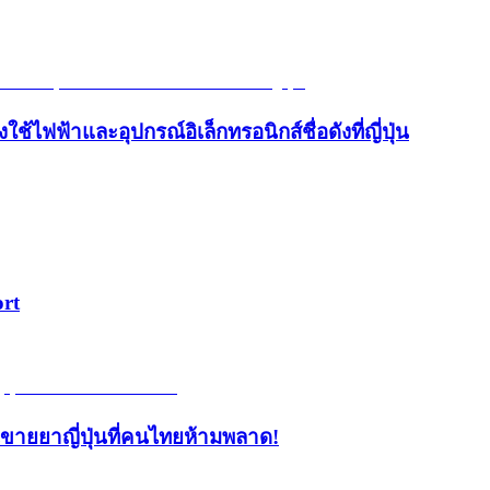
้ไฟฟ้าและอุปกรณ์อิเล็กทรอนิกส์ชื่อดังที่ญี่ปุ่น
ort
้านขายยาญี่ปุ่นที่คนไทยห้ามพลาด!