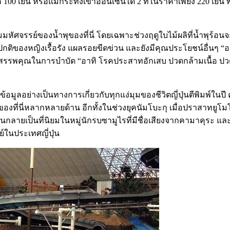
100 เยน หรือแม้กระทั่งเข้าออนเซนได้ 2 ที่ในราคาเพียง 220 เยน พร
วามมหัศจรรย์ของน้ำพุของที่นี่ โดยเฉพาะช่วงฤดูใบไม้ผลิที่น้ำพุ
ิดปกติของหญิงเรื้อรัง แผลรอยขีดข่วน และยังมีคุณประโยชน์อื่นๆ 
นสรรพคุณในการบำบัด “อาทิ โรคประสาทอักเสบ ปวดกล้ามเนื้อ ปวด
อมูลอย่างเป็นทางการเกี่ยวกับทุกแง่มุมของชีวิตญี่ปุ่นตีพิมพ์ในปี 
ี่นี่หลากหลายด้าน อีกทั้งในช่วงยุคนัมโบะกุ เมื่อปราสาทยูโมโตะถ
ลายเป็นที่นิยมในหมู่นักรบซามูไรที่มีชื่อเสียงจากคามาคุระ และบร
์ในประเทศญี่ปุ่น