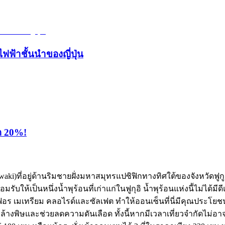
ไฟฟ้าชั้นนำของญี่ปุ่น
ุด 20%!
ิ(Iwaki)ที่อยู่ด้านริมชายฝั่งมหาสมุทรแปซิฟิกทางทิศใต้ของจังหวัดฟูก
มรับให้เป็นหนึ่งน้ำพุร้อนที่เก่าแก่ในฟูกุอิ น้ำพุร้อนแห่งนี้ไม่ได
ัลเฟอร เมเทรียม คลอไรด์และซัลเฟต ทำให้ออนเซ็นที่นี่มีคุณปร
้างพิษและช่วยลดความดันเลือด ทั้งนี้หากมีเวลาเที่ยวจำกัดไม่อาจพ