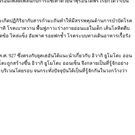
้อมเพลิดเพลินกับการแช่เท้าด้วยน้ำพุร้อนได้ฟรี เรียกได้ว่าเป็น
ร้อนจะเกิดปฏิกิริยากับสารกำมะถันทำให้มีสรรพคุณด้านการบำบัดโรค
“อาทิ โรคเบาหวาน พื้นฟูภาวะร่างกายอ่อนแอในเด็ก เส้นโลหิตตีบ
ข้อ ไหล่แข็ง อัมพาต รอยฟกช้ำ โรคระบบทางเดินอาหารเรื้อรัง
ค.ศ. 927 ซึ่งตรงกับยุคเฮอันได้แนะนำเกี่ยวกับ อิวากิ ยูโมโตะ ออน
ูกสร้างขึ้น อิวากิ ยูโมโตะ ออนเซ็น จึงกลายเป็นที่รู้จักอย่าง
ิเวณโดยรอบ จนกระทั่งปัจจุบันได้เป็นที่รู้จักกันในวงกว้างว่า