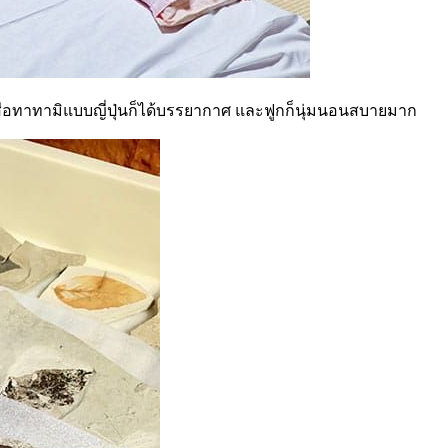
งเสื่อทาทามิแบบญี่ปุ่นก็ได้บรรยากาศ และฟูกก็นุ่มนอนสบายมาก