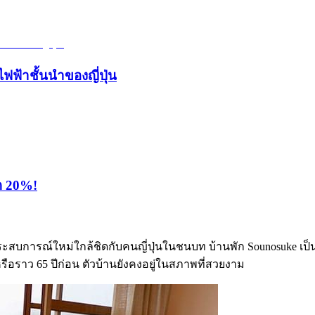
ไฟฟ้าชั้นนำของญี่ปุ่น
ุด 20%!
ระสบการณ์ใหม่ใกล้ชิดกับคนญี่ปุ่นในชนบท บ้านพัก Sounosuke เป็น
 หรือราว 65 ปีก่อน ตัวบ้านยังคงอยู่ในสภาพที่สวยงาม