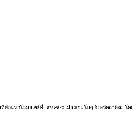
ที่พักแนวโฮมสเตย์ที่ Tazawako เมืองเซมโบคุ จังหวัดอาคิตะ โดย