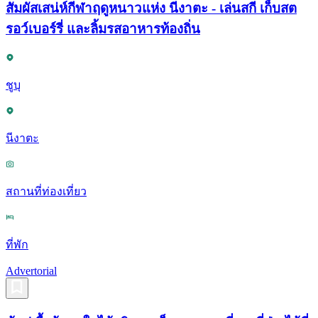
สัมผัสเสน่ห์กีฬาฤดูหนาวแห่ง นีงาตะ - เล่นสกี เก็บสต
รอว์เบอร์รี่ และลิ้มรสอาหารท้องถิ่น
ชูบุ
นีงาตะ
สถานที่ท่องเที่ยว
ที่พัก
Advertorial