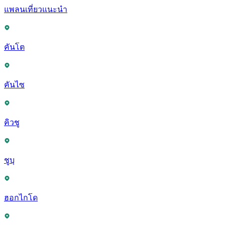
แพลนเที่ยวแนะนำ
คันโต
คันไซ
คิวชู
ชูบุ
ฮอกไกโด