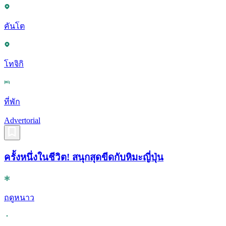
คันโต
โทจิกิ
ที่พัก
Advertorial
ครั้งหนึ่งในชีวิต! สนุกสุดขีดกับหิมะญี่ปุ่น
ฤดูหนาว