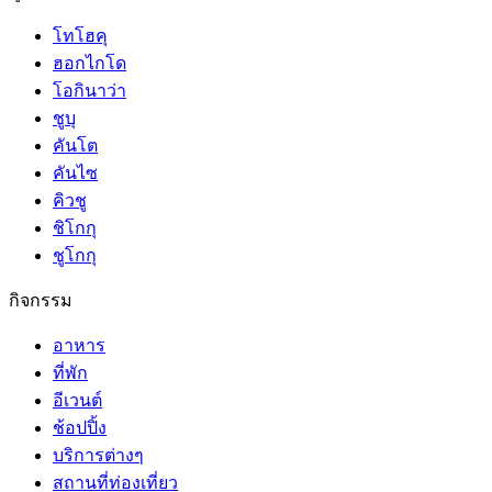
โทโฮคุ
ฮอกไกโด
โอกินาว่า
ชูบุ
คันโต
คันไซ
คิวชู
ชิโกกุ
ชูโกกุ
กิจกรรม
อาหาร
ที่พัก
อีเวนต์
ช้อปปิ้ง
บริการต่างๆ
สถานที่ท่องเที่ยว