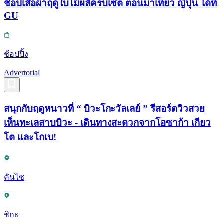
ช้อปเสื้อผ้าฤดูใบไม้ผลิครบเซ็ต ตอนมาเที่ยว ญี่ปุ่น ได้ที่
GU
ช้อปปิ้ง
Advertorial
สนุกกับฤดูหนาวที่ “ บิวะโกะวัลเลย์ ” รีสอร์ตวิวสวย
เห็นทะเลสาบบิวะ - เดินทางสะดวกจากโอซาก้า เกียว
โต และโกเบ!
คันไซ
ชิกะ