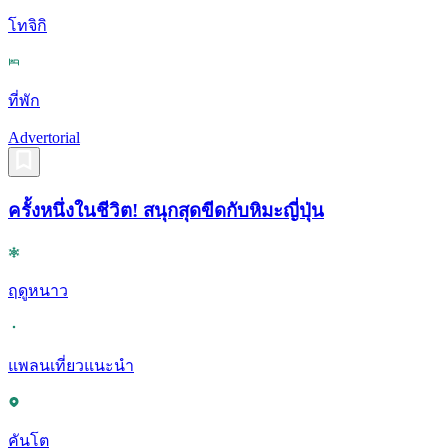
โทจิกิ
ที่พัก
Advertorial
ครั้งหนึ่งในชีวิต! สนุกสุดขีดกับหิมะญี่ปุ่น
ฤดูหนาว
แพลนเที่ยวแนะนำ
คันโต