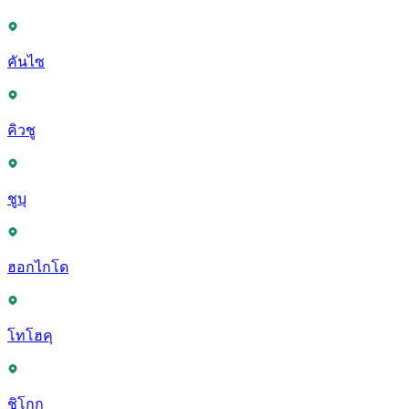
คันไซ
คิวชู
ชูบุ
ฮอกไกโด
โทโฮคุ
ชิโกกุ