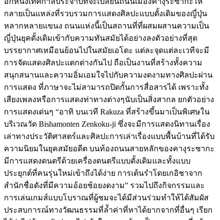
อีกหนึ่งเทศกาลประจำปีที่จะเปลี่ยนถนนเมืองคางุระซากะให้
กลายเป็นแหล่งที่รวบรวมการแสดงศิลปะแบบดั้งเดิมของญี่ปุ่น
หลากหลายแขนง ถนนแห่งนี้เป็นสถานที่ที่ผสมผสานความเป็น
ญี่ปุ่นยุคดั้งเดิมเข้ากับความทันสมัยได้อย่างลงตัวอย่างที่สุด
บรรยากาศเหมือนย้อนไปในสมัยเอโดะ แต่ละจุดแต่ละเวทีจะมี
การจัดแสดงศิลปะแตกต่างกันไป ถือเป็นงานที่สร้างทั้งความ
สนุกสนานและความอิ่มเอมใจไปกับความงดงามทางศิลปะผ่าน
การแสดง ที่ภาษาจะไม่สามารถปิดกั้นการสื่อสารได้ เพราะทั้ง
เสียงเพลงหรือการแสดงท่าทางต่างๆนับเป็นสิ่งสากล ยกตัวอย่าง
การแสดงเด่นๆ “อาทิ บนเวที Rakuza ที่สร้างขึ้นมาเป็นพิเศษใน
บริเวณวัด Bishamonten Zenkoku-ji ซึ่งจะมีการแสดงนิทานเรื่อง
เล่าทางประวัติศาสตร์และศิลปะการเล่าเรื่องแบบพื้นบ้านที่ได้รับ
ความนิยมในยุคสมัยอดีต บนท้องถนนสายหลักของคางุระซากะ
มีการแสดงดนตรีด้วยเครื่องดนตรีแบบดั้งเดิมและทั้งแบบ
ประยุกต์ที่คนรุ่นใหม่เข้าถึงได้ง่าย การเต้นรำโดยเกอิชาจาก
สำนักชื่อดังที่มีความอ้อยช้อยงดงาม” รวมไปถึงกิจกรรมและ
การเล่นเกมส์แบบโบราณที่ผู้ชมจะได้มีส่วนร่วมทำให้ได้สัมผัส
ประสบการณ์ทางวัฒนธรรมที่ล้ำค่าที่หาได้ยากจากที่อื่นๆ เรียก