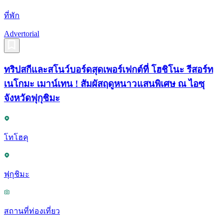
ที่พัก
Advertorial
ทริปสกีและสโนว์บอร์ดสุดเพอร์เฟกต์ที่ โฮชิโนะ รีสอร์ท
เนโกมะ เมาน์เทน ! สัมผัสฤดูหนาวแสนพิเศษ ณ ไอซุ
จังหวัดฟุกุชิมะ
โทโฮคุ
ฟุกุชิมะ
สถานที่ท่องเที่ยว