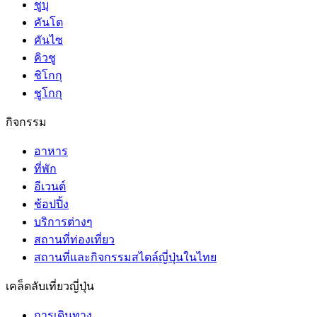
ชูบุ
คันโต
คันไซ
คิวชู
ชิโกกุ
ชูโกกุ
กิจกรรม
อาหาร
ที่พัก
อีเวนต์
ช้อปปิ้ง
บริการต่างๆ
สถานที่ท่องเที่ยว
สถานที่และกิจกรรมสไตล์ญี่ปุ่นในไทย
เคล็ดลับเที่ยวญี่ปุ่น
การเดินทาง