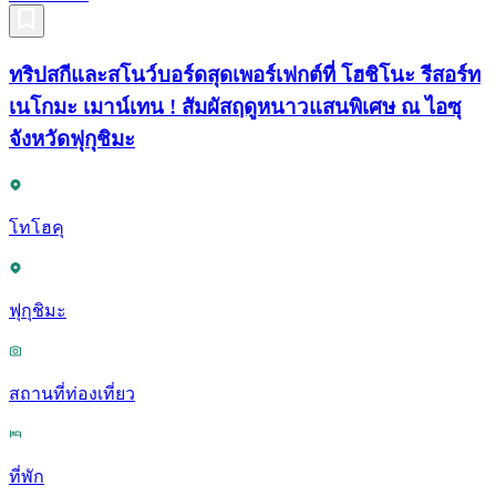
ทริปสกีและสโนว์บอร์ดสุดเพอร์เฟกต์ที่ โฮชิโนะ รีสอร์ท
เนโกมะ เมาน์เทน ! สัมผัสฤดูหนาวแสนพิเศษ ณ ไอซุ
จังหวัดฟุกุชิมะ
โทโฮคุ
ฟุกุชิมะ
สถานที่ท่องเที่ยว
ที่พัก