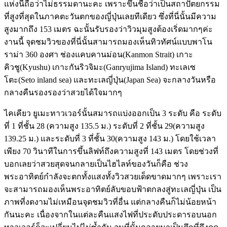
แห่งนี้ถือว่าไม่ธรรมดานะคะ เพราะขึ้นชื่อว่าเป็นสถาปัตยกรรม
ที่สูงที่สุดในภาคตะวันตกของญี่ปุ่นเลยทีเดียว ซึ่งที่นี่นั้นมีความ
สูงมากถึง 153 เมตร ฉะนั้นรับรองว่าวิวมุมสูงต้องเริ่ดมากๆค่ะ
งานนี้ จุดชมวิวของที่นี่นั้นสามารถมองเห็นทิวทัศน์แบบพาโน
ราม่า 360 องศา ช่องแคบคานม่อน(Kanmon Strait) เกาะ
คิวชู(Kyushu) เกาะกันริวจิมะ(Ganryujima Island) ทะเลเซ
โตะ(Seto inland sea) และทะเลญี่ปุ่น(Japan Sea) จะกลางวันหรือ
กลางคืนรองรองว่าสวยได้ใจมากๆ
ไคเคียว ยูเมะทาวเวอร์นั้นสมารถแบ่งออกเป็น 3 ระดับ คือ ระดับ
ที่ 1 ที่ชั้น 28 (ความสูง 135.5 ม.) ระดับที่ 2 ที่ชั้น 29(ความสูง
139.25 ม.) และระดับที่ 3 ที่ชั้น 30(ความสูง 143 ม.) โดยใช้เวลา
เพียง 70 วินาทีในการขึ้นลิฟท์ถึงความสูงที่ 143 เมตร โดยช่วงที่
บอกเลยว่าสวยสุดจนกลายเป็นไฮไลท์ของวันก็คือ ช่วง
พระอาทิตย์กำลังจะตกทั้งแสงทั้งวิวสวยเด็ดขาดมากๆ เพราะเรา
จะสามารถมองเห็นพระอาทิตย์ลับขอบฟ้าตกลงสู่ทะเลญี่ปุ่น เป็น
ภาพที่งดงามไม่เหมือนจุดชมวิวที่อื่น แต่กลางคืนก็ไม่น้อยหน้า
กันนะคะ เนื่องจากในแต่ละคืนแสงไฟที่ประดับประดารอบนอก