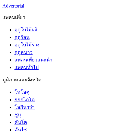
Advertorial
แพลนเที่ยว
ฤดูใบไม้ผลิ
ฤดูร้อน
ฤดูใบไม้ร่วง
ฤดูหนาว
แพลนเที่ยวแนะนำ
แพลนทั่วไป
ภูมิภาคและจังหวัด
โทโฮคุ
ฮอกไกโด
โอกินาว่า
ชูบุ
คันโต
คันไซ