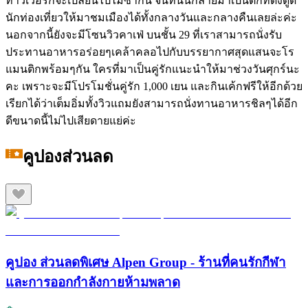
ทาวเวอร์ก็จะเปลี่ยนไปไม่ซ้ำกัน จนที่นั้นกลายมาเป็นตึกที่ดึงดูด
นักท่องเที่ยวให้มาชมเมืองได้ทั้งกลางวันและกลางคืนเลยล่ะค่ะ
นอกจากนี้ยังจะมีโซนวิวคาเฟ่ บนชั้น 29 ที่เราสามารถนั่งรับ
ประทานอาหารอร่อยๆเคล้าคลอไปกับบรรยากาศสุดแสนจะโร
แมนติกพร้อมๆกัน ใครที่มาเป็นคู่รักแนะนำให้มาช่วงวันศุกร์นะ
คะ เพราะจะมีโปรโมชั่นคู่รัก 1,000 เยน และกินเค้กฟรีให้อีกด้วย
เรียกได้ว่าเต็มอิ่มทั้งวิวแถมยังสามารถนั่งทานอาหารชิลๆได้อีก
ดีขนาดนี้ไม่ไปเสียดายแย่ค่ะ
คูปองส่วนลด
คูปอง ส่วนลดพิเศษ Alpen Group - ร้านที่คนรักกีฬา
และการออกกำลังกายห้ามพลาด