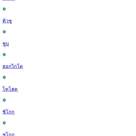
คิวชู
ชูบุ
ฮอกไกโด
โทโฮคุ
ชิโกกุ
ชูโกกุ