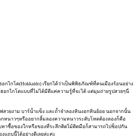
งฮอกไกโด(Hokkaido) เรียกได้ว่าเป็นพิพิธภัณฑ์ที่คนเมืองร้อนอย่าง
กไกโดแบบที่ไม่ได้มีดีแค่ความรู้ที่จะได้ แต่มุมถ่ายรูปสวยๆนี่
วยไฟสวยงาม บาร์น้ำแข็ง และถ้ำจำลองหินงอกหินย้อย นอกจากนั้น
ี่คนชอบอยากหนาวๆหรืออยากลิ้มลองความหนาวระดับโหดต้องลองก็คือ
บหาซื้อของใกหรือของที่ระลึกติดไม้ติดมือก็สามารถไปช็อปกัน
องแถบนี้ได้อย่างดีเลยล่ะค่ะ