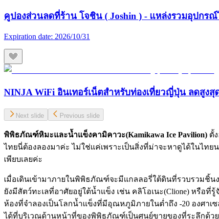
คูปองส่วนลดที่ร้าน โจชิน ( Joshin ) - แหล่งรวมอุปกรณ์
Expiration date:
2026/10/31
NINJA WiFi อินเทอร์เน็ตสำหรับท่องเที่ยวญี่ปุ่น ลดสูงส
Next slide
Previous slide
พิพิธภัณฑ์หิมะและน้ำแข็งคามิคาวะ(
Kamikawa Ice Pavilion)
ตั้
ไทยนี่ต้องลองมาค่ะ ไม่ใช่แค่เพราะเป็นสิ่งที่ม่าจะหาดูได้ในไทย
เพียบเลยค่ะ
เมื่อเดินเข้ามาภายในพิพิธภัณฑ์จะมีแกลลอรี่ใต้ดินที่รวบรวมชิ
ยังมีสัตว์ทะเลที่อาศัยอยู่ใต้น้ำแข็ง เช่น คลิโอเนะ(Clione) หรื
ห้องที่จำลองเป็นโลกน้ำแข็งที่มีอุณหภูมิภายในต่ำถึง -20 องศ
ได้ที่บริเวณด้านหน้าที่ของพิพิธภัณฑ์เป็นศูนย์ขายของที่ระลึกด้ว