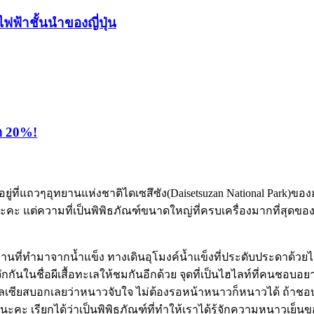
ไฟฟ้าชั้นนำของญี่ปุ่น
ุด 20%!
งอยู่ที่แถวๆอุทยานแห่งชาติไดเซสึซัง(Daisetsuzan National Park)ขอ
นะคะ แต่ความที่เป็นพิพิธภัณฑ์ขนาดใหญ่ที่ครบเครื่องมากที่สุดของฮอ
้นงานที่ทำมาจากน้ำแข็ง ทางเดินอุโมงค์น้ำแข็งที่ประดับประดาด้
อที่รู้จักกันในชื่อผีเสื้อทะเลให้ชมกันอีกด้วย จุดที่เป็นไฮไลท์ท
าเซลเซียสบอกเลยว่าหนาวจับใจ ไม่ต้องรอหน้าหนาวก็หนาวได้ ถ้าชอ
ยนะคะ เรียกได้ว่าเป็นพิพิธภัณฑ์ที่ทำให้เราได้รู้จักความหนาวเย็นข