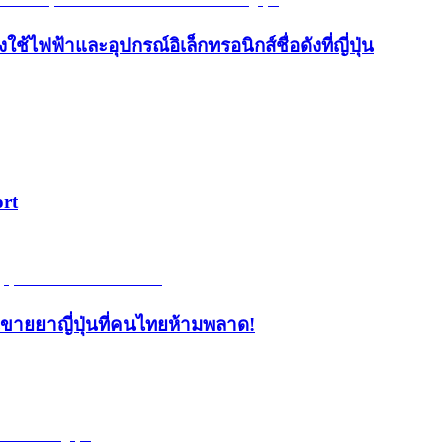
้ไฟฟ้าและอุปกรณ์อิเล็กทรอนิกส์ชื่อดังที่ญี่ปุ่น
ort
้านขายยาญี่ปุ่นที่คนไทยห้ามพลาด!