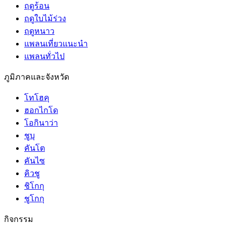
ฤดูร้อน
ฤดูใบไม้ร่วง
ฤดูหนาว
แพลนเที่ยวแนะนำ
แพลนทั่วไป
ภูมิภาคและจังหวัด
โทโฮคุ
ฮอกไกโด
โอกินาว่า
ชูบุ
คันโต
คันไซ
คิวชู
ชิโกกุ
ชูโกกุ
กิจกรรม