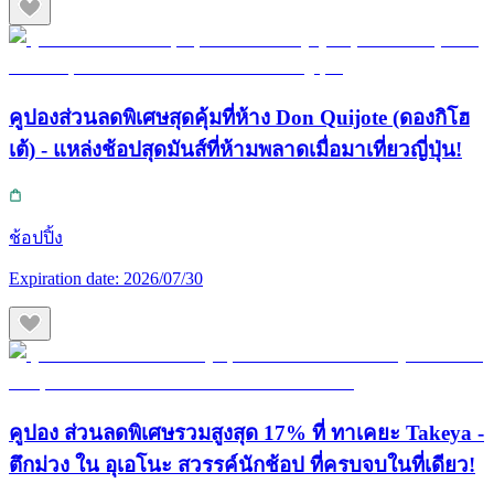
คูปองส่วนลดพิเศษสุดคุ้มที่ห้าง Don Quijote (ดองกิโฮ
เต้) - แหล่งช้อปสุดมันส์ที่ห้ามพลาดเมื่อมาเที่ยวญี่ปุ่น!
ช้อปปิ้ง
Expiration date:
2026/07/30
คูปอง ส่วนลดพิเศษรวมสูงสุด 17% ที่ ทาเคยะ Takeya -
ตึกม่วง ใน อุเอโนะ สวรรค์นักช้อป ที่ครบจบในที่เดียว!