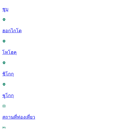
ชูบุ
ฮอกไกโด
โทโฮคุ
ชิโกกุ
ชูโกกุ
สถานที่ท่องเที่ยว