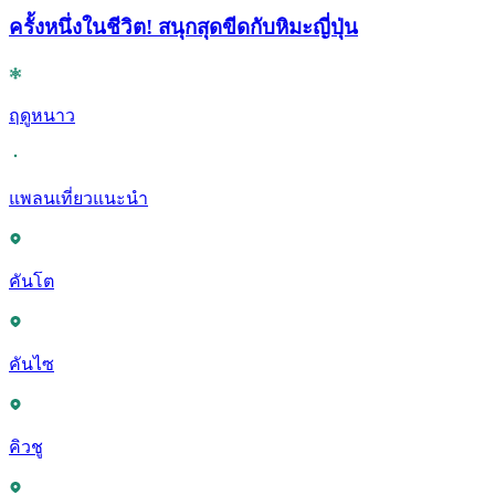
ครั้งหนึ่งในชีวิต! สนุกสุดขีดกับหิมะญี่ปุ่น
ฤดูหนาว
แพลนเที่ยวแนะนำ
คันโต
คันไซ
คิวชู