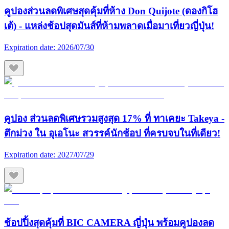
คูปองส่วนลดพิเศษสุดคุ้มที่ห้าง Don Quijote (ดองกิโฮ
เต้) - แหล่งช้อปสุดมันส์ที่ห้ามพลาดเมื่อมาเที่ยวญี่ปุ่น!
Expiration date:
2026/07/30
คูปอง ส่วนลดพิเศษรวมสูงสุด 17% ที่ ทาเคยะ Takeya -
ตึกม่วง ใน อุเอโนะ สวรรค์นักช้อป ที่ครบจบในที่เดียว!
Expiration date:
2027/07/29
ช้อปปิ้งสุดคุ้มที่ BIC CAMERA ญี่ปุ่น พร้อมคูปองลด