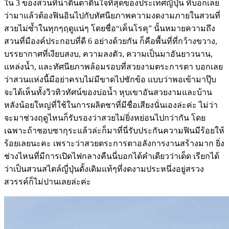
ใน 3 ของสวนที่น่าตื่นตาตื่นใจที่สุดของประเทศญี่ปุ่น ที่บอกเลย
ว่ามาแล้วต้องฟินอินไปกับทัศนียภาพความงดงามภายในสวนที่
สวยไม่ซ้ำในทุกๆฤดูแน่ๆ โดยชื่อ“เค็นโรคุ” นั้นหมายความถึง
สวนที่มีองค์ประกอบที่ดี 6 อย่างด้วยกัน ก็คือพื้นที่ที่กว้างขวาง,
บรรยากาศที่เงียบสงบ, ความลงตัว, ความเป็นมาอันยาวนาน,
แหล่งนํ้า, และทัศนียภาพล้อมรอบที่สวยงามตระการตา บอกเลย
ว่าสวนแห่งนี้มีอย่าครบไม่มีขาดไปซักข้อ แบบว่าพอเข้ามาปุ๊บ
จะได้เห็นทั้งวิวทิวทัศน์ของบ่อนํ้า หุบเขาอันสวยงามและบ้าน
หลังน้อยใหญ่ที่ใช้ในการผลิตชาที่มีชื่อเสียงนั่นเองล่ะค่ะ ไม่ว่า
จะมาช่วงฤดูไหนก็รับรองว่าสวยไม่ยิ่งหย่อนไปกว่ากัน โดย
เฉพาะถ้าชอบซากุระแล้วล่ะก็มาที่นี่รับประกันความฟินมีร้อยให้
ร้อยเลยนะคะ เพราะว่าสวยตระการตาอลังการงานสร้างมาก ยิ่ง
ช่วงไหนที่มีการเปิดไฟกลางคืนนี่บอกได้คำเดียวว่าเด็ด เรียกได้
ว่าเป็นสวนสไตล์ญี่ปุ่นดั้งเดิมแท้ๆที่งดงามประหนึ่งอยู่สรวง
สวรรค์ก็ไม่ปานเลยล่ะค่ะ