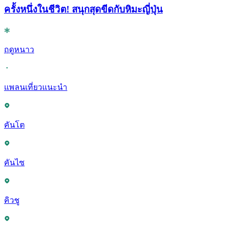
ครั้งหนึ่งในชีวิต! สนุกสุดขีดกับหิมะญี่ปุ่น
ฤดูหนาว
แพลนเที่ยวแนะนำ
คันโต
คันไซ
คิวชู