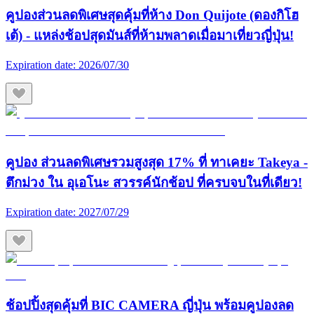
คูปองส่วนลดพิเศษสุดคุ้มที่ห้าง Don Quijote (ดองกิโฮ
เต้) - แหล่งช้อปสุดมันส์ที่ห้ามพลาดเมื่อมาเที่ยวญี่ปุ่น!
Expiration date:
2026/07/30
คูปอง ส่วนลดพิเศษรวมสูงสุด 17% ที่ ทาเคยะ Takeya -
ตึกม่วง ใน อุเอโนะ สวรรค์นักช้อป ที่ครบจบในที่เดียว!
Expiration date:
2027/07/29
ช้อปปิ้งสุดคุ้มที่ BIC CAMERA ญี่ปุ่น พร้อมคูปองลด