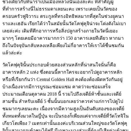
ช่วงเดียวกับที่นาราเป็นเมืองหลวงนั่นเองล่ะค่ะ ที่สำคัญผู้
ที่ทำการสร้างนี่ไม่ธรรมดาเลยนะคะ เพราะเคยเป็นวัดของ
ครอบครัวฟูจิวาระ ตระกูลที่ทรงอิทธิพลมากที่สุดในช่วงยุุคนา
ราและเฮอัน เรียกได้ว่าในสมัยนั้นวัดโคฟุคุจิน่าจะโด่งดังไม่เบา
เลยล่ะค่ะ เดิมทีตึกอาการหรือสิ่งปลูกสร้างภายในวัดนี่เยอะ
มากๆ โดยเคยมีอาคารมากกว่า 150 อาคารเลยทีเดียว หากมา
ถึงในปัจจุบันกลับหลงเหลือเพียงไม่กี่อาคารให้เราได้ชื่นชมกัน
แล้วล่ะค่ะ
วัดโคฟุคุจินั้นประกอบด้วยสองส่วนหลักที่น่าสนใจนั่นก็คือ
อาคารหลัก 2 แห่ง ซึ่งตอนนี้หากใครจะอยากไปดูอาคารหลัก
หรือที่เรียกกันว่า Central Golden Hall คงต้องต้องผิดหวังกันอยู่
บ้างเนื่องจากมีการบูรณะซ่อมแซม คาดว่าจะซ่อมเสร็จ
ประมาณเดือนตุลาคม 2018 นี้ รวมไปถึงเจดีย์ห้าชั้นและเจดีย์
สามชั้น สำหรับเจดีย์ 5 ชั้นนั้นบอกเลยว่าควรค่าแก่การไปดูไป
ชมมากๆเลยนะคะ เนื่องจากมีความสูงเป็นอันดับสองของเจดีย์
ทั้งหมดทั้งมวลในญี่ปุ่น จะเป็นรองก็เพียงแค่จากเจดีย์ที่วัดโทจิใน
เกียวโตเพียง 7 เมตรเท่านั้นเองค่ะบริเวณส่วนใหญ่ของวัดโคฟุคุ
จินั้นสามารถเข้าชมได้ฟรี มีเฉพาะบางส่วนที่ต้องมีเสียค่าเข้าชม