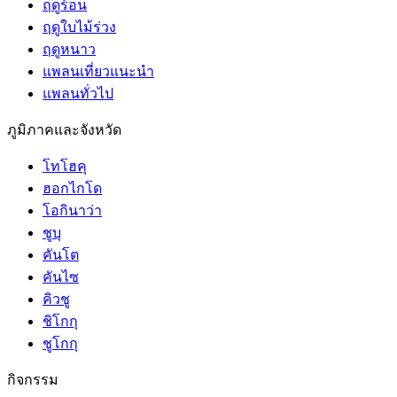
ฤดูร้อน
ฤดูใบไม้ร่วง
ฤดูหนาว
แพลนเที่ยวแนะนำ
แพลนทั่วไป
ภูมิภาคและจังหวัด
โทโฮคุ
ฮอกไกโด
โอกินาว่า
ชูบุ
คันโต
คันไซ
คิวชู
ชิโกกุ
ชูโกกุ
กิจกรรม