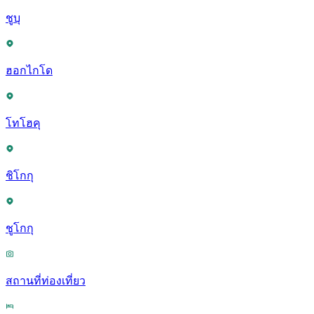
ชูบุ
ฮอกไกโด
โทโฮคุ
ชิโกกุ
ชูโกกุ
สถานที่ท่องเที่ยว