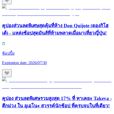
คูปองส่วนลดพิเศษสุดคุ้มที่ห้าง Don Quijote (ดองกิโฮ
เต้) - แหล่งช้อปสุดมันส์ที่ห้ามพลาดเมื่อมาเที่ยวญี่ปุ่น!
ช้อปปิ้ง
Expiration date:
2026/07/30
คูปอง ส่วนลดพิเศษรวมสูงสุด 17% ที่ ทาเคยะ Takeya -
ตึกม่วง ใน อุเอโนะ สวรรค์นักช้อป ที่ครบจบในที่เดียว!