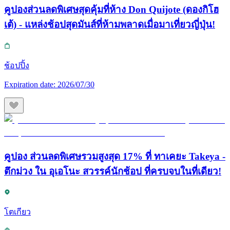
คูปองส่วนลดพิเศษสุดคุ้มที่ห้าง Don Quijote (ดองกิโฮ
เต้) - แหล่งช้อปสุดมันส์ที่ห้ามพลาดเมื่อมาเที่ยวญี่ปุ่น!
ช้อปปิ้ง
Expiration date:
2026/07/30
คูปอง ส่วนลดพิเศษรวมสูงสุด 17% ที่ ทาเคยะ Takeya -
ตึกม่วง ใน อุเอโนะ สวรรค์นักช้อป ที่ครบจบในที่เดียว!
โตเกียว