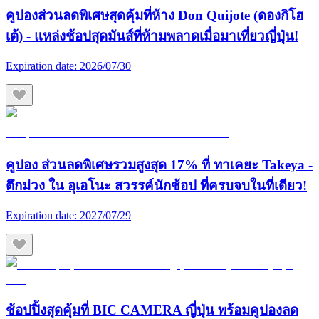
คูปองส่วนลดพิเศษสุดคุ้มที่ห้าง Don Quijote (ดองกิโฮ
เต้) - แหล่งช้อปสุดมันส์ที่ห้ามพลาดเมื่อมาเที่ยวญี่ปุ่น!
Expiration date:
2026/07/30
คูปอง ส่วนลดพิเศษรวมสูงสุด 17% ที่ ทาเคยะ Takeya -
ตึกม่วง ใน อุเอโนะ สวรรค์นักช้อป ที่ครบจบในที่เดียว!
Expiration date:
2027/07/29
ช้อปปิ้งสุดคุ้มที่ BIC CAMERA ญี่ปุ่น พร้อมคูปองลด