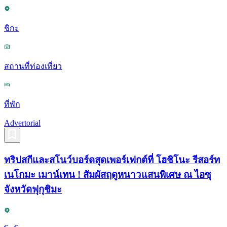
ชิกะ
สถานที่ท่องเที่ยว
ที่พัก
Advertorial
ทริปสกีและสโนว์บอร์ดสุดเพอร์เฟกต์ที่ โฮชิโนะ รีสอร์ท
เนโกมะ เมาน์เทน ! สัมผัสฤดูหนาวแสนพิเศษ ณ ไอซุ
จังหวัดฟุกุชิมะ