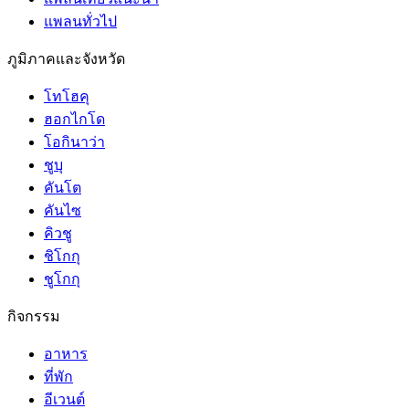
แพลนทั่วไป
ภูมิภาคและจังหวัด
โทโฮคุ
ฮอกไกโด
โอกินาว่า
ชูบุ
คันโต
คันไซ
คิวชู
ชิโกกุ
ชูโกกุ
กิจกรรม
อาหาร
ที่พัก
อีเวนต์