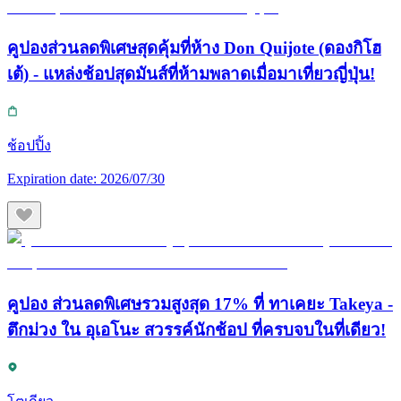
คูปองส่วนลดพิเศษสุดคุ้มที่ห้าง Don Quijote (ดองกิโฮ
เต้) - แหล่งช้อปสุดมันส์ที่ห้ามพลาดเมื่อมาเที่ยวญี่ปุ่น!
ช้อปปิ้ง
Expiration date:
2026/07/30
คูปอง ส่วนลดพิเศษรวมสูงสุด 17% ที่ ทาเคยะ Takeya -
ตึกม่วง ใน อุเอโนะ สวรรค์นักช้อป ที่ครบจบในที่เดียว!