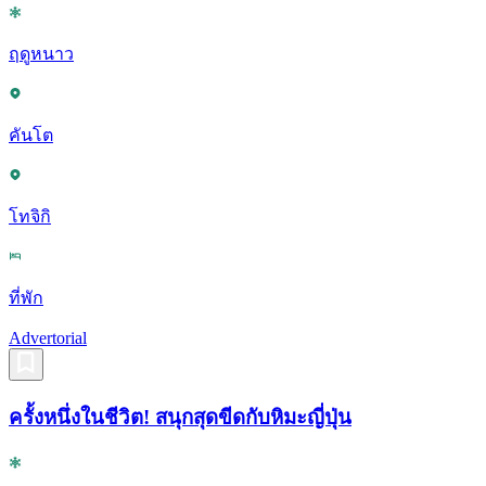
ฤดูหนาว
คันโต
โทจิกิ
ที่พัก
Advertorial
ครั้งหนึ่งในชีวิต! สนุกสุดขีดกับหิมะญี่ปุ่น