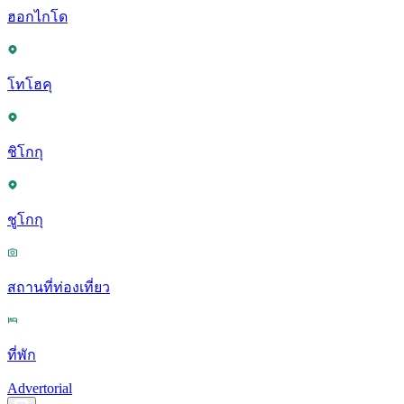
ฮอกไกโด
โทโฮคุ
ชิโกกุ
ชูโกกุ
สถานที่ท่องเที่ยว
ที่พัก
Advertorial