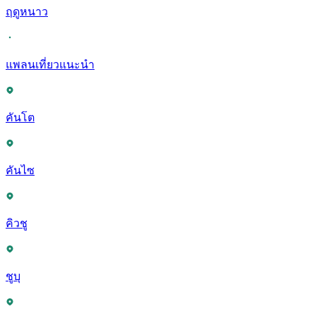
ฤดูหนาว
แพลนเที่ยวแนะนำ
คันโต
คันไซ
คิวชู
ชูบุ