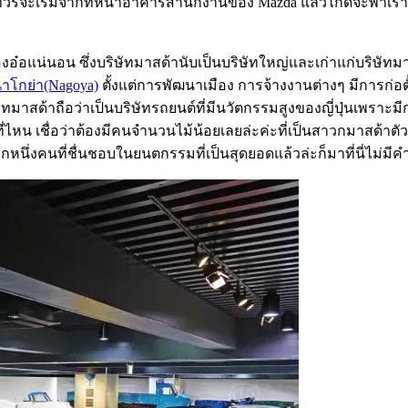
วร์จะเริ่มจากที่หน้าอาคารสำนักงานของ Mazda แล้วไกด์จะพาเราไป
อ๋อแน่นอน ซึ่งบริษัทมาสด้านับเป็นบริษัทใหญ่และเก่าแก่บริษัทมากท
นาโกย่า(Nagoya)
ตั้งแต่การพัฒนาเมือง การจ้างงานต่างๆ มีการก่อตั้งข
สด้าถือว่าเป็นบริษัทรถยนต์ที่มีนวัตกรรมสูงของญี่ปุ่นเพราะมีการ
ไหน เชื่อว่าต้องมีคนจำนวนไม้น้อยเลยล่ะค่ะที่เป็นสาวกมาสด้าตั
นึ่งคนที่ชื่นชอบในยนตกรรมที่เป็นสุดยอดแล้วล่ะก็มาที่นี่ไม่มีคำ