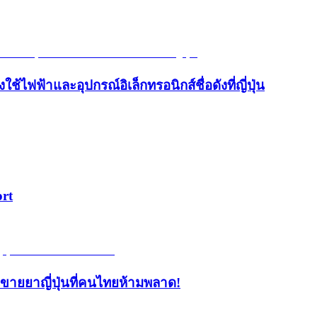
้ไฟฟ้าและอุปกรณ์อิเล็กทรอนิกส์ชื่อดังที่ญี่ปุ่น
ort
้านขายยาญี่ปุ่นที่คนไทยห้ามพลาด!