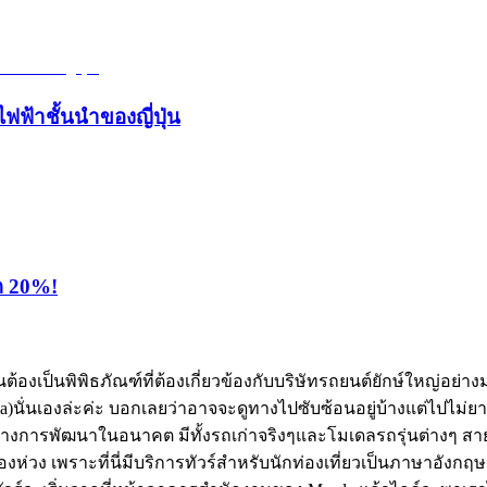
ไฟฟ้าชั้นนำของญี่ปุ่น
ุด 20%!
อนต้องเป็นพิพิธภัณฑ์ที่ต้องเกี่ยวข้องกับบริษัทรถยนต์ยักษ์ใหญ่อย่า
ma)นั่นเองล่ะค่ะ บอกเลยว่าอาจจะดูทางไปซับซ้อนอยู่บ้างแต่ไปไม่ย
ทางการพัฒนาในอนาคต มีทั้งรถเก่าจริงๆและโมเดลรถรุ่นต่างๆ สายก
่ต้องห่วง เพราะที่นี่มีบริการทัวร์สำหรับนักท่องเที่ยวเป็นภาษาอ