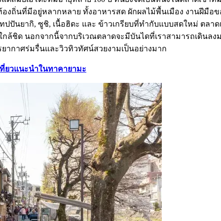
้องถิ่นที่มีอยู่หลากหลาย ทั้งอาหารสด ผักผลไม้พื้นเมือง งานฝีม
ทปปันยากิ, ซูชิ, เนื้อฮิดะ และ ข้าวเกรียบที่ทำกับแบบสดใหม่ ตลาดแห่ง
างใกล้ชิด นอกจากนี้จากบริเวณตลาดจะมีบันไดที่เราสามารถเดินลงมา
บรรยากาศร่มรื่นและวิวทิวทัศน์สวยงามเป็นอย่างมาก
่องเที่ยวแนะนำในทาคายามะ