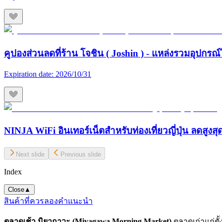
คูปองส่วนลดที่ร้าน โจชิน ( Joshin ) - แหล่งรวมอุปกรณ์
Expiration date:
2026/10/31
NINJA WiFi อินเทอร์เน็ตสำหรับท่องเที่ยวญี่ปุ่น ลดสูงส
Next slide
Previous slide
Index
Close
▲
สินค้าที่ควรลอง
คำแนะนำ
ตลาดเช้า มิยากาวะ (Miyagawa Morning Market)
ตลาดเก่าแก่ตั้ง