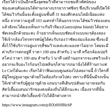
เรียกได้ว่าเป็นอีกหนึ่งจุดชมวิวที่สามารถชมทิวทัศน์ของ
ช่องแคบคันม่อนได้ท่ามกลางบรรยากาศชิลๆ ซึ่งบริเวณที่เปิดให้
ได้ชมวิวกันนั้นจะตั้งอยู่บนชั้นที่ 31 ของตึกคอนโดมิเนียมแห่ง
หนึ่ง จากความสูงที่ 103 เมตรทำให้นอกจากจะได้ชมวิวช่องแคบ
แล้วยังจะได้มองเห็นเกาะกันริวจิมะ(Ganryujima Island) ได้อย่าง
ชัดเจนอีกด้วยนะคะ ถ้าอยากเห็นแบบชัดแจ๋วแบบจะๆต้องลอง
ใช้เจ้ากล้องโทรทรรศน์ดูได้ค่ะรับรองว่าชัดแจ่มแจ้งเลย ซึ่งจะมี
ตั้งไว้ใช้บริการอยู่แถวๆที่ชมวิวแหล่ะค่ะมองหาไม่ยาก โดยจะมี
ค่าบริการตกอยู่ที่ ราคา 100 เยน สำหรับ 2 นาที หรือกล้องเปอริ
สโคป ราคา 100 เยน สำหรับ 5 นาที แต่ถ้านอกจากจะเสพวิวแล้ว
อยากจะจิบอะไรร้อนๆไปเพลินๆก็สามารถมานั่งได้ที่ร้านกาแฟ
Le Cielได้นะคะ เรียกได้ว่าฟินแบบคูณสองไปเลยงานนี้ ถ้าใครที่
มีผู้ใหญ่สูงอายุมาด้วยก็ไม่ต้องกังวลไปค่ะ เพราะที่นี่นั้นมีรถเข็น
ให้เช่าสำหรับผู้สูงอายุด้วย แถมบางทีเดินๆปเดินมาอาจเจอกับ
สัตว์เลี้ยงแสนน่ารักของคนท้องถิ่นได้อีกนะคะ เนื่องจากที่นั้น
สามารถนำสัตว์เลี้ยงเข้าไปได้อีกต่างหาก
https://www.instagram.com/p/BXt0S0BlcbP