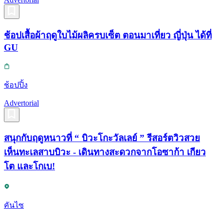
ช้อปเสื้อผ้าฤดูใบไม้ผลิครบเซ็ต ตอนมาเที่ยว ญี่ปุ่น ได้ที่
GU
ช้อปปิ้ง
Advertorial
สนุกกับฤดูหนาวที่ “ บิวะโกะวัลเลย์ ” รีสอร์ตวิวสวย
เห็นทะเลสาบบิวะ - เดินทางสะดวกจากโอซาก้า เกียว
โต และโกเบ!
คันไซ