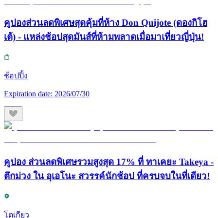
คูปองส่วนลดพิเศษสุดคุ้มที่ห้าง Don Quijote (ดองกิโฮ
เต้) - แหล่งช้อปสุดมันส์ที่ห้ามพลาดเมื่อมาเที่ยวญี่ปุ่น!
ช้อปปิ้ง
Expiration date:
2026/07/30
คูปอง ส่วนลดพิเศษรวมสูงสุด 17% ที่ ทาเคยะ Takeya -
ตึกม่วง ใน อุเอโนะ สวรรค์นักช้อป ที่ครบจบในที่เดียว!
โตเกียว