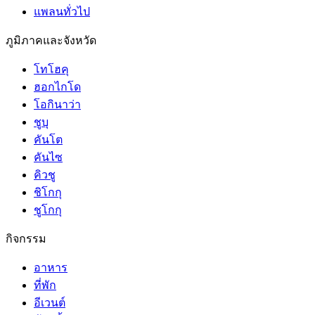
แพลนทั่วไป
ภูมิภาคและจังหวัด
โทโฮคุ
ฮอกไกโด
โอกินาว่า
ชูบุ
คันโต
คันไซ
คิวชู
ชิโกกุ
ชูโกกุ
กิจกรรม
อาหาร
ที่พัก
อีเวนต์