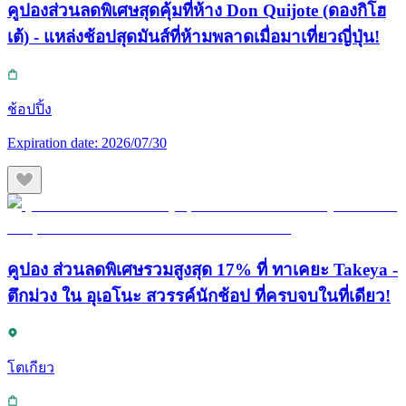
คูปองส่วนลดพิเศษสุดคุ้มที่ห้าง Don Quijote (ดองกิโฮ
เต้) - แหล่งช้อปสุดมันส์ที่ห้ามพลาดเมื่อมาเที่ยวญี่ปุ่น!
ช้อปปิ้ง
Expiration date:
2026/07/30
คูปอง ส่วนลดพิเศษรวมสูงสุด 17% ที่ ทาเคยะ Takeya -
ตึกม่วง ใน อุเอโนะ สวรรค์นักช้อป ที่ครบจบในที่เดียว!
โตเกียว