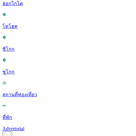
ฮอกไกโด
โทโฮคุ
ชิโกกุ
ชูโกกุ
สถานที่ท่องเที่ยว
ที่พัก
Advertorial