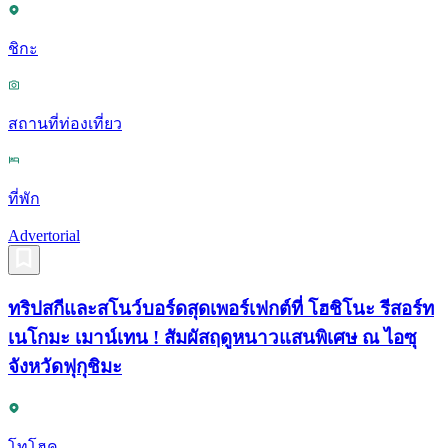
ชิกะ
สถานที่ท่องเที่ยว
ที่พัก
Advertorial
ทริปสกีและสโนว์บอร์ดสุดเพอร์เฟกต์ที่ โฮชิโนะ รีสอร์ท
เนโกมะ เมาน์เทน ! สัมผัสฤดูหนาวแสนพิเศษ ณ ไอซุ
จังหวัดฟุกุชิมะ
โทโฮคุ