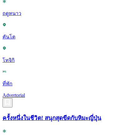
ฤดูหนาว
คันโต
โทจิกิ
ที่พัก
Advertorial
ครั้งหนึ่งในชีวิต! สนุกสุดขีดกับหิมะญี่ปุ่น