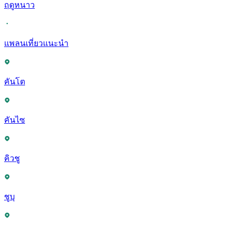
ฤดูหนาว
แพลนเที่ยวแนะนำ
คันโต
คันไซ
คิวชู
ชูบุ