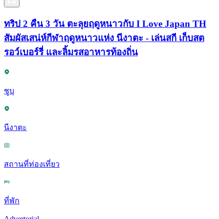
ทริป 2 คืน 3 วัน ตะลุยฤดูหนาวกับ I Love Japan TH
สัมผัสเสน่ห์กีฬาฤดูหนาวแห่ง นีงาตะ - เล่นสกี เก็บสต
รอว์เบอร์รี่ และลิ้มรสอาหารท้องถิ่น
ชูบุ
นีงาตะ
สถานที่ท่องเที่ยว
ที่พัก
Advertorial