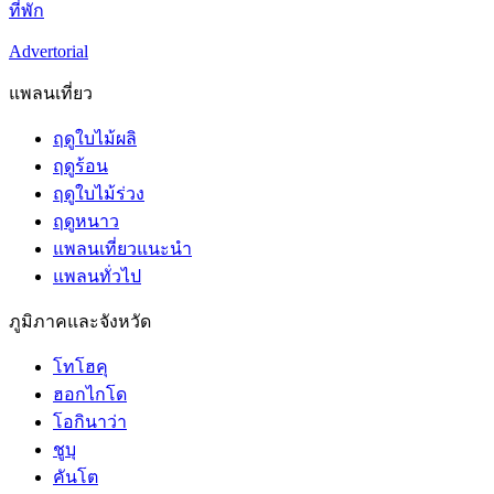
ที่พัก
Advertorial
แพลนเที่ยว
ฤดูใบไม้ผลิ
ฤดูร้อน
ฤดูใบไม้ร่วง
ฤดูหนาว
แพลนเที่ยวแนะนำ
แพลนทั่วไป
ภูมิภาคและจังหวัด
โทโฮคุ
ฮอกไกโด
โอกินาว่า
ชูบุ
คันโต