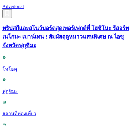
Advertorial
ทริปสกีและสโนว์บอร์ดสุดเพอร์เฟกต์ที่ โฮชิโนะ รีสอร์ท
เนโกมะ เมาน์เทน ! สัมผัสฤดูหนาวแสนพิเศษ ณ ไอซุ
จังหวัดฟุกุชิมะ
โทโฮคุ
ฟุกุชิมะ
สถานที่ท่องเที่ยว