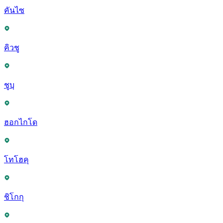
คันไซ
คิวชู
ชูบุ
ฮอกไกโด
โทโฮคุ
ชิโกกุ