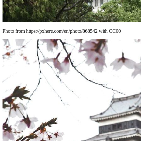
Photo from https://pxhere.com/en/photo/868542 with CC00