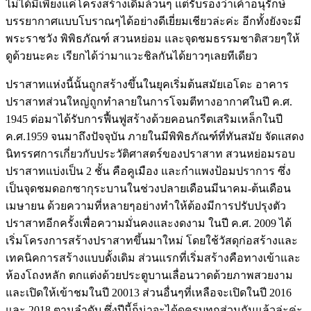
ไม่ได้มีเพียงแค่โครงสร้างเดิมล้วนๆ แต่รับรองว่าเค้าอนุรักษ์
บรรยากาศแบบโบราณๆได้อย่างดีเยี่ยมเชียวล่ะค่ะ อีกทั้งยังจะมี
พระราชวัง พิพิธภัณฑ์ สวนหย่อม และจุดชมธรรมชาติสวยๆให้
ดูด้วยนะคะ เรียกได้ว่ามาแวะชิลกันได้ยาวๆเลยทีเดียว
ปราสาทแห่งนี้นั้นถูกสร้างขึ้นในยุคเริ่มต้นสมัยเอโดะ อาคาร
ปราสาทส่วนใหญ่ถูกทำลายในการโจมตีทางอากาศในปี ค.ศ.
1945 ต่อมาได้รับการฟื้นฟูสร้างด้วยคอนกรีตเสริมเหล็กในปี
ค.ศ.1959 จนมาถึงปัจจุบัน ภายในมีพิพิธภัณฑ์ที่ทันสมัย จัดแสดง
นิทรรศการเกี่ยวกับประวัติศาสตร์ของปราสาท สวนหย่อมรอบ
ปราสาทแบ่งเป็น 2 ชั้น คือคูเมือง และกำแพงป้อมปราการ ซึ่ง
เป็นจุดชมดอกซากุระบานในช่วงปลายเดือนมีนาคม-ต้นเดือน
เมษายน ด้วยความที่หลายๆอย่างทำให้ต้องมีการปรับปรุงตัว
ปราสาทอีกครั้งเพื่อความมั่นคงและงดงาม ในปี ค.ศ. 2009 ได้
เริ่มโครงการสร้างปราสาทขึ้นมาใหม่ โดยใช้วัสดุก่อสร้างและ
เทคนิคการสร้างแบบดั้งเดิม ส่วนแรกที่เริ่มสร้างคือทางเข้าและ
ห้องโถงหลัก ตกแต่งด้วยประตูบานเลื่อนวาดด้วยภาพสวยงาม
และเปิดให้เข้าชมในปี 20013 ส่วนอื่นๆที่เหลือจะเปิดในปี 2016
และ 2018 ตามลำดับ ซึ่งปีนี้ก็น่าจะได้ดูครบทุกส่วนกันแล้วล่ะค่ะ