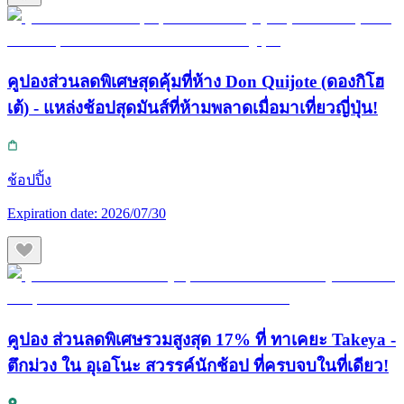
คูปองส่วนลดพิเศษสุดคุ้มที่ห้าง Don Quijote (ดองกิโฮ
เต้) - แหล่งช้อปสุดมันส์ที่ห้ามพลาดเมื่อมาเที่ยวญี่ปุ่น!
ช้อปปิ้ง
Expiration date:
2026/07/30
คูปอง ส่วนลดพิเศษรวมสูงสุด 17% ที่ ทาเคยะ Takeya -
ตึกม่วง ใน อุเอโนะ สวรรค์นักช้อป ที่ครบจบในที่เดียว!