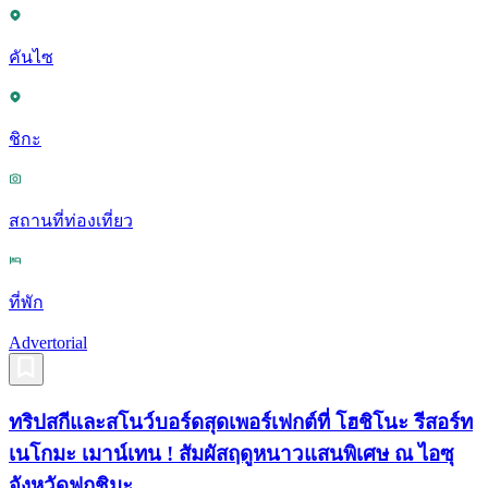
คันไซ
ชิกะ
สถานที่ท่องเที่ยว
ที่พัก
Advertorial
ทริปสกีและสโนว์บอร์ดสุดเพอร์เฟกต์ที่ โฮชิโนะ รีสอร์ท
เนโกมะ เมาน์เทน ! สัมผัสฤดูหนาวแสนพิเศษ ณ ไอซุ
จังหวัดฟุกุชิมะ