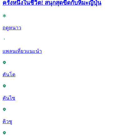
ครั้งหนึ่งในชีวิต! สนุกสุดขีดกับหิมะญี่ปุ่น
ฤดูหนาว
แพลนเที่ยวแนะนำ
คันโต
คันไซ
คิวชู