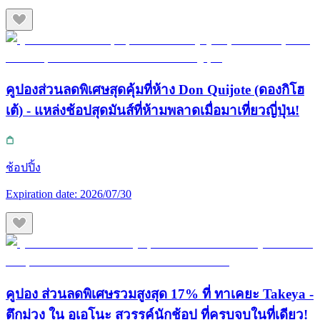
คูปองส่วนลดพิเศษสุดคุ้มที่ห้าง Don Quijote (ดองกิโฮ
เต้) - แหล่งช้อปสุดมันส์ที่ห้ามพลาดเมื่อมาเที่ยวญี่ปุ่น!
ช้อปปิ้ง
Expiration date:
2026/07/30
คูปอง ส่วนลดพิเศษรวมสูงสุด 17% ที่ ทาเคยะ Takeya -
ตึกม่วง ใน อุเอโนะ สวรรค์นักช้อป ที่ครบจบในที่เดียว!