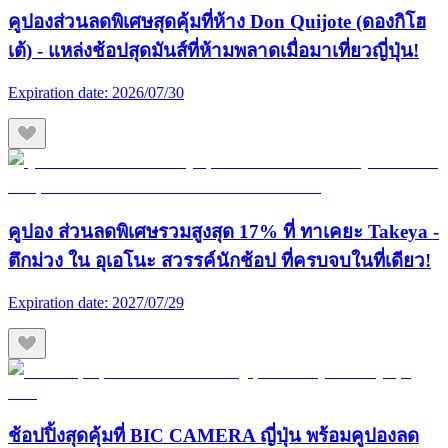
คูปองส่วนลดพิเศษสุดคุ้มที่ห้าง Don Quijote (ดองกิโฮ
เต้) - แหล่งช้อปสุดมันส์ที่ห้ามพลาดเมื่อมาเที่ยวญี่ปุ่น!
Expiration date:
2026/07/30
คูปอง ส่วนลดพิเศษรวมสูงสุด 17% ที่ ทาเคยะ Takeya -
ตึกม่วง ใน อุเอโนะ สวรรค์นักช้อป ที่ครบจบในที่เดียว!
Expiration date:
2027/07/29
ช้อปปิ้งสุดคุ้มที่ BIC CAMERA ญี่ปุ่น พร้อมคูปองลด