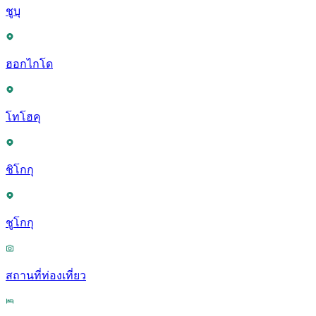
ชูบุ
ฮอกไกโด
โทโฮคุ
ชิโกกุ
ชูโกกุ
สถานที่ท่องเที่ยว