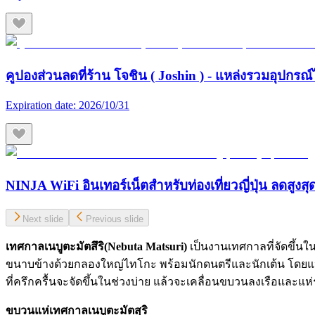
คูปองส่วนลดที่ร้าน โจชิน ( Joshin ) - แหล่งรวมอุปกรณ์
Expiration date:
2026/10/31
NINJA WiFi อินเทอร์เน็ตสำหรับท่องเที่ยวญี่ปุ่น ลดสูงส
Next slide
Previous slide
เทศกาลเนบูตะมัตสึริ(Nebuta Matsuri)
เป็นงานเทศกาลที่จัดขึ้น
ขนาบข้างด้วยกลองใหญ่ไทโกะ พร้อมนักดนตรีและนักเต้น โดยแห่
ที่ครึกครื้นจะจัดขึ้นในช่วงบ่าย แล้วจะเคลื่อนขบวนลงเรือและแ
ขบวนแห่เทศกาลเนบูตะมัตสุริ