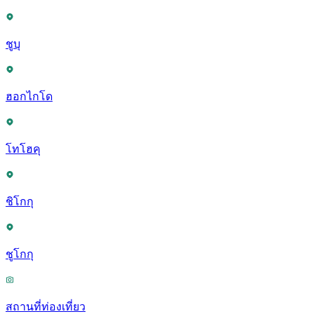
ชูบุ
ฮอกไกโด
โทโฮคุ
ชิโกกุ
ชูโกกุ
สถานที่ท่องเที่ยว