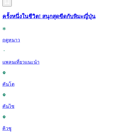
ครั้งหนึ่งในชีวิต! สนุกสุดขีดกับหิมะญี่ปุ่น
ฤดูหนาว
แพลนเที่ยวแนะนำ
คันโต
คันไซ
คิวชู