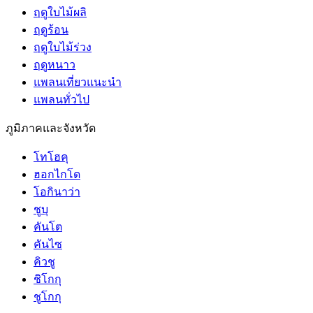
ฤดูใบไม้ผลิ
ฤดูร้อน
ฤดูใบไม้ร่วง
ฤดูหนาว
แพลนเที่ยวแนะนำ
แพลนทั่วไป
ภูมิภาคและจังหวัด
โทโฮคุ
ฮอกไกโด
โอกินาว่า
ชูบุ
คันโต
คันไซ
คิวชู
ชิโกกุ
ชูโกกุ