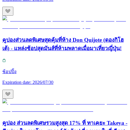
คูปองส่วนลดพิเศษสุดคุ้มที่ห้าง Don Quijote (ดองกิโฮ
เต้) - แหล่งช้อปสุดมันส์ที่ห้ามพลาดเมื่อมาเที่ยวญี่ปุ่น!
ช้อปปิ้ง
Expiration date:
2026/07/30
คูปอง ส่วนลดพิเศษรวมสูงสุด 17% ที่ ทาเคยะ Takeya -