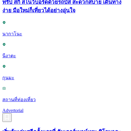
ทริป สกี สโนว์บอร์ดด้วยรถบัส สะดวกสบาย เดินทาง
ง่าย มือใหม่ก็เที่ยวได้อย่างอุ่นใจ
นากาโนะ
นีงาตะ
กุนมะ
สถานที่ท่องเที่ยว
Advertorial