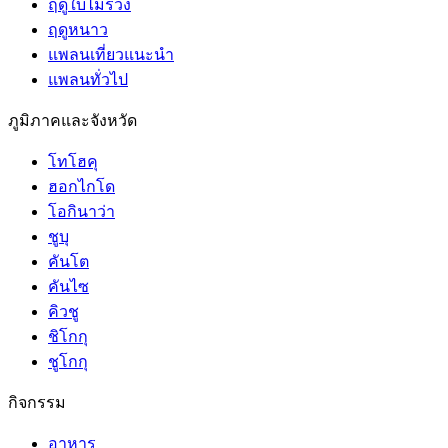
ฤดูใบไม้ร่วง
ฤดูหนาว
แพลนเที่ยวแนะนำ
แพลนทั่วไป
ภูมิภาคและจังหวัด
โทโฮคุ
ฮอกไกโด
โอกินาว่า
ชูบุ
คันโต
คันไซ
คิวชู
ชิโกกุ
ชูโกกุ
กิจกรรม
อาหาร