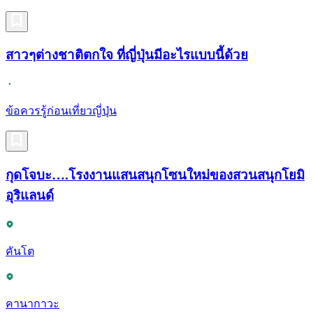
สาวๆต่างชาติตกใจ ที่ญี่ปุ่นมีอะไรแบบนี้ด้วย
ข้อควรรู้ก่อนเที่ยวญี่ปุ่น
กุดโจบะ….โรงงานแสนสนุกโซนใหม่ของสวนสนุกโยมิ
อุริแลนด์
คันโต
คานากาวะ