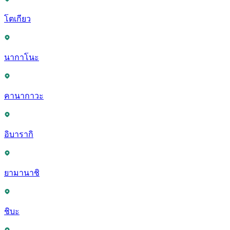
โตเกียว
นากาโนะ
คานากาวะ
อิบารากิ
ยามานาชิ
ชิบะ