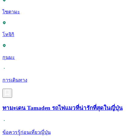
ไซตามะ
โทจิกิ
กุนมะ
การเดินทาง
ทามะเดน Tamaden รถไฟแมวที่น่ารักที่สุดในญี่ปุ่น
ข้อควรรู้ก่อนเที่ยวญี่ปุ่น