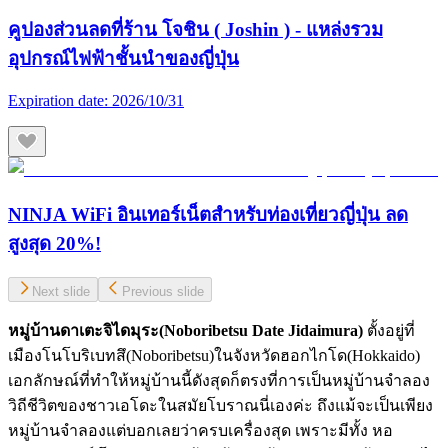
คูปองส่วนลดที่ร้าน โจชิน ( Joshin ) - แหล่งรวม
อุปกรณ์ไฟฟ้าชั้นนำของญี่ปุ่น
Expiration date:
2026/10/31
NINJA WiFi อินเทอร์เน็ตสำหรับท่องเที่ยวญี่ปุ่น ลด
สูงสุด 20%!
Next slide
Previous slide
หมู่บ้านดาเตะจิไดมุระ(
Noboribetsu Date Jidaimura)
ตั้งอยู่ที่
เมืองโนโบริเบทสึ(Noboribetsu)ในจังหวัดฮอกไกโด(Hokkaido)
เอกลักษณ์ที่ทำให้หมู่บ้านนี้ดังสุดก็ตรงที่การเป็นหมู่บ้านจำลอง
วิถีชีวิตของชาวเอโดะในสมัยโบราณนี่เองค่ะ ถึงแม้จะเป็นเพียง
หมู่บ้านจำลองแต่บอกเลยว่าครบเครื่องสุด เพราะมีทั้ง หอ