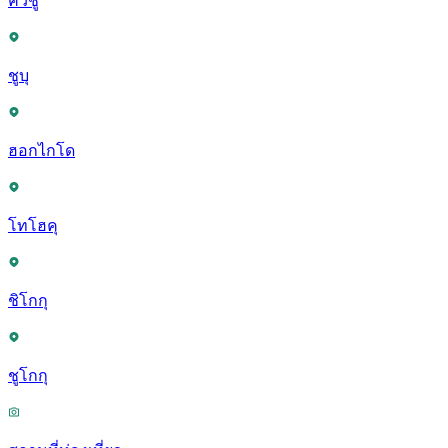
คิวชู
ชูบุ
ฮอกไกโด
โทโฮคุ
ชิโกกุ
ชูโกกุ