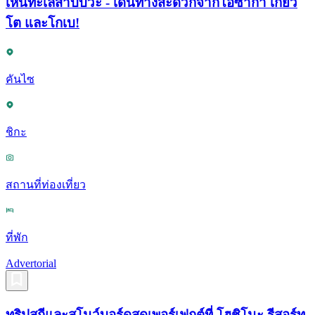
เห็นทะเลสาบบิวะ - เดินทางสะดวกจากโอซาก้า เกียว
โต และโกเบ!
คันไซ
ชิกะ
สถานที่ท่องเที่ยว
ที่พัก
Advertorial
ทริปสกีและสโนว์บอร์ดสุดเพอร์เฟกต์ที่ โฮชิโนะ รีสอร์ท