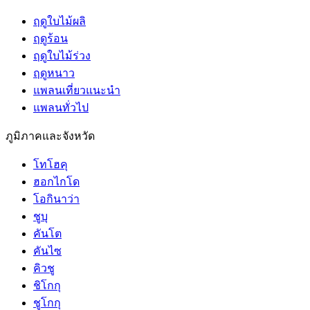
ฤดูใบไม้ผลิ
ฤดูร้อน
ฤดูใบไม้ร่วง
ฤดูหนาว
แพลนเที่ยวแนะนำ
แพลนทั่วไป
ภูมิภาคและจังหวัด
โทโฮคุ
ฮอกไกโด
โอกินาว่า
ชูบุ
คันโต
คันไซ
คิวชู
ชิโกกุ
ชูโกกุ