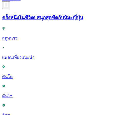
ครั้งหนึ่งในชีวิต! สนุกสุดขีดกับหิมะญี่ปุ่น
ฤดูหนาว
แพลนเที่ยวแนะนำ
คันโต
คันไซ